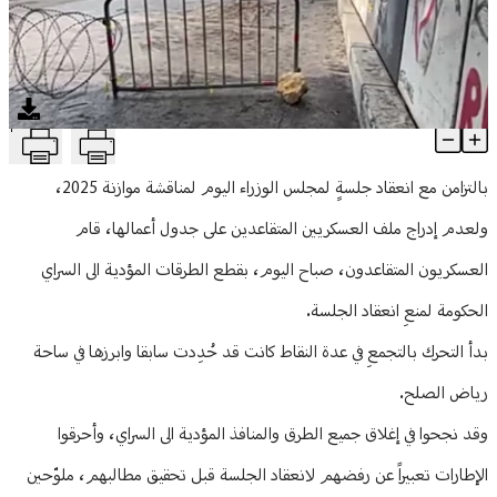
منوعات
T
"العسكريون المتقاعدون" يقطعون الطريق على جلسةِ مجلس الوزراء ا
Article Content
بالتزامن مع انعقاد جلسةٍ لمجلس الوزراء اليوم لمناقشة موازنة 2025،
ولعدم إدراج ملف العسكريين المتقاعدين على جدول أعمالها، قام
العسكريون المتقاعدون، صباح اليوم، بقطع الطرقات المؤدية الى السراي
الحكومة لمنعِ انعقاد الجلسة.
بدأ التحرك بالتجمعِ في عدة النقاط كانت قد حُدِدت سابقا وابرزها في ساحة
رياض الصلح.
وقد نجحوا في إغلاق جميع الطرق والمنافذ المؤدية الى السراي، وأحرقوا
الإطارات تعبيراً عن رفضهم لانعقاد الجلسة قبل تحقيق مطالبهم، ملوّحين