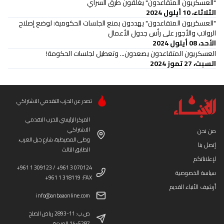
"العسكريون المتقاعدون" يغلقون طرقَ السراي
الثلاثاء، 10 أيلول 2024
"العسكريون المتقاعدون" يهددون بمنع الجلسات الحكومية: لوضع إصلاح
الرواتب والأجور على رأس جدول الأعمال
الأحد، 08 أيلول 2024
العسكريون المتقاعدون يصعدون... وتعطيل لجلسات الحكومة!
السبت، 27 تموز 2024
تصدر عن الحزب التقدمي الاشتراكي
المركز الرئيسي للحزب التقدمي
الاشتراكي
من نحن
وطى المصيطبة، شارع جبل العرب،
إتصل بنا
الطابق الثالث
لإعلاناتكم
+961 1 309123 / +961 3 070124
سياسة الخصوصية
+961 1 318119 :FAX
أرشيف الأنباء القديم
info@anbaaonline.com
ص.ب: 11-2893 رياض الصلح
14-5287 المزرعة