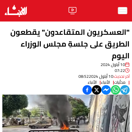
الرئيسية
"العسكريون المتقاعدون" يقطعون
الأخبار
الطريق على جلسةِ مجلس الوزراء
اليوم
آراء
10 أيلول 2024
فيديو
07:22
آخر تحديث:
10 أيلول 2024
08:52
مواقف
محلّيات
الأنباء
الأنباء
وليد جنبلاط
الحزب
ابحث
ثقافة ومجتمع