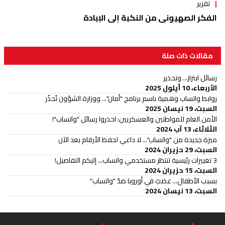
تقرير
الفكر الصهيوني من النكبة إلى الإبادة
مقالات ذات صلة
رسائل ابتزاز... وتحذير
الأربعاء، 10 أيلول 2025
روابط واتساب وهمية باسم برنامج "أمان"... ووزارة الشؤون تُحذّر
السبت، 19 نيسان 2025
الأمن العام للمواطنين والعسكريين: احذروا رسائل "واتساب"!
الثلاثاء، 13 آب 2024
ميزة جديدة من "واتساب"... لا داعي لحفظ الأرقام بعد الآن
السبت، 29 حزيران 2024
3 تغييرات رئيسية تنتظر مستخدمي واتساب... إليكم التفاصيل!
السبت، 15 حزيران 2024
بسبب الأطفال... غضبٌ في أوروبا ضدّ "واتساب"
السبت، 13 نيسان 2024