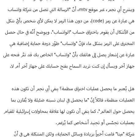
ويشرح أبي نجم، عبر موقع mtv، أنّ "الرسالة التي تصل من شركة واتساب
هي عبارة عن رمز (code). من دون هذا الرمز لا يمكن لأي شخص بأيّ شكل
من الأشكال أن يقوم باختراق حساب "الواتساب". ويوضح أنّه في حال حصل
المخترق على الرمز بشكل ما، فإنّ "واتساب" طوّر درجة حماية إضافية هي
عبارة عن إشعار يصل إلى هاتفك بأنّ "واتساب" الخاص بك قد تمّ فتحه على
جهاز آخر ويسأل إن كنت تريد السماح بفتح حسابك على جهاز آخر أم لا.
هل يُعتبر ما يحصل عمليات اختراق منظمة؟ ينفي أبي نجم أن تكون هذه
العمليات منظمة، قائلاً إنّ "ما يحصل في لبنان نسبته ضئيلة ولا يُقارن بما
يحصل حول العالم". كما ينفي أن تكون لها علاقة بمحاولات إسرائيلية للقيام
بعمليات تجسّس أو تجنيد أشخاص كما يُزعم.
شركة "ميتا" قامت أخيراً بزيادة وسائل الحماية، ولكن المشكلة هي في أنّ