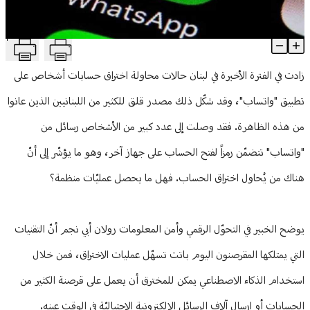
منوعات
T
محاولات لاختراق "واتساب".. هل لإسرائيل علاقة؟
Article Content
زادت في الفترة الأخيرة في لبنان حالات محاولة اختراق حسابات أشخاص على
تطبيق "واتساب"، وقد شكّل ذلك مصدر قلق للكثير من اللبنانيين الذين عانوا
من هذه الظاهرة. فقد وصلت إلى عدد كبير من الأشخاص رسائل من
"واتساب" تتضمّن رمزاً لفتح الحساب على جهاز آخر، وهو ما يؤشّر إلى أنّ
هناك من يُحاول اختراق الحساب. فهل ما يحصل عمليّات منظمة؟
يوضح الخبير في التحوّل الرقمي وأمن المعلومات رولان أبي نجم أنّ التقنيات
التي يمتلكها المقرصنون اليوم باتت تسهّل عمليات الاختراق، فمن خلال
استخدام الذكاء الاصطناعي يمكن للمخترق أن يعمل على قرصنة الكثير من
الحسابات أو إرسال آلاف الرسائل الإلكترونية الاحتياليّة في الوقت عينه.