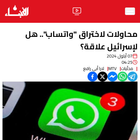
الرئيسية
محاولات لاختراق "واتساب".. هل
الأخبار
لإسرائيل علاقة؟
07 أيلول 2024
آراء
04:25
محلّيات
MTV
لارا أبي رافع
فيديو
مواقف
وليد جنبلاط
الحزب
ابحث
ثقافة ومجتمع