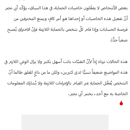
بعض الأشخاص لا يفعّلون خاصيات الحماية. في هذا السياق، يؤكّد أبي نجم
أنّ تفعيل هذه الخاصيات أو إحداها هو أمر كافٍ ويمنع المخترقين من
قرصنة الحسابات وإذا قام كلّ شخص بالحماية اللازمة فإنّ الاختراق يُصبح
صعباً جدًّا.
هذه الحالات تزداد إذاً لأنّ التقنيّات باتت أسهل بكثير ولا يزال الوعي اللازم في
هذه المواضيع ضعيفاً نسبيًّا لدى كثيرين، ولكن ما من داعٍ للقلق طالما أنّ
الشخص يُفعّل الحماية عبر القيام بالإجراءات اللازمة ولا يُشارك المعلومات
الخاصة به مع أحد، يختم أبي نجم.