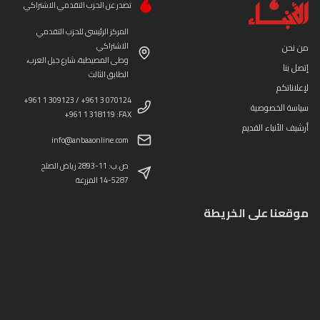
تصدر عن الحزب التقدمي الاشتراكي
المركز الرئيسي للحزب التقدمي
الاشتراكي
من نحن
وطى المصيطبة، شارع جبل العرب،
إتصل بنا
الطابق الثالث
لإعلاناتكم
+961 1 309123 / +961 3 070124
سياسة الخصوصية
+961 1 318119 :FAX
أرشيف الأنباء القديم
info@anbaaonline.com
ص.ب: 11-2893 رياض الصلح
14-5287 المزرعة
موقعنا على الخريطة