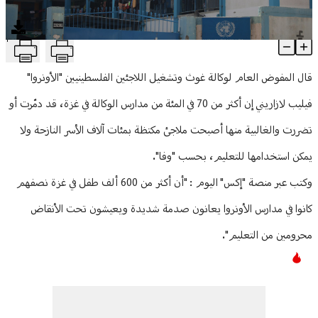
منوعات
T
الأونروا: أكثر من 70 في المئة من مدارسنا في غزة دمّرت
Article Content
قال المفوض العام لوكالة غوث وتشغيل اللاجئين الفلسطينيين "الأونروا"
فيليب لازاريني إن أكثر من 70 في المئة من مدارس الوكالة في غزة، قد دمّرت أو
تضررت والغالبية منها أصبحت ملاجئ مكتظة بمئات آلاف الأسر النازحة ولا
يمكن استخدامها للتعليم، بحسب "وفا".
وكتب عبر منصة "إكس" اليوم : "أن أكثر من 600 ألف طفل في غزة نصفهم
كانوا في مدارس الأونروا يعانون صدمة شديدة ويعيشون تحت الأنقاض
محرومين من التعليم".