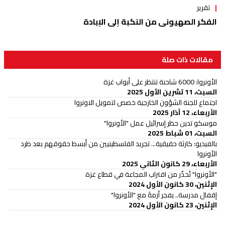
تقرير
الفكر الصهيوني من النكبة إلى الإبادة
مقالات ذات صلة
الأونروا: 6000 شاحنة تنتظر على أبواب غزة
السبت، 11 تشرين الأول 2025
اجتماع للجنة الشؤون الخارجية خصص لتمويل الاونروا
الأربعاء، 12 آذار 2025
موسكو تدين حظر إسرائيل عمل "الأونروا"
السبت، 01 شباط 2025
بالفيديو: كارثة حقيقية... تجريد الفلسطينيين من أبسط حقوقهم بعد طرد
الأونروا
الأربعاء، 29 كانون الثاني 2025
"الأونروا" تُحذّر من اقتراب المجاعة في قطاع غزة
الإثنين، 30 كانون الأول 2024
إقفال مدرسة.. يفجر أزمةَ مع "الأونروا"
الإثنين، 23 كانون الأول 2024