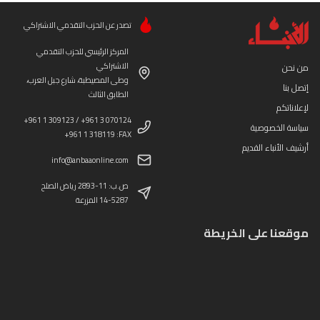
تصدر عن الحزب التقدمي الاشتراكي
المركز الرئيسي للحزب التقدمي
الاشتراكي
من نحن
وطى المصيطبة، شارع جبل العرب،
إتصل بنا
الطابق الثالث
لإعلاناتكم
+961 1 309123 / +961 3 070124
سياسة الخصوصية
+961 1 318119 :FAX
أرشيف الأنباء القديم
info@anbaaonline.com
ص.ب: 11-2893 رياض الصلح
14-5287 المزرعة
موقعنا على الخريطة