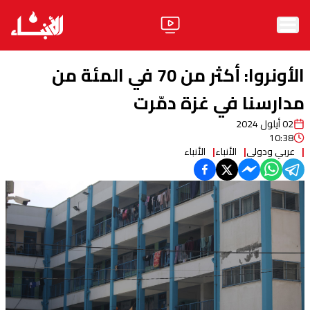
الرئيسية
الأونروا: أكثر من 70 في المئة من
الأخبار
مدارسنا في غزة دمّرت
02 أيلول 2024
آراء
10:38
عربي ودولي
الأنباء
الأنباء
فيديو
مواقف
وليد جنبلاط
الحزب
ابحث
ثقافة ومجتمع