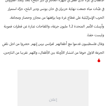
الأطفال في غزة لدى طفل في شهره العاشر في دير البلح، بعد رصد الفيروس
في عيّنات مياه جمعت نهاية حزيران في خان يونس ودير البلح، جرّاء استمرار
الحرب الإسرائيلية على قطاع غزة وما يرافقها من مجازر وحصار ومجاعة.
وأرسلت الأمم المتحدة 1,2 مليون جرعة، واللقاحات عبارة عن قطرات فموية
وليست حقنا.
وقال فلسطينيون قدموا مع أطفالهم لفرانس برس إنهم حضروا من اجل تلقي
الجرعة الاولى خوفا من انتشار الأوبئة بين الأطفال، وكلهم تقريبا من النازحين.
إعلان