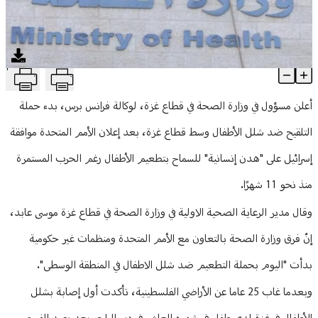
منوعات
T
مسؤول في وزارة الصحة بغزة: بدء حملة التلقيح ضد شلل الأطفال با
Article Content
أعلن مسؤول في وزارة الصحة في قطاع غزة، لوكالة فرانس برس، بدء حملة
التلقيح ضد شلل الأطفال وسط قطاع غزة، بعد إعلان الأمم المتحدة موافقة
إسرائيل على "هدن إنسانية" للسماح بتطعيم الأطفال رغم الحرب المستمرة
منذ نحو 11 شهرًا.
وقال مدير الرعاية الصحية الاولية في وزارة الصحة في قطاع غزة موسى عابد،
إنّ فرق وزارة الصحة بالتعاون مع الأمم المتحدة ومنظمات غير حكومية
بدأت "اليوم بحملة التطعيم ضد شلل الاطفال في المنطقة الوسطى".
وبعدما غاب 25 عاما عن الأراضي الفلسطينية، تأكدت أول إصابة بشلل