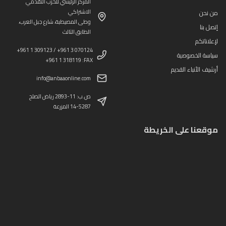
المركز الرئيسي للحزب التقدمي
الاشتراكي
من نحن
وطى المصيطبة، شارع جبل العرب،
إتصل بنا
الطابق الثالث
لإعلاناتكم
+961 1 309123 / +961 3 070124
سياسة الخصوصية
+961 1 318119 :FAX
أرشيف الأنباء القديم
info@anbaaonline.com
ص.ب: 11-2893 رياض الصلح
14-5287 المزرعة
موقعنا على الخريطة