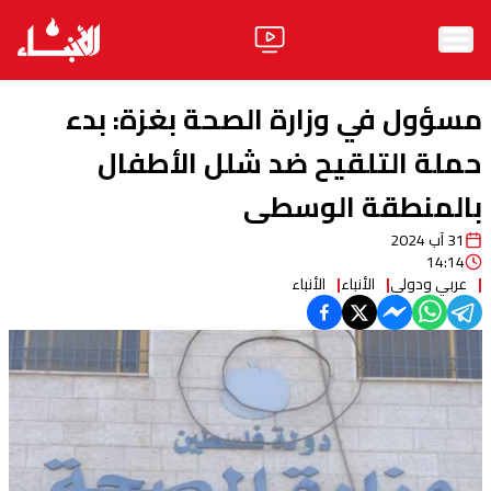
الرئيسية
مسؤول في وزارة الصحة بغزة: بدء
الأخبار
حملة التلقيح ضد شلل الأطفال
بالمنطقة الوسطى
آراء
31 آب 2024
فيديو
14:14
عربي ودولي
الأنباء
الأنباء
مواقف
وليد جنبلاط
الحزب
ابحث
ثقافة ومجتمع