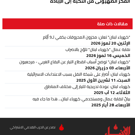
الفكر الصهيوني من النكبة إلى الإبادة
مقالات ذات صلة
"كهرباء لبنان" تعلن: مخزون المحروقات يكفي لـ9 أيّام
الإثنين، 20 تموز 2026
نقابة عمال "كهرباء لبنان" تلوّح بالاضراب
الخميس، 16 تموز 2026
"كهرباء لبنان" توضح أسباب انقطاع التيار عن البقاع الغربي - مرجعيون
الأربعاء، 03 حزيران 2026
كهرباء لبنان: أضرار على شبكة النقل بسبب الاعتداءات الاسرائيلية
السبت، 11 تشرين الأول 2025
كهرباء لبنان: عودة تدريجية للتيار إلى مختلف المناطق
الثلاثاء، 12 آب 2025
بيانٌ لنقابة عمال ومستخدمي كهرباء لبنان... هذا ما جاء فيه
الأربعاء، 28 أيار 2025
تصدر عن الحزب التقدمي الاشتراكي