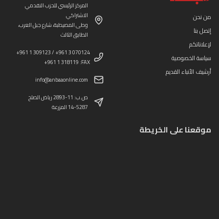
المركز الرئيسي للحزب التقدمي
الاشتراكي
من نحن
وطى المصيطبة، شارع جبل العرب،
إتصل بنا
الطابق الثالث
لإعلاناتكم
+961 1 309123 / +961 3 070124
سياسة الخصوصية
+961 1 318119 :FAX
أرشيف الأنباء القديم
info@anbaaonline.com
ص.ب: 11-2893 رياض الصلح
14-5287 المزرعة
موقعنا على الخريطة