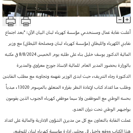
منوعات
T
نقابة عمال ومستخدمي كهرباء لبنان: مستمرون بالاضراب
Article Content
أعلنت نقابة عمال ومستخدمي مؤسسة كهرباء لبنان البيان الآتي: "بعد اجتماع
نقابتي الكهرباء والليطاني (مؤسسة كهرباء لبنان ومصلحة الليطاني) مع وزير
المالية الدكتور يوسف خليل بناء على طلبه يوم الخميس 8/8/2024 في مكتبه
بالوزارة بحضور المدير العام للمالية الاستاذ جورج معراوي والمديرة
الدكتورة رجاء الشريف، حيث ابدى الوزير تفهمه وتجاوبه مع مطلب النقابتين
وطلب منا اعداد كتاب لإعادة النظر بقراره المتعلق بالمرسوم 13020، مبدياً
بحسه الوطني مع الموظفين ولا سيما موظفي كهرباء الجنوب الذين يقومون
بواجبهم الوطني تحت نيران العدو.
عملت النقابة بالتعاون مع كل من مديرتي الشؤون الادارية والمالية على اعداد
هذا الكتاب ووقع واحيل الى مجلس ادارة مؤسسة كهرباء لبنان للتوقيع.