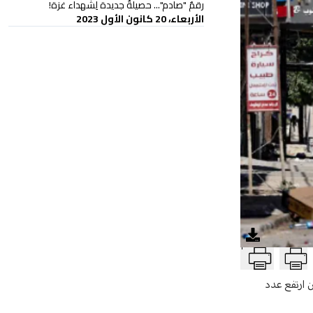
رقمٌ "صادم"... حصيلةٌ جديدة لِشهداء غزة!
الأربعاء، 20 كانون الأول 2023
T
ن ارتفع عدد