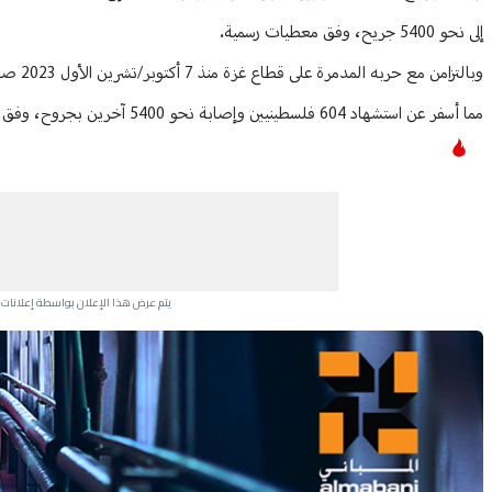
إلى نحو 5400 جريح، وفق معطيات رسمية.
وبالتز
مما أسفر عن استشهاد 604 فلسطينيين وإصابة نحو 5400 آخرين بجروح، وفق معطيات رسمية فلسطينية.
يتم عرض هذا الإعلان بواسطة إعلانات Google، ولا يتحكم موقعنا في الإعلانات التي تظهر لكل مستخدم.
Advertisement Section