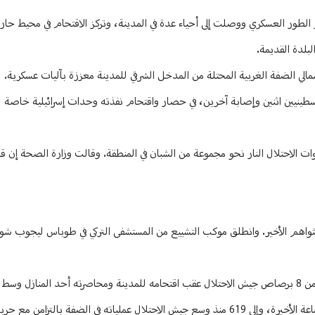
ت نابلس من جهة حاجز الطور العسكري ووصلت إلى أحياء عدة في المدينة، وتركز الاقتحام في محيط حا
بلدة القديمة.
مالي الضفة الغربية المحتلة من المدخل الشرقي للمدينة معززة بآليات عسكرية.
ينيين اثنين وإصابة آخرين، في حصار واقتحام نفذته وحدات إسرائيلية خاصة لم
ت الاحتلال النار نحو مجموعة من الشبان في المنطقة. وقالت وزارة الصحة إن قو
 المدينة جثامين 4 شهداء بينهم فتى إلى مثواهم الأخير. وانطلق موكب التشييع من المستشفى التركي في طوباس ليج
وبذلك يرتفع عدد الفلسطينيين الذين قتلهم جيش الاحتلال إلى 13 خلال الـ24 ساعة الأخيرة، وإلى 619 منذ وسع جيش الاحتلال عملياته ف