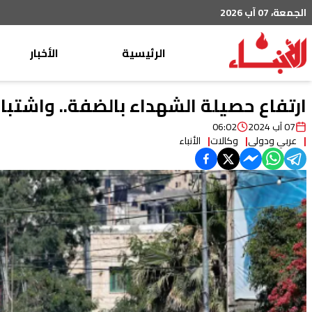
الجمعة، 07 آب 2026
الرئيسية
الأخبار
محليات
ارتفاع حصيلة الشهداء بالضفة.. واشتب
عربي دولي
07 آب 2024
06:02
عربي ودولي
وكالات
الأنباء
إقتصاد
خاص
رياضة
من لبنان
ثقافة ومجتمع
منوعات