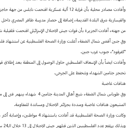
وأفادت مصادر محلية بأن قرابة 12 آلية عسكرية اقتحم
والقيسارية شرق البلدة القديمة، إضافة إلى حصار مدرسة ظافر المصري داخل ال
من جهته، أفادت الجزيرة بأن قوات جيش الاحتلال الإسرائيلي اقتحمت قلقيلية ش
وفي جنين أقصى شمال الضفة، أعلنت وزارة الصحة الفلسطينية عن استشهاد فلسط
"كفرقود"، جنوب غرب جنين.
وأفادت ايضاً بأن الإسعاف الفلسطيني حاول الوصول إلى المنطقة بعد إطلاق قوا
تحتجز جثامين الشهداء وتتحفظ على الجرحى.
هتافات غاضبة
وفي طوباس شمال الضفة، شيع أهالي
المشيعون هتافات غاضبة ومنددة بجرائم الاحتلال ومساندة للمقاومة.
وكانت وزارة الصحة الفلسطينية قد أفادت باستشهاد 4 مواطنين، وإصابة أكثر من 8 برصاص جيش الاحتلال عقب اقتحامه للمدينة ومحاصرته أحد المنازل وسط إطلاق نار كثيف.