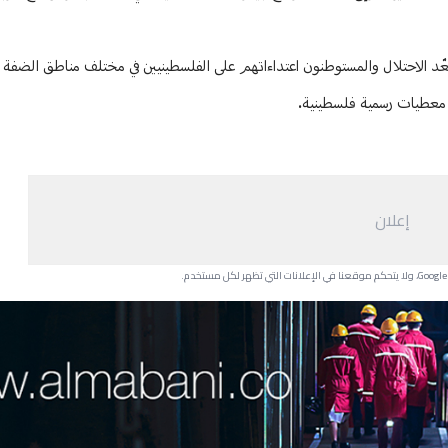
امن مع حربه المدمرة على قطاع غزة منذ 7 أكتوبر/تشرين الأول 2023 صعّد الاحتلال والمستوطنون اعتداءاتهم على الفلسطينيين في مختلف م
إعلان