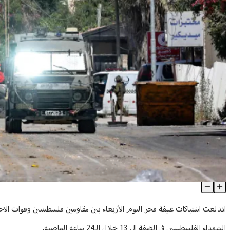
ارتفاع حصيلة الشهداء بالضفة.. واشتباكات عنيفة في نابلس
Article Content
اندلعت اشتباكات عنيفة فجر اليوم الأربعاء بين مقاومين فلسطينيين وقوات الاحت
الشهداء الفلسطينيين في الضفة إلى 13 خلال الـ24 ساعة الماضية.