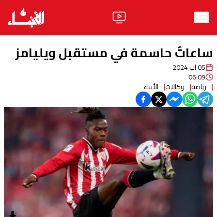
الرئيسية
ساعاتٌ حاسمة في مستقبل ويليامز
الأخبار
05 آب 2024
06:09
آراء
رياضة
وكالات
الأنباء
فيديو
مواقف
وليد جنبلاط
الحزب
ابحث
ثقافة ومجتمع