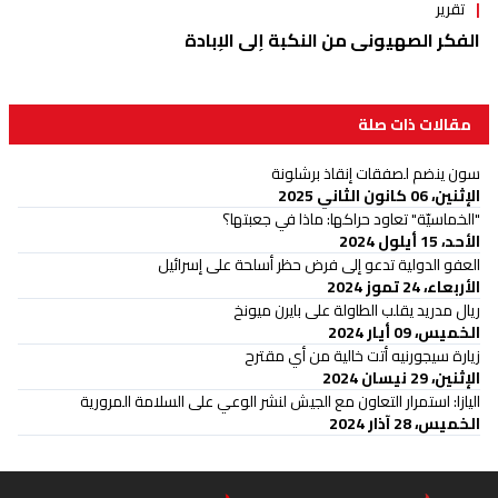
تقرير
الفكر الصهيوني من النكبة إلى الإبادة
مقالات ذات صلة
سون ينضم لصفقات إنقاذ برشلونة
الإثنين، 06 كانون الثاني 2025
"الخماسيّة" تعاود حراكها: ماذا في جعبتها؟
الأحد، 15 أيلول 2024
العفو الدولية تدعو إلى فرض حظر أسلحة على إسرائيل
الأربعاء، 24 تموز 2024
ريال مدريد يقلب الطاولة على بايرن ميونخ
الخميس، 09 أيار 2024
زيارة سيجورنيه أتت خالية من أي مقترح
الإثنين، 29 نيسان 2024
اليازا: استمرار التعاون مع الجيش لنشر الوعي على السلامة المرورية
الخميس، 28 آذار 2024