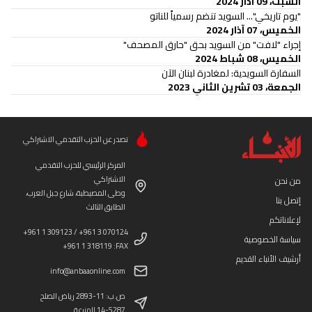
السبت، 09 آذار 2024
"يوم تاريخي"... السويد تنضم رسمياً للناتو
الخميس، 07 آذار 2024
إجراء "لافت" من السويد بحق "حارق المصحف"
الخميس، 08 شباط 2024
السفارة السويدية: لمغادرة لبنان الآن
الجمعة، 03 تشرين الثاني 2023
تصدر عن الحزب التقدمي الاشتراكي
المركز الرئيسي للحزب التقدمي
الاشتراكي
من نحن
وطى المصيطبة، شارع جبل العرب،
إتصل بنا
الطابق الثالث
لإعلاناتكم
+961 1 309123 / +961 3 070124
سياسة الخصوصية
+961 1 318119 :FAX
أرشيف الأنباء القديم
info@anbaaonline.com
ص.ب: 11-2893 رياض الصلح
14-5287 المزرعة