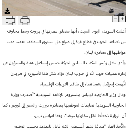
منوعات
T
السويد تغلق سفارتها.. وخطوط جوية تمدد تعليق رحلاتها للبنان
Article Content
أعلنت السويد، اليوم السبت، أنها ستغلق سفارتها في بيروت وسط مخاوف
من تصاعد الحرب في قطاع غزة إلى صراع على مستوى المنطقة، بعدما دعت
مواطنيها إلى مغادرة لبنان.
وأدى مقتل رئيس المكتب السياسي لحركة حماس إسماعيل هنية والمسؤول عن
إدارة عمليات حزب الله في جنوب لبنان فؤاد شكر هذا الأسبوع، في ضربتين
اتُّهمت إسرائيل بتنفيذهما، إلى تفاقم التوترات الإقليمية.
وقال وزير الخارجية توبياس بيلستروم للإذاعة السويدية "أصدرت وزارة
الخارجية السويدية تعليمات لموظفيها بمغادرة بيروت والسفر إلى قبرص، كما
أن الوزارة تخطّط لنقل سفارتها موقتا"، وفقا لفرانس برس.
واتُّخذ القرار "مبدئيا لشهر أغسطس لكنه قابل للتمديد بحسب الوضع