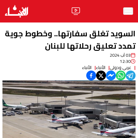
الرئيسية
السويد تغلق سفارتها.. وخطوط جوية
الأخبار
تمدد تعليق رحلاتها للبنان
03 آب 2024
آراء
12:30
عربي ودولي
الأنباء
الأنباء
فيديو
مواقف
وليد جنبلاط
الحزب
ابحث
ثقافة ومجتمع