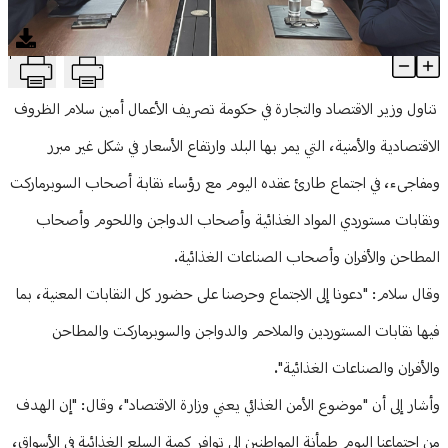
منوعات
T
اجتماع طارئ في وزارة الاقتصاد... هذا ما تقرّر!
Article Content
تناول وزير الاقتصاد والتجارة في حكومة تصريف الأعمال أمين سلام الظروف
الاقتصادية والأمنية، التي يمر بها البلد وارتفاع الأسعار في شكل غير مبرر
ومفاجىء، في اجتماع طارئ عقده اليوم مع رؤساء نقابة أصحاب السوبرماركت
ونقابات مستوردي المواد الغذائية وأصحاب الدواجن واللحوم وأصحاب
المطاحن والأفران وأصحاب الصناعات الغذائية.
وقال سلام: "دعونا إلى الاجتماع وحرصنا على حضور كل النقابات المعنية، بما
فيها نقابات المستوردين والملاحم والدواجن والسوبرماركت والمطاحن
والأفران والصناعات الغذائية".
وأشار إلى أن "موضوع الأمن الغذائي يعني وزارة الاقتصاد"، وقال: "إن الهدف
من اجتماعنا اليوم طمأنة المواطنين إلى توافر كمية السلع الغذائية في الأسواق،