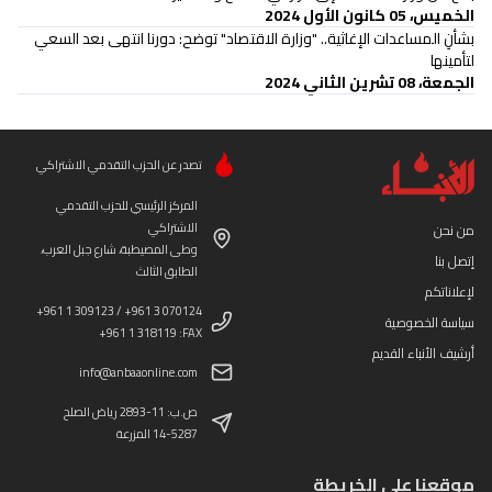
الخميس، 05 كانون الأول 2024
بشأنِ المساعدات الإغاثية.. "وزارة الاقتصاد" توضح: دورنا انتهى بعد السعي
لتأمينها
الجمعة، 08 تشرين الثاني 2024
تصدر عن الحزب التقدمي الاشتراكي
المركز الرئيسي للحزب التقدمي
الاشتراكي
من نحن
وطى المصيطبة، شارع جبل العرب،
إتصل بنا
الطابق الثالث
لإعلاناتكم
+961 1 309123 / +961 3 070124
سياسة الخصوصية
+961 1 318119 :FAX
أرشيف الأنباء القديم
info@anbaaonline.com
ص.ب: 11-2893 رياض الصلح
14-5287 المزرعة
موقعنا على الخريطة