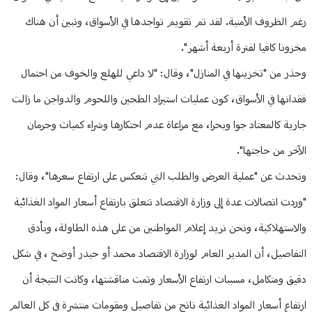
رغم الظروف الأمنية. لقد تم تقويم تواجدها في الأسواق، وتبين أن هناك
مخزونا كافيا لفترة أربعة أشهر".
وحذر من "تخزينها في المنازل"، وقال: "لا داعي للهلع والخوف من احتمال
فقدانها في الأسواق، كون عمليات استيراد الطحين واللحوم والدواجن ما زالت
جارية كالمعتاد جوا وبحرا، مع مراعاة عدم احتكارها وشراء كميات وحرمان
الآخر من حاجتها".
وتحدث عن "عملية العرض والطلب التي تنعكس على ارتفاع سعرها"، وقال:
"وردت اتصالات عدة إلى وزارة الاقتصاد تتعلق بارتفاع أسعار المواد الغذائية
والاستهلاكية، ونحن نريد إعلام المواطنين من على هذه الطاولة، وبأدق
التفاصيل، أن المدير العام لوزارة الاقتصاد محمد أو حيدر أوضح ، في شكل
دقيق ومتكامل، مسببات ارتفاع الأسعار وتمت مناقشتها، وكانت النتيجة أن
ارتفاع أسعار المواد الغذائية ناتج من تفاصيل ومقومات منتشرة في كل العالم