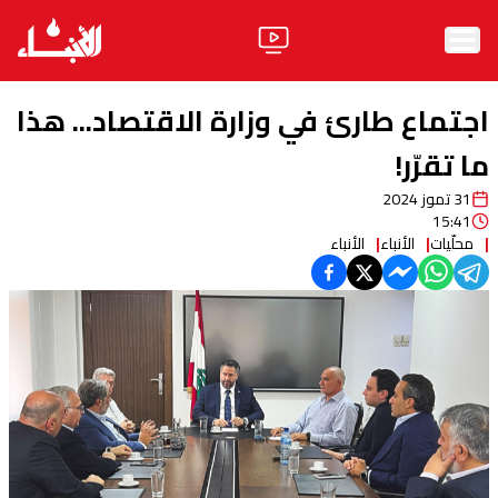
الرئيسية
اجتماع طارئ في وزارة الاقتصاد... هذا
الأخبار
ما تقرّر!
31 تموز 2024
آراء
15:41
محلّيات
الأنباء
الأنباء
فيديو
مواقف
وليد جنبلاط
الحزب
ابحث
ثقافة ومجتمع