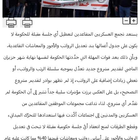
منوعات
T
العسكريون المتقاعدون يصعدون... وتعطيل لجلسات الحكومة!
Article Content
يستعد تجمع العسكريين المتقاعدين لتعطيل أي جلسة مقبلة للحكومة لا
يكون على جدول أعمالها بند تعديل الرواتب والأجور والمعاشات التقاعدية.
ويأتي ذلك بعد فوات المهلة التي حدّدتها الحكومة لنفسها نهاية شهر حزيران
الماضي لتقديم مشروع جديد تعدّل بموجبه سلسلة الرتب والرواتب، أو
تعطي زيادات إضافية على الرواتب، إذ لم تظهر بوادر لتقديم مشروع
التصحيح، بل على العكس برزت مؤشرات سلبية جداً تشير إلى أن الحكومة لم
تقدّم أي مشروع. لذا، تداعت مجموعات الموظفين المتقاعدين من
العسكريين والمدنيين إلى اجتماعات أكّدت فيها استعدادها للتحرّك الميداني،
وقطع الطرقات لمنع انعقاد أيّ جلسة حكومية مقبلة لا تبحث في تعديل
الرواتب والأجور على أساس رواتب ومعاشات قيمتها 40% مما كانت عليه عام