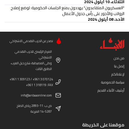
الثلاثاء، 10 أيلول 2024
"العسكريون المتقاعدون" يهددون بمنع الجلسات الحكومية: لوضع إصلاح
الرواتب والأجور على رأس جدول الأعمال
الأحد، 08 أيلول 2024
تصدر عن الحزب التقدمي الاشتراكي
المركز الرئيسي للحزب التقدمي
الاشتراكي
من نحن
وطى المصيطبة، شارع جبل العرب،
إتصل بنا
الطابق الثالث
لإعلاناتكم
+961 1 309123 / +961 3 070124
سياسة الخصوصية
+961 1 318119 :FAX
أرشيف الأنباء القديم
info@anbaaonline.com
ص.ب: 11-2893 رياض الصلح
14-5287 المزرعة
موقعنا على الخريطة