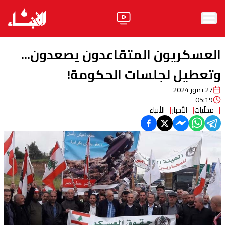
الرئيسية
العسكريون المتقاعدون يصعدون...
الأخبار
وتعطيل لجلسات الحكومة!
27 تموز 2024
آراء
05:19
محلّيات
الأخبار
الأنباء
فيديو
مواقف
وليد جنبلاط
الحزب
ابحث
ثقافة ومجتمع