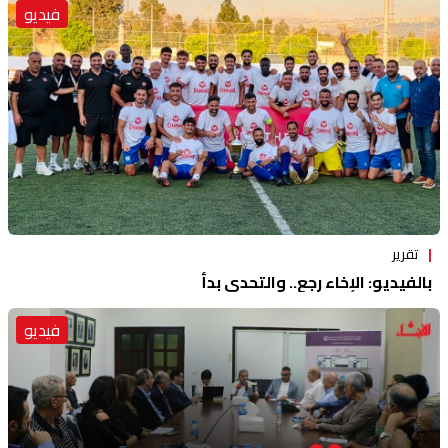
فيديو
تقرير
بالفيديو: الإخاء رجع.. والتحدي بدأ
فيديو