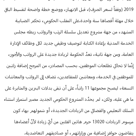
2019 (وفقاً لسعر الصرف)، قبل الانهيار، ووضع خطة واضحة لتقسيط الباقي
خلال مهلة أقصاها سنة واحدة.على المقلب الحكومي، تحكم الضبابية
المشهد، من جهة مشروع تعديل سلسلة الرتب والرواتب ربطه مجلس
الخدمة المدنية بإعادة الكتابة لتوصيف وظيفي جديد لكل وظائف الإدارة
العامة. ومن جهة ثانية، تعدّ الحكومة لزيادة جديدة على الرواتب والأجور،
إنّما لا تحاكي تطلعات الموظفين. بحسب المصادر، من المرجح إضافة راتبين
للموظفين في الخدمة، ومعاشين للمتقاعدين، تضاف إلى الرواتب والمعاشات
التسعة، ليصبح مجموعها 11 راتباً، على أن تبقى بدلات البنزين والمثابرة على
ما هي عليه. ولكن، لم يحدّد المشروع الحكومي الجديد مصير استمرار استثناء
السلك التعليمي والقضائي من الزيادات الجديدة، أو شمولهم بها، كون
مرسوم الزيادات 13020 حرم هاتين الفئتين من أيّ زيادة لأنّ أعضاءها
يتقاضون حوافز إضافية من وزاراتهم، أو صناديقهم التعاضدية.