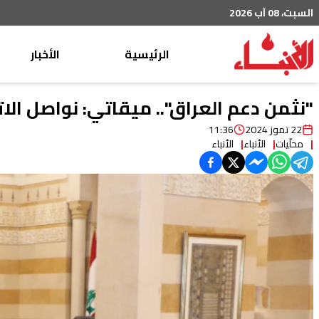
السبت، 08 آب 2026
الرئيسية
الأخبار
محليات
"نثمن دعم العراق".. ميقاتي: نواصل الا
عربي دولي
22 تموز 2024
11:36
محلّيات
الأنباء
الأنباء
إقتصاد
خاص
رياضة
من لبنان
ثقافة ومجتمع
منوعات