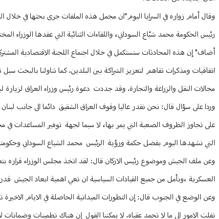
وقال أمام زواره في السرايا اليوم"ان مجمل هذه الملفات جرى بحثها في خلال الزي
رئيس الحكومة محمد شيّاع السوداني، واللقاءات الثنائية التي عقدها الوزراء المخت
أضاف" إن هذه المحادثات ستستكمل في خلال اجتماع اللجنة الاقتصادية المشتركة 
اتفاقيات ومذكرات تفاهم لتعزيز الشراكة بين البلدين. كما تناولنا بالبحث سبل
مجالات النقل والزراعة والتجارة. وقد جددت دعوة رئيس وزراء العراق لزيارة لبنا
وردا على سؤال قال: نحن نقدر عاليا وقوف العراق الشقيق دائما الى جانب لبنان 
على تجاوز الظروف الصعبة التي يمر بها، لا سيما لجهة توفير المساعدات في مجا
التي نشهدها اليوم بفضل حكمة ورؤية الرئيس محمد الشياع السوداني وحكومته
وعن ملف الجيش وموضوع رئيس الاركان قال: لقد اتخذ مجلس الوزراء قراره بتعيي
العسكرية ،ونأمل من جميع القيادات السياسية ان تعي اهمية ابعاد الجيش قدر
وعن الوضع في الجنوب قال: إن التطورات الميدانية الحاصلة في الايام الاخيرة ت
تفلت الامور الى ما لا تحمد عقباه. لا يمكننا القول إن هناك تطمينات وضمانات 