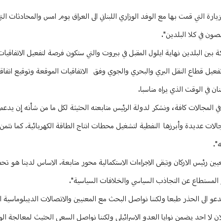
ارة التي قمت بها مع الوفد الوزاري اللبناني الى العراق يوم امس والمحادثات الت
صون في كلا البلدين".
بين البلدين نهاية ايلول المقبل في بيروت والتي ستكون فرصة لتفعيل الاتفاقيا
 تفعيل قطاع النقل البري والبحري والجوي وفق الاتفاقيات الموقعة وتوقيع اتفاق
ن في الوقت الذي يراه مناسبا.
في المجالات كافة، ونشكر لدولة الرئيس متابعته الحثيثة لكل ما من شأنه إن يدع
لات عديدة وأبرزها النفطية لتشغيل محطات انتاج الطاقة الكهربائية. كما نثمن ا
".
ن رئيس الاركان وتبقى الاجراءات الاستكمالية محور متابعة. الاساس لدينا هو 
 المستطاع عن التجاذب السياسي والخلافات السياسية".
دعو الى الحذر طبعا ولكننا نواصل البحث مع المعنيين والاتصالات الديبلوماسية 
لان لا احد يضمن نوايا العدو الاسرائيلي ولكننا نواصل السعي الحثيث لمعالجة ا