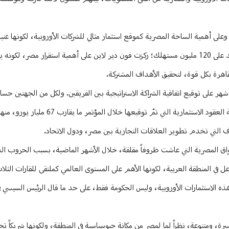
 وعلى أهمية الساحة المصرية كموقع استثمار مثالي للشركات الأوروبية، لكونها غنية
المختصة، وفيها مهارات فنية عالية الكفاءة، وهي سوق واسع يعيش فيه ما يزيد على 120 مليون مستهلك؛ ركزت فون دير لاين على أهمية استقرار مصر،
لقاهرة بكل قوة، لتحقيق الأهداف المشتركة.
ر على توقيع اتفاقية الشراكة الاستراتيجية بين الفريقين. ولكل من الجهتين حس
ق المصرية التي عاشت ظروفاً مقلقة، خلال الأشهر الماضية، بسبب الحروب الدا
اعل في المنطقة العربية، لكونها الأهم على المستوى العالمي كملتقى للقارات الثلا
ذه الاستثمارات الأوروبية، وليس الحكومة فقط، على حد ما قال الرئيس السيسي 
ة، ومتنوعة، نظراً لما لمصر من مكانة جيوسياسية في المنطقة، ولكونها شريكاً تجاري