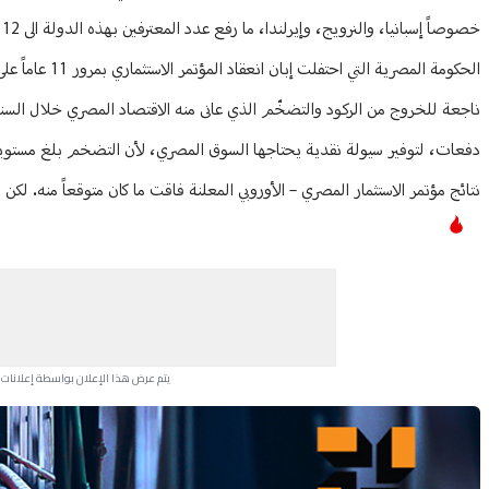
خصوصاً إسبانيا، والنرويج، وإيرلندا، ما رفع عدد المعترفين بهذه الدولة الى 12 دولة أوروبية، من أصل 27 دولة مجموع أعضاء الاتحاد.
دفعات، لتوفير سيولة نقدية يحتاجها السوق المصري، لأن التضخم بلغ مستويات
نتائج مؤتمر الاستثمار المصري – الأوروبي المعلنة فاقت ما كان متوقعاً منه. لكن تبقى
يتم عرض هذا الإعلان بواسطة إعلانات Google، ولا يتحكم موقعنا في الإعلانات التي تظهر لكل مستخدم.
Advertisement Section