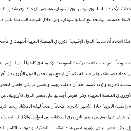
حداث الأخيرة في ليبيا، وفي تونس، وفي السودان. وهاجس الهجرة الإفريقية إلى الدو
لال ضبط حدودها الواسعة مع ليبيا والسودان، ومن خلال المراقبة المشددة للشواط
 هذا الاتحاد أن سياسة الدول الإقليمية الكبرى في المنطقة العربية أسهمت في تأجي
ً، خصوصاً مصر، حيث اعتبرت رئيسة المفوضية الأوروبية في كلمتها أمام المؤتمر:
 من جهات صديقة، وغير صديقة، كما أن تراجع دور بعض الدول الأوروبية في أفريقيا 
 ومنافسة تجارية وازنة، لاسيما بعد أن دخلت روسيا والصين شريكين فاعلين لبعض 
د الأوروبي في المنطقة العربية، وهي تفرض أجندتها على بعض الدول الأوروبية، من 
لضّفة الغربية خلال الأشهر الأخيرة؛ امتحاناً واضحاً لهذه العلاقة. وبينما التزم
أن تتمايز عنها، وفرض بعض التوازن في العلاقات بين اسرائيل والأطراف العربية،
إلى تحرّر بعض الدول الأوروبية من هذه المقيدات الجائرة، واعترفت بالكامل بالد