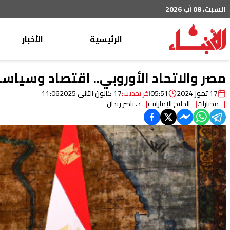
السبت، 08 آب 2026
الرئيسية
الأخبار
محليات
مصر والاتحاد الأوروبي.. اقتصاد وسياس
عربي دولي
17 تموز 2024
05:51
آخر تحديث:
17 كانون الثاني 2025
11:06
مختارات
الخليج الإماراتية
د. ناصر زيدان
إقتصاد
خاص
رياضة
من لبنان
ثقافة ومجتمع
منوعات