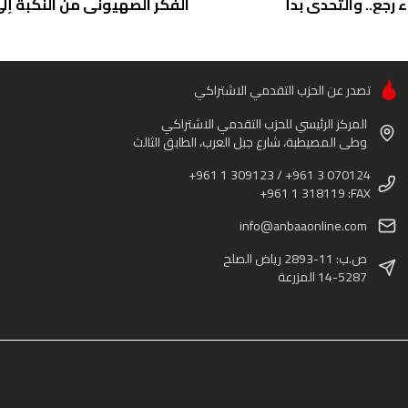
ء رجع.. والتحدي بدأ
الفكر الصهيوني من النكبة إلى 
تصدر عن الحزب التقدمي الاشتراكي
المركز الرئيسي للحزب التقدمي الاشتراكي
وطى المصيطبة، شارع جبل العرب، الطابق الثالث
+961 1 309123 / +961 3 070124
+961 1 318119 :FAX
info@anbaaonline.com
ص.ب: 11-2893 رياض الصلح
14-5287 المزرعة