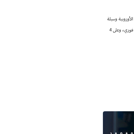
ترى في المبادرة الأوروبية وسيلة
ناجعة للخروج من الركود والتضخّم الذي عانى منه الاقتصاد المصري خلال السنة المنصرمة. وبالفعل، فقد أمدّ الاتحاد الأوروبي مصر بمبلغ 7,4 مليار يورو بشكل فوري، وعلى 4