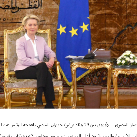
في ظل أجواء الاضطراب الكبير الذي تعيشه المنطقة؛ عُقد في القاهرة مؤتمر الاستثمار المصري – الأوروبي بين 29 و30 يونيو/ حزيران الم
ات الأوروبية والمصرية من أعلى المستويات، بينهم ممثلون لألف شركة ومؤسس