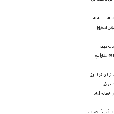
 باليد العاملة
 لكونه يؤمّن استقراراً
ابات مهمة
تدفعهما إلى تطوير العلاقات بهذا الشكل الواسع الذي حصل، حيث بلغت قيمة العقود الاستثمارية التي تمّ توقيعها خلال المؤتمر ما يقارب 67 مليار يورو، منها 49 ملياراً مع
ئرة في غزة، وفي
ث، ولأن
في خطابه أمام
اً مهماً للاتحاد،