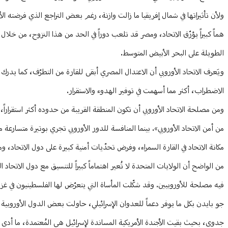
ولأن تأثيراتها في شمال إفريقيا ما زالت وازنة، رغم بعض التراجع الذي فرضته الأ
هماً كبيراً يؤرّق الاتحاد، ومصر قد تلعب دوراً في الحد من هذا النزوح، من خ
الطويلة على البحر الأبيض المتوسط.
ويَعرف الاتحاد الأوروبي أن الاعتدال المصري أبقى للقارة من التطرّف، كما يدرك
الاضطراب، أكثر مما أسهمت في توفير الهدوء والاستقرار.
ومن مصلحة الاتحاد الأوروبي أن تكون المنطقة القريبة من حدوده أكثر استقرارا
من أمن الاتحاد الأوروبي». بينما المنافسة للدور الأوروبي تجري بوتيرة متسارعة
مكانة الاتحاد في القارة السمراء، وفرض تحدّيات أمنية كبيرة على دول الاتحاد،
من الواضح أن الولايات المتحدة لا تُعير اهتماماً كبيراً للتنسيق مع دول الاتحا
فيه مصلحة للأوروبيين. وقد شكّلت المأساة التي يتعرّض لها الفلسطينيون في غزة وا
جو بايدن بكل ما يوفر دعماً للعدوان الإسرائيلي، حاولت بعض الدول الأوروبية 
جدوى، بحيث بقيت الأجندة الأمريكية المساندة لإسرائيل هي المُعتمدة، ما أدى 