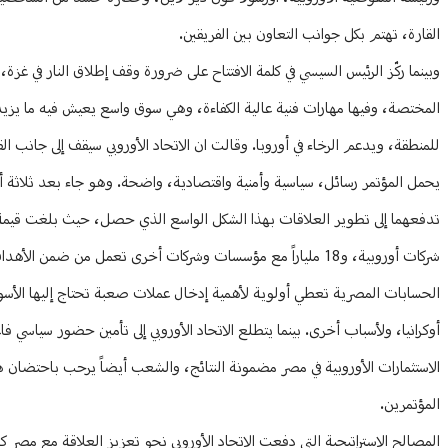
القارة، تهتم بكل جوانب التعاون بين الفريقين.
وبينما ركّز الرئيس السيسي في كلمة الافتتاح على ضرورة وقف إطلاق النار في غزة،
للمنطقة، ويدعم الرخاء في أوروبا. وقالت ان الاتحاد الأوروبي سيقف إلى جانب ا
يحمل المؤتمر رسائل، سياسية وأمنية واقتصادية، واضحة. وهو جاء بعد ثلاثة أشه
شركات أوروبية، و18 ملياراً مع مؤسسات وشركات أخرى تعمل من ضمن الأهداف التي تخدم تطوير العلاقات التجارية بين مصر، ودول الاتحاد.
الحسابات المصرية تعطي أولوية لأهمية إدخال عملات صعبة تحتاج إليها الأسوا
أوكرانيا، ولأسباب أخرى. بينما يتطلع الاتحاد الأوروبي إلى تأمين حضور سياسي ف
الاستثمارات الأوروبية في مصر مضمونة النتائج، والشعب أيضاً يرحب باحتضان ه
المؤتمرين.
المصالح الاستراتيجية التي دفعت الاتحاد الأوروبي نحو تعزيز العلاقة مع مصر كبير