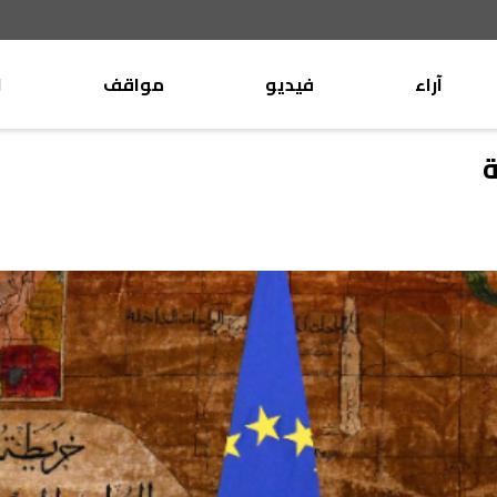
آراء
فيديو
مواقف
ا
موقف
وليد جنبلاط
ة
الأنباء
تيمور جنبلاط
كتّاب
الأنباء
التقدّمي
منبر
مختارات
صحافة
أجنبية
بريد
القرّاء