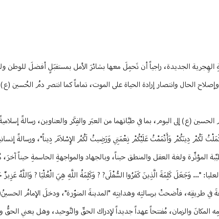
ةِ الهِجرية الجديدة، راجياً أن تَحمِلَ معها بشائرَ الأمل بمستقبَلٍ أفضلَ للوطن ول
صلاح الحال وانتصار إرادة الحياة على الموت، تماماً كما انتصر دمُ الحُسين (ع
ين (ع) إلى اليوم، بما في طيَّاتهما من العبَر والفِكَر والعناوين، رسالةً إسلامية
كُمْ دِينَكُمْ وَأَتْمَمْتُ عَلَيْكُمْ نِعْمَتِي وَرَضِيتُ لَكُمُ الإِسْلاَمَ دِيناً"، ورسالةً إ
ِّبة المؤثِّرة ولغة العقل والمنطق حيناً، وبالجهاد والمواجهةِ الحاسمةِ حيناً آخرَ، م
َلِمَةَ الَّذِينَ كَفَرُوا السُّفْلَى? ? وَكَلِمَةُ اللَّهِ هِيَ الْعُلْيَا ? وَاللَّهُ عَزِيزٌ ح
في طريقِه، فأضحتْ ‏برسالتِه وهدايتِه "المدينةَ المنوّرة"، ودخلَ الإمامُ الحسينُ(ع
المكانَ والزمان، مُفتتحاً عهداً جديداً لإدراك الحقِّ ‏والتَّوحيد، وهل يعني الحقُّ وال