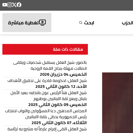
لحزب
ابحث
تغطية مباشرة
مقالات ذات صلة
بالصور: شيخ العقل يستقبل شخصيات ويتلقى
اتصالات مهنئة بنجاح القمة الروحية
الخميس، 04 حزيران 2026
شيخ العقل: لحكومة قادرة على تحقيق الأهداف
الأحد، 12 كانون الثاني 2025
شيخ العقل هنأ الرئيس عون بانتخابه: يعيد الأمل
بلبنان ويعزز ثقة اللبنانيين بوطنهم
الخميس، 09 كانون الثاني 2025
المجلس المذهبي دعا المسؤولين والنواب لانتخاب
رئيس للجمهورية يحظى بثقة اللبنانيين
الثلاثاء، 07 كانون الثاني 2025
شيخ العقل التقى إفرام عارضاً له مشروعه لرئاسة