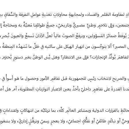
تعدادِ لمقاومة الظلم والفساد، ولمجابهةِ محاولاتِ تغذيةِ عواملِ التفرقة والشِّقاقِ بي
معين، وإلى تلاحمٍ وطنيٍّ مصيريٍّ وتاريخيّ، جميعُ طوائفِنا مَعنيَّةٌ به ومحتاجةٌ 
يرَ يُوقظُ ضمائرَ المَسؤولين، ونرفعُ الصوتَ عالياً لعلَّ الآذانَ تَسمعُ والعيونَ تُبصر
لمصير؟ ألا يتوجَّسون من انهيار الهيكل على ساكنيه في ظلِّ ما تَشهدُه المِنطقةُ م
ن التفاهمَ يُولِّدُ الإنجازات؟ فإلى متى الانتظار؟ وهل يُبنى الوطنُ بغير دستورٍ يُحترَم و
الصادقِ والصريح لانتخاب رئيسٍ للجمهورية قبل تفاقمِ الأمور وحصول ما هو أسوأُ في ظ
دنا القدرةَ على تفاهمٍ داخليّ يأخذُ بعين الاعتبار التوازناتِ المطلوبة، أم هل أصب
طِ بالقرارات الدولية وبمشاعر العالَمِ كلِّه، بما ترتكبُه من انتهاكاتٍ واعتداءاتٍ ف
يٍّ أو تباعُدٍ طائفيّ أو تفكُّكٍ اجتماعيّ، ولا بعجزٍ رسميّ وترهُّلٍ إداريّ، ولا بشغو