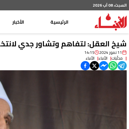
السبت، 08 آب 2026
الرئيسية
الأخبار
محليات
شيخ العقل: لتفاهم وتشاور جدي لانتخ
عربي دولي
11 تموز 2024
14:15
محلّيات
الأنباء
الأنباء
إقتصاد
خاص
رياضة
من لبنان
ثقافة ومجتمع
منوعات