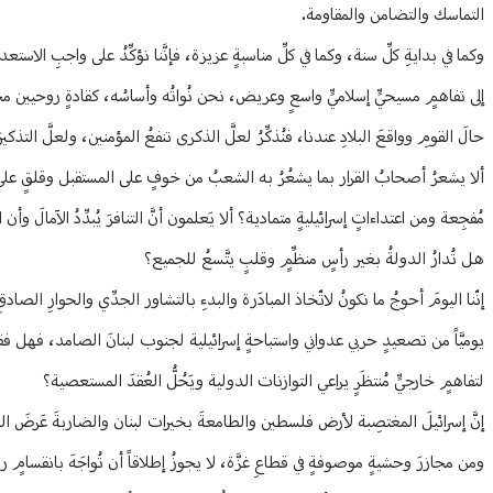
التماسك والتضامن والمقاومة.
وكما في بدايةِ كلِّ سنة، وكما في كلِّ مناسبةٍ عزيزة، فإنَّنا نؤكِّدُ على واجبِ الاس
إلى تفاهمٍ مسيحيٍّ إسلاميٍّ واسعٍ وعريض، نحن نُواتُه وأساسُه، كقادةٍ روحيين مجت
حالَ القومِ وواقعَ البلادِ عندنا، فنُذكِّرُ لعلَّ الذكرى تنفعُ المؤمنين، ولعلَّ التذك
ألا يشعرُ أصحابُ القرار بما يشعُرُ به الشعبُ من خوفٍ على المستقبل وقلقٍ على ا
مُفجِعة ومن اعتداءاتٍ إسرائيليةٍ متمادية؟ ألا يَعلمون أنَّ التنافرَ يُبدِّدُ الآمالَ وأ
هل تُدارُ الدولةُ بغير رأسٍ منظِّمٍ وقلبٍ يتَّسعُ للجميع؟
إنّنا اليومَ أحوجُ ما نكونُ لاتّخاذ المبادَرة والبدءِ بالتشاور الجدِّي والحوارِ 
يوميَّاً من تصعيدٍ حربي عدواني واستباحةٍ إسرائيلية لجنوب لبنانَ الصامد، فهل فق
لتفاهمٍ خارجيٍّ مُنتظَرٍ يراعي التوازنات الدولية ويَحُلُّ العُقدَ المستعصية؟
إنَّ إسرائيلَ المغتصِبة لأرض فلسطين والطامعةَ بخيرات لبنان والضاربةَ عَرضَ الحائ
ومن مجازرَ وحشيةٍ موصوفةٍ في قطاعِ غزَّة، لا يجوزُ إطلاقاً أن تُواجَهَ بانقسامٍ روح