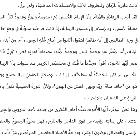
كانت عابرةً للزَّمان وللظروف الآنيّة والانقسامات المذهبيّة، ولم تزلْ.
لقد أثبتتِ الوقائعُ والأيامُ بأنّ الإمامَ الحُسين (ع) مدرسةٌ ونهجٌ وقدوةٌ لكلِّ ا
معناهُ الأسمى، وبالإسلام إلى مستوى الرسالة، إذ كانت صرختُه مدوّيةً في وجهِ حالةِ 
في وجه الظالمين إلى أية طائفةٍ انتمَوا، أكانوا من أتباع سُّنَّةِ الرسول، أم من أب
الراية، إنَّما الأهمُّ هو وحدةُ الدين ووحدةُ الأُمَّة، مصداقاً لقولِه تعالى: "وَإِنَّ هَـ?ذِهِ أُمَّتُكُ
نعم أيُّها الأخوة، أقولُ مجدَّداً ما قُلتُه في مجلسكم الكريم منذ سنوات بأنّ الرسا
الحُسين لم تكن شخصيَّةً أو سطحيَّة، بل كانت الإصلاحَ الحقيقيَّ في المجتمع وفي 
هو مَن "خاف مقامَ ربِّه ونهى النفسَ عن الهوى"، ولأنَّ الثورةَ الحقيقيةَ تكونُ با
الثورةِ على الطغيانِ والانحراف.
وها نحنُ اليومَ، أيُّها الأُخوة، نقفُ أمام الذكرى من جديد لأخذ الدروسِ والعِبر، 
الاعتداء على رسالتِه وقِيَمِه من قوى الداخل والخارج، فهل يجوزُ الرضوخُ والخنوع؟
الإيمان والفضائل وصَون القِيَم، ونواجهُ الأعداءَ الحاقدين المتربّصين شرَّاً بأبناء 