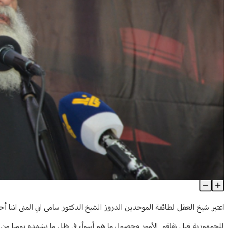
شيخ العقل: لتفاهم وتشاور جدي لانتخاب رئيس للجمهورية
Article Content
اعتبر شيخ العقل لطائفة الموحدين الدروز الشيخ الدكتور سامي ابي المنى اننا أح
للجمهورية قبل تفاقم الأمور وحصول ما هو أسوأ، في ظل ما نشهده يوميا من تص