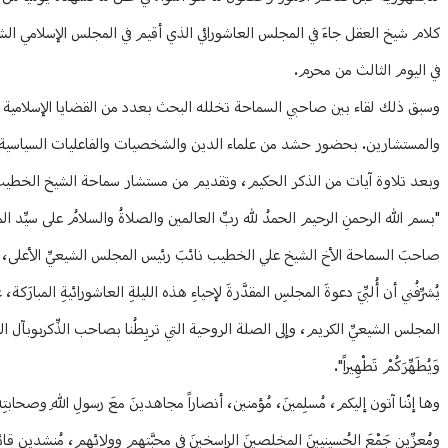
كلام شيخ العقل جاءَ في المجلس العاشورائي الذي أقيم في المجلس الإسلامي ا
في اليوم الثالث من محرم.
وسبق ذلك لقاء بين صاحبي السماحة تخلله البحث بعدد من القضايا الإسلامية
والمستشارين. بحضور حشد من علماء الدين والشخصيات والفاعليات السياسية والني
وبعد تلاوة آيات من الذكر الحكيم، وتقديم من مستشار سماحة الشيخ الخطيب د.
"بسم الله الرحمنِ الرحيم الحمدُ لله ربِّ العالمين والصلاةُ والسلامُ على سيِّد ا
صاحبَ السماحة الأخ الشيخ علي الخطيب نائبَ رئيس المجلس الشيعيِّ الأعلى، أصحا
يُشرِّفُني أن أُلبِّيَ دعوةَ المجلسِ المقدَّرةَ لإحياءِ هذه الليلةِ العاشورائيةِ المبارَك
المجلس الشيعيِّ الكريم، وإلى الصلة الروحية التي تربِطُنا بصاحب الذِّكرىوبآل البيت المكرَّ
وَيُطَهِّرَكُمْ تَطْهِيراً".
وها إنّنا آتون إليكم، مُسلِمينَ، مُؤمنين، أنصاراً مجاهدينَ معَ رسولِ اللهِ وصحابت
ومُعزِّين جَمْعَ الحُسينيينَ المخلصينَ الراسخينَ في محبَّتِهم وولائهم، مُنشدين قا