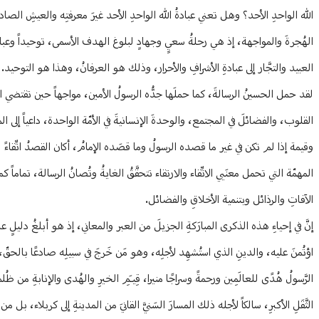
الله الواحدِ الأحد؟ وهل تعني عبادةُ الله الواحدِ الأحد غيرَ معرفتِه والعيشِ الصاد
الهُجرةَ والمواجهة، إذ هي رحلةُ سعيٍ وجهادٍ لبلوغ الهدف الأسمى، توحيداً وعبادة،
العبيد والتجَّار إلى عبادةِ الأشرافِ والأحرار، وذلك هو العرفانُ، وهذا هو التوحيد.
لقد حمل الحسينُ الرسالةَ، كما حملَها جدُّه الرسولُ الأمين، مواجهاً حين تقتضي الأم
القلوب، والفضائلَ في المجتمع، ‏والوحدةَ الإنسانيةَ في الأمّة الواحدة، داعياً إلى ا
وقيمة إذا لم تكن في غير ما قصده الرسولُ وما قصَده الإمامُ، أكان القصدُ اتِّقاء
المهمّة التي تحمل معنَيي الاتِّقاء والارتقاء تتحقَّقُ الغايةُ وتُصانُ الرسالة، تماماً ك
الآفاتِ والرذائل وبتنمية الأخلاقِ والفضائل.
إنَّ في إحياءِ هذه الذكرى المبارَكةِ الجزيلَ من العبر والمعاني، إذ هو أبلغُ دليلٍ ع
اؤتُمنَ عليه، والدينِ الذي استُشهِد لأجلِه، وهو مَن خَرجَ في سبيلِه صادعًا بالحقّ، مواجِ
الرَّسولُ هُدًى للعالَمِين ورحمةً وسراجًا منيرا، قِيـَمِ الخيرِ والهُدى والإنابةِ من ظُلمةِ ا
الثَّقَلِ الأكبرِ، سالكاً لأجله ذلك المسارَ السَنيَّ القانيَ من المدينةِ إلى كربلاء، بل من ال