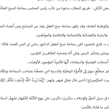
لشيعي الأعلى - طريق المطار، بدعوة من نائب رئيس المجلس سماحة الشيخ العلا
 والوطنية العامة. وقد رافق سماحة شيخ العقل وفد من المشايخ ومن أعضاء ال
ابية والقضائية والاجتماعية والاعلامية والمواطنين.
 غازي قانصو، القى سماحة شيخ العقل الدكتور سامي ابي المنى كلمته، قائلا:
لمرسَلين وخاتَم النبيين وعلى آله وصحبِه الطاهرينَ الطيبين.
بَ الفضيلةِ والسعادة، أيُّها الأخوةُ المؤمنون الأوفياء...
ة، غيرَ متطلِّعٍ سوى إلى الأُخوَّةِ الوطنيّةِ والدينيةِ التي تجمعُنا بصاحب السماحة وبالأحب
مين(ع) الذين قال تعالى فيهم ولهم: "إِنَّمَا يُرِيدُ اللَّهُ لِيُذْهِبَ عَنْكُمُ الرِّجْسَ أ
ِه في سبيلِ الحقِّ والإسلام، سائرينَ، ثائرين، على نهج الأئمّة الأطهار عليهِمُ السل
ئلين ما قلناه بالأمس: