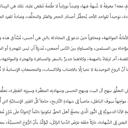
قِ معه؟ معرفةً لا شُبهةَ فيها، وعيشاً نورانياً لا ظُلمةَ تَطغى عليه. تلك هي الرسالة
 توحيداً للواحد الأحد يُحطِّمُ أصنامَ الحجر والفكر والتخلُّف، وعبادةً للفرد الص
انةُ المواجَهة، ومحاوراً حينَ تدعو إلى المجادلة بالتي هي أحسن، مُثبِّتاً في هذه وت
لمؤاخاة بين المسلمين، والمساواةِ بينَ النّاس أجمعين، مُدرِكاً أن ليس للهجرةِ أو ال
ً للفتنة، أم ارتقاءً بالمهمة، وكلاهما جديرٌ بالسفر والمسافرة والهجرة والمواجَهة
ما أنَّ الروحَ التوحيدية لا تحيا إلّا بالاجتناب والاكتساب، والمجتمعاتِ الإنسانيةَ لا تُ
لى التعلُّق بنهج آل البيت وبنهج الحسين وشهادتِه المظفَّرة وسيرتِه العَطِرة، تعلُّقاً
هاً سيوفَ الباطل، ماضياً إلى شهادةِ التَّاريخ، حاملاً كلَّ القيَمِ الإنسانيَّةِ التي أُرس
لأنا الدنيويَّةِ إلى النُّور الَّذي يجمعُ أهلَ الحقِّ ليكونوا دائماً ?إخوانًا علَى سُرُرٍ مُتق
يقينِ إلى الشَّهادة، تاركاً خلفَه عرَضَ الدّنيا الزائلَ، ليُؤكِّدَ بأنّ الرُّوحَ الحسينيَّةَ، 