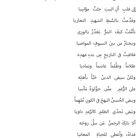
إلى قلبِ آلِ البيتِ جئتُ مؤاسِيا
وقدَّمتُ بالسِّبطِ الشهيدِ التعازيا
تأمَّلتُ كيفَ الشرُّ يَغدُرُ بالورى
ويختارُ من بينَ السيوفِ المواضيا
فلاقيتُ في التاريخِ مِن بدءِ عهدِه
ظلاماً وظُلماً غاشماً وتماديا
ولكنْ سيبقى الدينُ حَيَّاً بأهلِه
على الرُّغمِ ممَّن حوَّلوهُ مَآسيا
ويبقى الحُسينُ النهجَ في الكونِ مُلهِماً
ويَبقى تَحدّي الظلمِ كالرَّعدِ داويا
ألا بارَكَ الرحمنُ مَن سلَّ روحَه
فداءً، وأعطى للحياةِ المعانيا