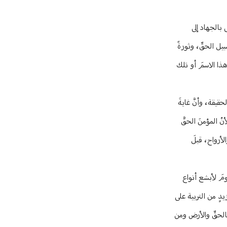
 بالجهاد إلى
يل الحقِّ، وثورةً
 هذا الاسمَ أو تلك
قيقة، وأنَّ غايةَ
ّ المؤمنَ الحقَّ
لأرواح، قبلَ
ومَ لأبشع أنواع
يدٍ من التربية على
 بالحقِّ والأرض ومن