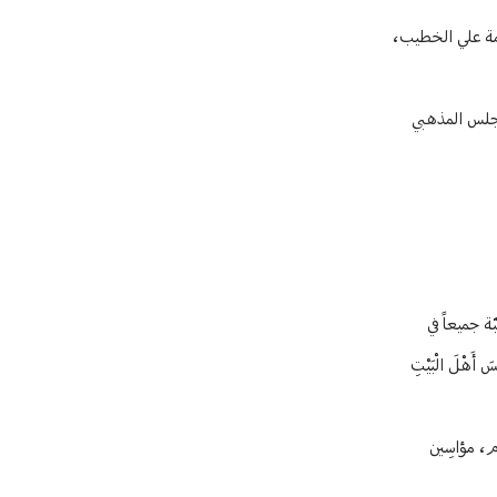
ّمة علي الخطيب،
مجلس المذهبي
ّة جميعاً في
َهْلَ الْبَيْتِ
ام، مؤاسِين