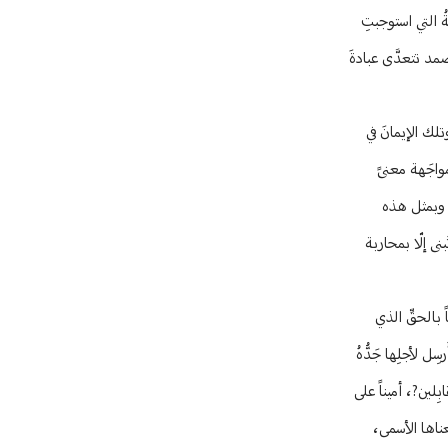
ُ التي استوجبتِ
مد تتعدَّى عبادةَ
لك الإيمانَ في
مواجَهة معنىً
، وبمثل هذه
بنى إلّا بمحاربة
 بالحقِّ الذي
ِل لأجلِها جَدُّهُ
ابِلين?، أميناً على
بمعناها الأسمى،