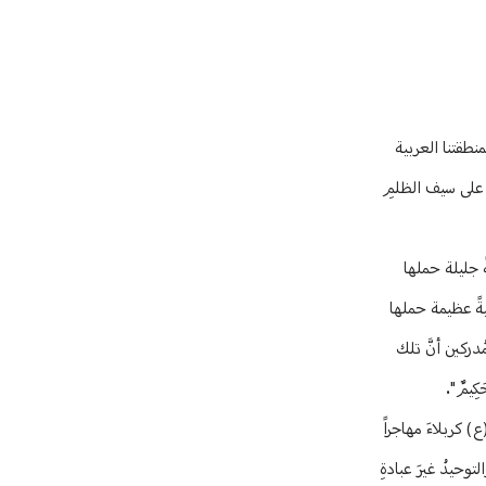
منطقتنا العربية
) على سيف الظلمِ
ً جليلة حملها
نسانيةً عظيمة حملها
ُدركين أنَّ تلك
َكِيمٌ".
) كربلاءَ مهاجراً
توحيدُ غيرَ عبادةِ