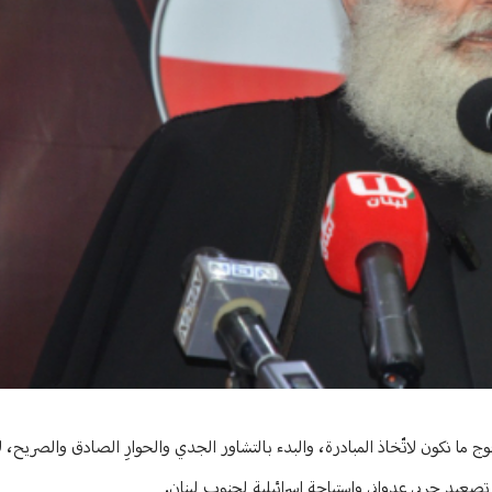
وج ما نكون لاتّخاذ المبادرة، والبدء بالتشاور الجدي والحوارِ الصادق والصريح،
عيد حربي عدواني واستباحة إسرائيلية لجنوب لبنان.