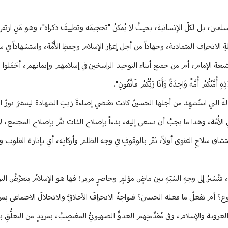
لمسلمين، بل لكلّ الإنسانية، بحيثُ لا يُمكنُ "تحجيمَه وتطييفَ ذكراه"، وهو مَنِ ارتقى
الانحراف المتمادية، وجهاداً من أجل إعزاز الإسلام وحِفظِ الأُمَّة، واستشهاداً في سب
ناءِ شيعة الإمام، أم من جميع أبناء التوحيد الراسخين في إسلامهم وإيمانهم، أحَمَلوا
مْ أُمَّةً وَاحِدَةً وَأَنَا رَبُّكُمْ فَاتَّقُونِ".
لةَ التي استُشهِد من أجلها الحسينُ كانت تقتضي إضاءةَ زيتِ الشهادة لينتشرَ نورُ الح
الأُمّة، وهذا ما يجبُ أن نسعى إليه، بدءاً بإصلاح الذات ثمَّ بإصلاح المجتمع، لأن
متشاق سلاحِ التقوى أولاً، ثمّ بالوقوفِ في وجه الظلم وأركانِه، أي بإنارة القلوب وا
فنُشيرُ إلى وجهِ الشبَهِ بين ماضٍ مؤلمٍ وحاضرٍ مرير؛ فها هو الإسلامُ يتعرَّضُ الي
 أم نفعلُ ما فعله الحسين؟ فنواجهُ الانحرافَ الأخلاقيَّ والانحلالَ الاجتماعي بمز
العروبة والإسلام، وفي مُقدِّمتِهم العدوُّ الصهيونيُّ المغتصِبُ، بمزيدٍ من التعلُّقِ