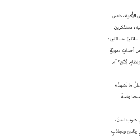
ن الأُخوة، داعين
إليه، مستذكرين
، سائلينَ متسائلين:
ن أحداثٍ دمويّةٍ
نظامٍ يُتبَّع؟ أم
لِّ ما نَشهدُه
حنا رهينةً
ي جنوب لبنانَ،
رٍ رئاسيّ وتجاذبٍ