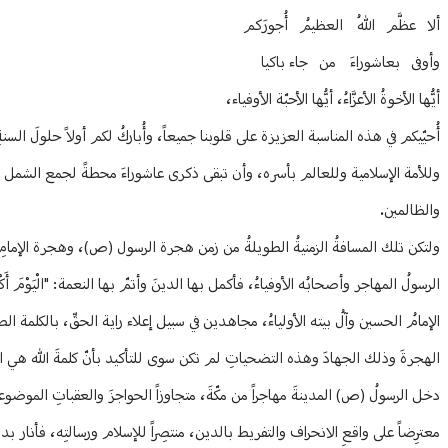
ألا عظَّم اللهُ العظيمُ أُجورَكم
وأوفى بعاشوراءَ من جاء باكيا
أيُّها الأخوةُ الأعزَّاءُ، أيُّها الأحبّة الأوفياء،
أُحيّيكم في هذه المناسبة العزيزة على قلوبنا جميعاً، وأُباركُ لكم أولاً حلولَ السن
وللأمة الإسلامية وللعالم بأسره، وأن تبقى ذكرى عاشوراءَ محطةً لجمع الشمل وإ
والظالمين.
ولتكن تلك المسافةُ الزمنيةُ الطويلةُ من زمن هجرة الرسول (ص)، وهجرة الإمامِ الحس
الرسولُ المهاجر وأصحابُه الأوفياءُ، فأكمل بها الدينَ وأتمّ بها النعمة: "الْيَوْمَ أَكْمَلْتُ لَ
الإمامُ الحسين وآلُ بيته الأولياءُ، مجاهدين في سبيل إعلاء راية الحقِّ، بالكلمة الطي
الهجرةَ وذلك الجهادَ وهذه التضحياتِ لم تكن سوى للتأكيد بأنّ كلمةَ الله هي العليا: "... وَجَعَلَ ك
دخل الرسولُ (ص) المدينةَ مهاجراً من مكّةَ، متجاوزاً الحواجزَ والعقباتِ الموضوعةَ 
معترِضاً على واقعِ الانحراف والتفريط بالدين، منتصِراً للإسلام ورسالتِه، فأنار بدمِه 