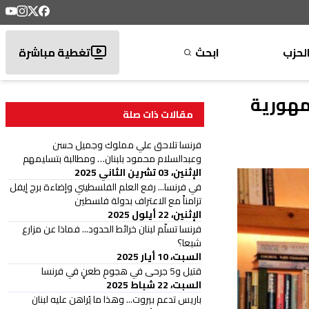
لحزب
ابحث
تغطية مباشرة
مهورية
مقالات ذات صلة
فرنسا تلاحق علي مملوك وجميل حسن
وعبدالسلام محمود بلبنان… ومطالبة بتسليمهم
الإثنين، 03 تشرين الثاني 2025
في فرنسا... رفع العلم الفلسطيني وإضاءة برج إيفل
تزامناً مع الاعتراف بدولة فلسطين
الإثنين، 22 أيلول 2025
فرنسا تسلّم لبنان خرائط الحدود... فماذا عن مزارع
شبعا؟
السبت، 10 أيار 2025
قتيل و5 جرحى في هجومِ طعنٍ في فرنسا
السبت، 22 شباط 2025
باريس تدعم بيروت... وهذا ما يُراهن عليه لبنان