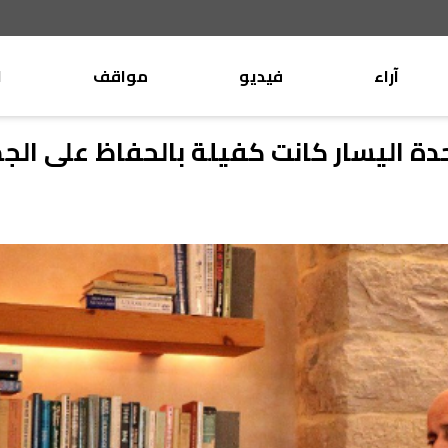
آراء
فيديو
مواقف
ا
موقف
وليد جنبلاط
دة اليسار كانت كفيلة بالحفاظ على الج
الأنباء
تيمور جنبلاط
كتّاب
الأنباء
التقدّمي
منبر
مختارات
صحافة
أجنبية
بريد
القرّاء