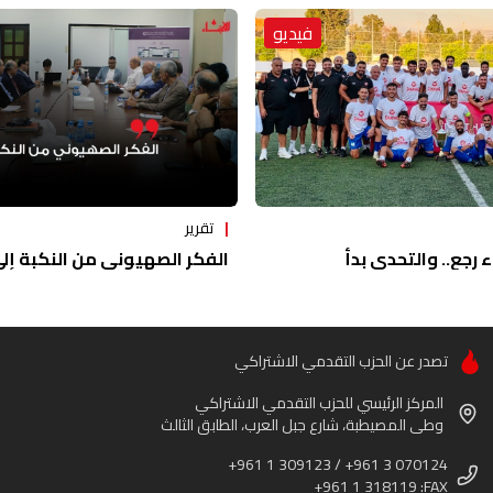
فيديو
تقرير
ء رجع.. والتحدي بدأ
الفكر الصهيوني من النكبة إلى 
تصدر عن الحزب التقدمي الاشتراكي
المركز الرئيسي للحزب التقدمي الاشتراكي
وطى المصيطبة، شارع جبل العرب، الطابق الثالث
+961 1 309123 / +961 3 070124
+961 1 318119 :FAX