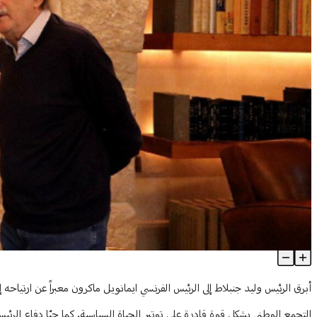
جنبلاط لماكرون وهولاند وميلنشون: وحدة اليسار كانت كفيلة بالحفاظ
Article Content
أبرق الرئيس وليد جنبلاط إلى الرئيس الفرنسي ايمانويل ماكرون معبراً عن ارتياح
التجمع الوطني يشكل قوة قادرة على توتير الحياة السياسية. كما حيّا دفاع الرئ