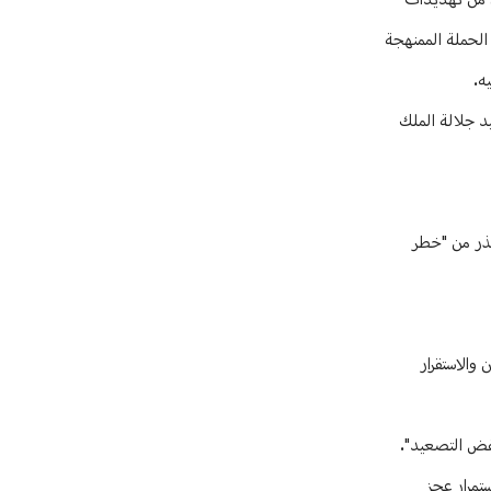
ن من تهديدات
 الحملة الممنهجة
ه.
يد جلالة الملك
حذر من "خطر
هدد الأمن والاستقرار
خفض التصعيد".
تمرار عجز