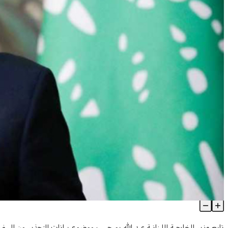
بوحبيب تابع بيانات التحذير من السفر الى لبنان وبحث ونظيره الاردني جه
Article Content