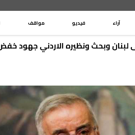
آراء
فيديو
مواقف
ا
موقف
وليد جنبلاط
لى لبنان وبحث ونظيره الاردني جهود خفض 
الأنباء
تيمور جنبلاط
كتّاب
الأنباء
التقدّمي
منبر
مختارات
صحافة
أجنبية
بريد
القرّاء