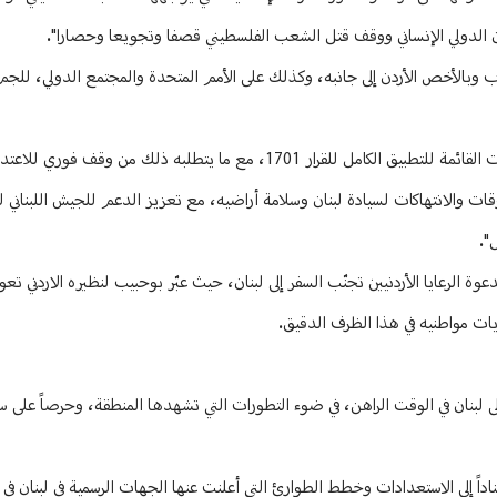
نون الدولي الإنساني ووقف قتل الشعب الفلسطيني قصفا وتجويعا وحصارا".
ب وبالأخص الأردن إلى جانبه، وكذلك على الأمم المتحدة والمجتمع الدولي، للجم
وشدد بو حبيب على "سعي لبنان الحثيث لنجاح الحلول الديبلوماسية والوساطات القائمة للتطبيق الكامل للقرار 1701، مع ما يت
وقات والانتهاكات لسيادة لبنان وسلامة أراضيه، مع تعزيز الدعم للجيش اللبناني 
".
 الرعايا الأردنيين تجنّب السفر إلى لبنان، حيث عبّر بوحبيب لنظيره الاردني تعو
ات مواطنيه في هذا الظرف الدقيق.
لى لبنان في الوقت الراهن، في ضوء التطورات التي تشهدها المنطقة، وحرصاً على س
اً إلى الاستعدادات وخطط الطوارئ التي أعلنت عنها الجهات الرسمية في لبنان في 