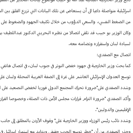
تابع وزير الخارجية اللبنانية عبد الله بو حبيب موضوع بيانات التحذير من ال
اسرائيلية متواصلة داعيا الى أن يستعاض عن تلك البيانات التي تزرع القلق بين ا
من الضغط النفسي، والسعي الدؤوب من خلال تكثيف الجهود والضغوط على اسرائ
وكان الوزير بو حبيب قد تلقى اتصالا من نظيره البحريني الدكتور عبداللطيف بن 
لسيادة لبنان واستقراره وتضامنه معه.
اتصال مع الصفدي:
كما بحث وزير الخارجية في جهود خفض التوتر في جنوب لبنان، في اتصال هاتفي 
توسع العدوان الإسرائيلي الغاشم على غزة إلى الضفة الغربية المحتلة ولبنان على 
وشدد الصفدي على"ضرورة تحرك المجتمع الدولي فوريا لخفض التصعيد على الحدود 
الإقليميين والدوليين".
وشدد نائب رئيس الوزراء ووزير الخارجية على" وقوف الأردن بالمطلق إلى جانب
وحذر الصفدي من أن "خطر توسع الحرب حقيقي ويتزايد مع استمرار إسرائيل في عدو