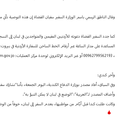
وقال الناطق الرسمي باسم الوزارة السفير سفيان القضاة إن هذه التوصية تأتي م
كما جدد السفير القضاة دعوته للأردنيين المقيمين والمتواجدين في لبنان إلى التس
المساعدة على مدار الساعة عبر أرقام الخط الساخن للسفارة الأردنية في بيروت: 0096181699837، ووحدة مركز العمليات في الوزارة 00962799562903
،
00962799562193
أو عبر البريد الإلكتروني لوحدة مركز العمليات:
m.gov.jo
وآخر كندي:
وفي السياق، أفاد مصدر بوزارة الدفاع الكندية، اليوم الجمعة، بأننا “نشارك سفار
وأضاف المصدر لـ”العربية”: “الوضع في لبنان لا يمكن التنبؤ به”.
وكانت طلبت كندا قبل أيّام من مواطنيها، بعدم السفر إلى لبنان، خوفاً من الوضع