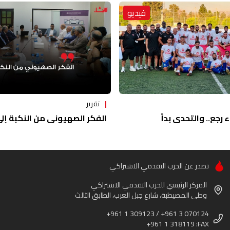
فيديو
تقرير
ء رجع.. والتحدي بدأ
الفكر الصهيوني من النكبة إلى 
تصدر عن الحزب التقدمي الاشتراكي
المركز الرئيسي للحزب التقدمي الاشتراكي
وطى المصيطبة، شارع جبل العرب، الطابق الثالث
+961 1 309123 / +961 3 070124
+961 1 318119 :FAX