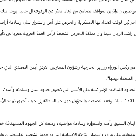
سفر الى لبنان الصادرة عن بعض الدول الشقيقة والصديقة نتيجة ما يتعرض له لبنا
لمواطنين والزائرين بمواقف تضامن مع لبنان تعبّر عن الوقوف الى جانبه بوجه تلك
يل لوقف اعتداءاتها العسكرية والحرص على أمن واستقرار لبنان وسلامة أراضي
راشد الزيان سيما وان مملكة البحرين الشقيقة ترأس القمة العربية معربا عن تأي
مع رئيس الوزراء ووزير الخارجية وشؤون المغتربين الاردني أيمن الصفدي الذي 
المنطقة برمتها".
اللبنانية- الإسرائيلية على الأسس التي تحترم حدود لبنان وسيادته وأمنه".
وأكد الصفدي "ضرورة التزام قرارات مجلس الأمن ذات الصلة، وخصوصا القرار 1701 سبيلا لوقف التصعيد والحؤول دون جر المنطقة إلى حرب أخرى ت
 لبنان الشقيق وأمنه واستقراره وسلامة مواطنيه، ودعمه كل الجهود المستهدفة 
انها على غزة، واستمرار الكارثة الإنسانية التي يواجهها الشعب الفلسطيني، واس