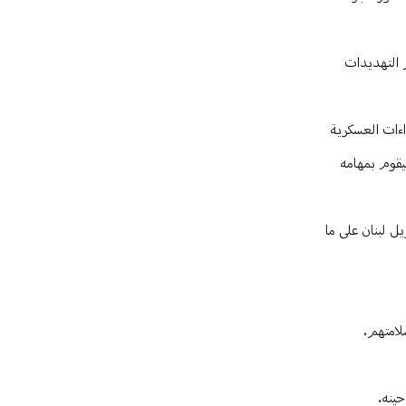
 التهديدات
طلبه ذلك من وقف فوري للاعتداءات العسكرية
ليقوم بمهامه
يل لبنان على ما
لامتهم.
حينه.