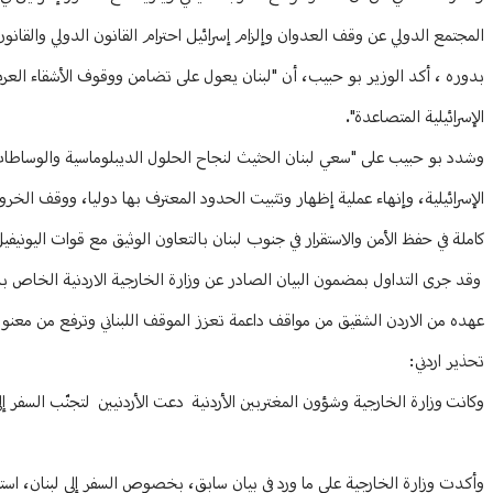
المجتمع الدولي عن وقف العدوان وإلزام إسرائيل احترام القانون الدولي والقا
بدوره ، أكد الوزير بو حبيب، أن "لبنان يعول على تضامن ووقوف الأشقاء العر
الإسرائيلية المتصاعدة".
الإسرائيلية، وإنهاء عملية إظهار وتثبيت الحدود المعترف بها دوليا، ووقف الخر
كاملة في حفظ الأمن والاستقرار في جنوب لبنان بالتعاون الوثيق مع قوات اليونيفيل
وقد جرى التداول بمضمون البيان الصادر عن وزارة الخارجية الاردنية الخاص بدعوة
عهده من الاردن الشقيق من مواقف داعمة تعزز الموقف اللبناني وترفع من معنوي
تحذير اردني:
وكانت وزارة الخارجية وشؤون المغتربين الأردنية دعت الأردنيين لتجنّب السفر إ
وأكدت وزارة الخارجية على ما ورد في بيان سابق، بخصوص السفر إلى لبنان، استناد