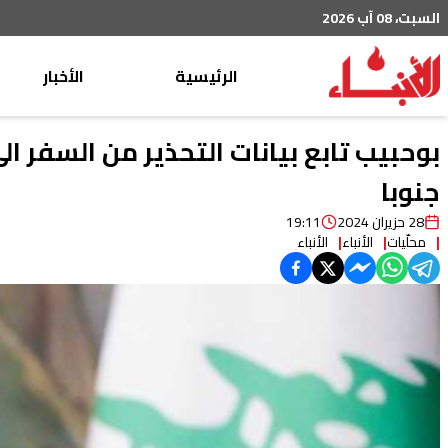
السبت، 08 آب 2026
الرئيسية
الأخبار
محليات
بوحبيب تابع بيانات التحذير من السفر ا
عربي دولي
جنوبا
إقتصاد
28 حزيران 2024
19:11
محلّيات
الأنباء
الأنباء
خاص
رياضة
من لبنان
ثقافة ومجتمع
منوعات