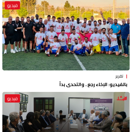
فيديو
تقرير
بالفيديو: الإخاء رجع.. والتحدي بدأ
فيديو