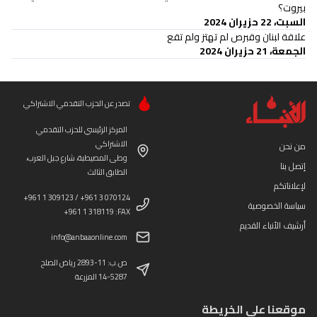
بيروت؟
السبت، 22 حزيران 2024
علاقة لبنان وقبرص لم تهتز ولم تقع
الجمعة، 21 حزيران 2024
تصدر عن الحزب التقدمي الاشتراكي
المركز الرئيسي للحزب التقدمي
الاشتراكي
من نحن
وطى المصيطبة، شارع جبل العرب،
إتصل بنا
الطابق الثالث
لإعلاناتكم
+961 1 309123 / +961 3 070124
سياسة الخصوصية
+961 1 318119 :FAX
أرشيف الأنباء القديم
info@anbaaonline.com
ص.ب: 11-2893 رياض الصلح
14-5287 المزرعة
موقعنا على الخريطة