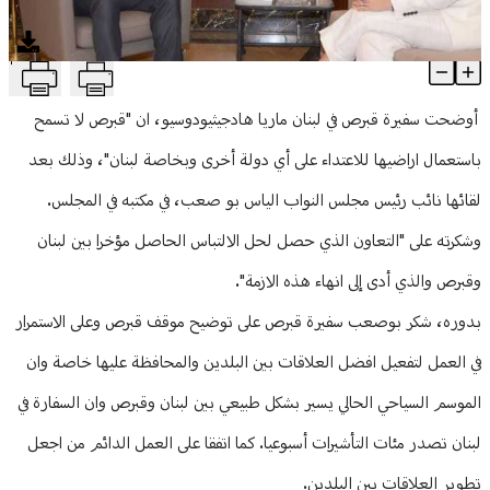
منوعات
T
سفيرة قبرص لبوصعب: لن نسمح باستعمال أرضنا للاعتداء على لبنان
Article Content
أوضحت سفيرة قبرص في لبنان ماريا هادجيثيودوسيو، ان "قبرص لا تسمح
باستعمال اراضيها للاعتداء على أي دولة أخرى وبخاصة لبنان"، وذلك بعد
لقائها نائب رئيس مجلس النواب الياس بو صعب، في مكتبه في المجلس.
وشكرته على "التعاون الذي حصل لحل الالتباس الحاصل مؤخرا بين لبنان
وقبرص والذي أدى إلى انهاء هذه الازمة".
بدوره، شكر بوصعب سفيرة قبرص على توضيح موقف قبرص وعلى الاستمرار
في العمل لتفعيل افضل العلاقات بين البلدين والمحافظة عليها خاصة وان
الموسم السياحي الحالي يسير بشكل طبيعي بين لبنان وقبرص وان السفارة في
لبنان تصدر مئات التأشيرات أسبوعيا. كما اتفقا على العمل الدائم من اجعل
تطوير العلاقات بين البلدين.