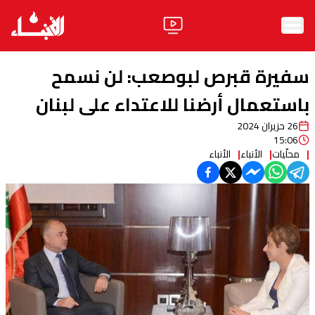
الرئيسية
سفيرة قبرص لبوصعب: لن نسمح
الأخبار
باستعمال أرضنا للاعتداء على لبنان
26 حزيران 2024
آراء
15:06
محلّيات
الأنباء
الأنباء
فيديو
مواقف
وليد جنبلاط
الحزب
ابحث
ثقافة ومجتمع