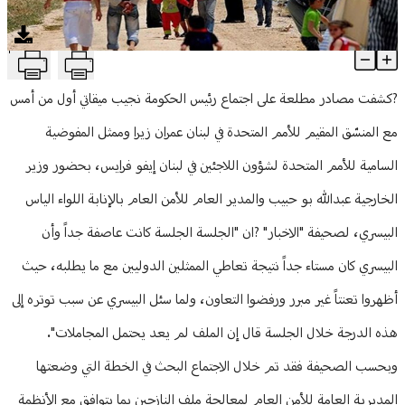
منوعات
T
العلاقة مع المفوضية تتأزّم والبيسري إلى سوريا قريباً
Article Content
?كشفت مصادر مطلعة على اجتماع رئيس الحكومة نجيب ميقاتي أول من أمس
مع المنسّق المقيم للأمم المتحدة في لبنان عمران زيرا وممثل المفوضية
السامية للأمم المتحدة لشؤون اللاجئين في لبنان إيفو فرايس، بحضور وزير
الخارجية عبدالله بو حبيب والمدير العام للأمن العام بالإنابة اللواء الياس
البيسري، لصحيفة "الاخبار" ?ان "الجلسة الجلسة كانت عاصفة جداً وأن
البيسري كان مستاء جداً نتيجة تعاطي الممثلين الدوليين مع ما يطلبه، حيث
أظهروا تعنتاً غير مبرر ورفضوا التعاون، ولما سئل البيسري عن سبب توتره إلى
هذه الدرجة خلال الجلسة قال إن الملف لم يعد يحتمل المجاملات".
وبحسب الصحيفة فقد تم خلال الاجتماع البحث في الخطة التي وضعتها
المديرية العامة للأمن العام لمعالجة ملف النازحين بما يتوافق مع الأنظمة