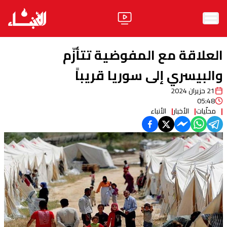
الرئيسية
العلاقة مع المفوضية تتأزّم
الأخبار
والبيسري إلى سوريا قريباً
21 حزيران 2024
آراء
05:48
محلّيات
الأخبار
الأنباء
فيديو
مواقف
وليد جنبلاط
الحزب
ابحث
ثقافة ومجتمع