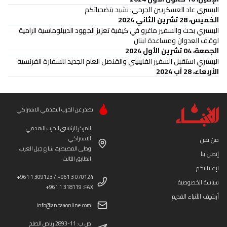
البيسري عاد العسكريين الجرحى: نشيد بتضحياتكم
الخميس، 28 تشرين الثاني 2024
البيسري بحث والسفير ماغرو في كيفية تعزيز الجهود الديبلوماسية الرامية
لوقف العدوان ومساعدة لبنان
الجمعة، 04 تشرين الأول 2024
البيسري استقبل السفير الفليبيني والقنصل العام الجديد للسفارة الفرنسية
الأربعاء، 28 آب 2024
تصدر عن الحزب التقدمي الاشتراكي
المركز الرئيسي للحزب التقدمي
الاشتراكي
من نحن
وطى المصيطبة، شارع جبل العرب،
إتصل بنا
الطابق الثالث
لإعلاناتكم
+961 1 309123 / +961 3 070124
سياسة الخصوصية
+961 1 318119 :FAX
أرشيف الأنباء القديم
info@anbaaonline.com
ص.ب: 11-2893 رياض الصلح