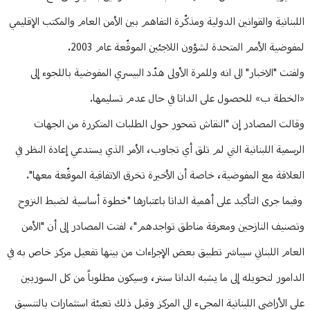
اللبنانية والقوانين الدولية ومذكّرة التفاهم بين الأمن العام والمكتب الإقليمي
لمفوضية الأمم المتحدة لشؤون اللاجئين الموقّعة عام 2003.
ولفتت "الاخبار" الى انه وللمرة الأولى هدّد البيسري المفوضية باللجوء إلى
«الخطة ب» للحصول على الداتا في حال عدم تسليمها.
وقالت المصادر إن "النقاش تمحور حول الطلبات المتكررة من الجهات
الرسمية اللبنانية التي لم تلق أي تجاوب، الأمر الذي يستدعي إعادة النظر في
العلاقة مع المفوضية، خاصة أن الأخيرة تخرق الاتفاقية الموقّعة معها".
وفيما جرى التأكيد على أهمية الداتا باعتبارها "خطوة أساسية لضبط النزوح
وتصنيف النازحين ومعرفة مناطق تواجدهم"، لفتت المصادر إلى أن "الأمن
العام اللبناني سيباشر تطبيق بعض الإجراءات من بينها تفعيل مركز خاص به في
الدامور لتحويله إلى ما يشبه الداتا سنتر، وسيكون مطلوباً من كل السوريين
على الأراضي اللبنانية المجيء الى المركز وقبل ذلك تعبئة استثمارات بالتنسيق