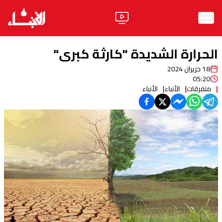
الرئيسية
الحرارة الشديدة "كارثة كبرى"
الأخبار
18 حزيران 2024
05:20
آراء
متفرقات
الأنباء
الأنباء
فيديو
مواقف
وليد جنبلاط
الحزب
ابحث
ثقافة ومجتمع