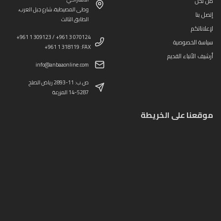
من نحن
وطى المصيطبة، شارع جبل العرب،
إتصل بنا
الطابق الثالث
لإعلاناتكم
+961 1 309123 / +961 3 070124
سياسة الخصوصية
+961 1 318119 :FAX
أرشيف الأنباء القديم
info@anbaaonline.com
ص.ب: 11-2893 رياض الصلح
14-5287 المزرعة
موقعنا على الخريطة