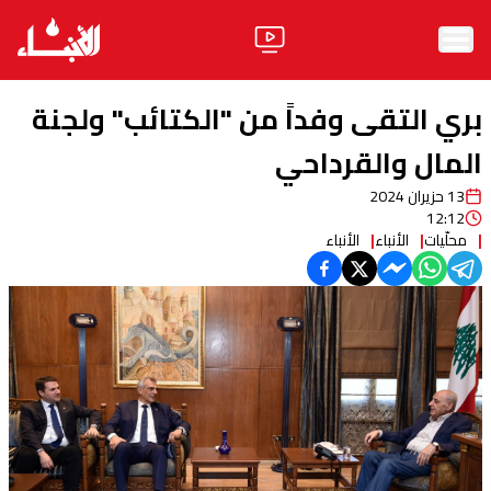
الرئيسية
بري التقى وفداً من "الكتائب" ولجنة
الأخبار
المال والقرداحي
13 حزيران 2024
آراء
12:12
محلّيات
الأنباء
الأنباء
فيديو
مواقف
وليد جنبلاط
الحزب
ابحث
ثقافة ومجتمع