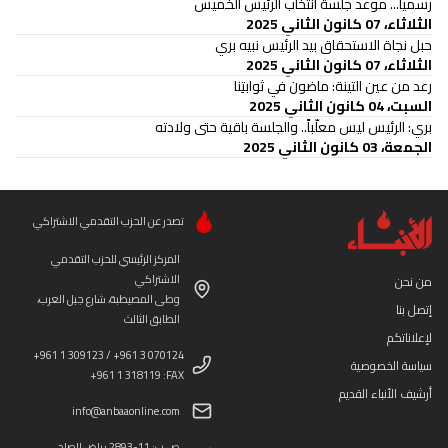
رسمياً... موعد جلسة انتخاب الرئيس الخميس
الثلاثاء، 07 كانون الثاني 2025
حبل نجاة الاستحقاق بيد الرئيس نبيه بري
الثلاثاء، 07 كانون الثاني 2025
رعد من عين التينة: ماضون في ثوابتِنا
السبت، 04 كانون الثاني 2025
بري: الرئيس ليس معلّباً.. والجلسة باقية حتى ولادته
الجمعة، 03 كانون الثاني 2025
تصدر عن الحزب التقدمي الاشتراكي
المركز الرئيسي للحزب التقدمي
الاشتراكي
من نحن
وطى المصيطبة، شارع جبل العرب،
إتصل بنا
الطابق الثالث
لإعلاناتكم
+961 1 309123 / +961 3 070124
سياسة الخصوصية
+961 1 318119 :FAX
أرشيف الأنباء القديم
info@anbaaonline.com
ص.ب: 11-2893 رياض الصلح