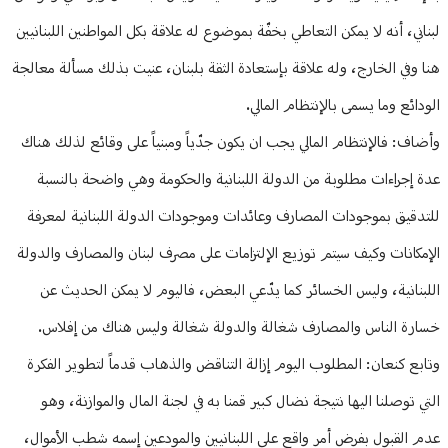
لبناني، أنه لا يمكن التعاطي بخفّة بموضوع له علاقة بكل المواطنين اللبنانيين
هنا وفي الخارج، وله علاقة بإستعادة الثقة بلبنان، عنيت بذلك مسألة معالجة
الودائع وما يسمى بالإنتظام المالي.
وأضاف: فالإنتظام المالي يجب ان يكون جدّياً ومبنياً على وقائع لذلك هناك
عدة إجراءات مطلوبة من الدولة اللبنانية والحكومة وهي واضحة بالنسبة
للتدقيق بموجودات المصارف وعائدات وموجودات الدولة اللبنانية لمعرفة
الإمكانات وكيف سيتم توزيع الإلتزامات على مصرف لبنان والمصارف والدولة
اللبنانية، وليس الخسائر كما يدّعي البعض، فاليوم لا يمكن الحديث عن
خسارة الناس والمصارف شغالة والدولة شغالة وليس هناك من إفلاس.
وتابع كنعان: المطلوب اليوم إزالة التناقض والذهاب قدماً لتطوير الفكرة
التي توصلنا اليها نتيجة نضال كبير قمنا به في لجنة المال والموازنة، وهو
عدم القبول بفرض أمر واقع على اللبنانيين والمودعين إسمه شطب الأموال،