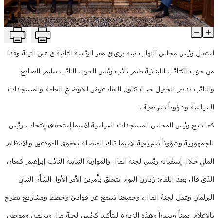
منوعات
T
بري التقى وفداً من "الكتائب" ولجنة المال والقرداحي
Article Content
استقبل رئيس مجلس النواب نبيه بري في مقر الرئاسة الثانية في عين التينة وفدا
من حزب الكتائب اللبنانية ضم نائب رئيس الحزب النائب سليم الصايغ
والنائب نديم الجميل حيث تناول اللقاء عرض للاوضاع العامة والمستجدات
السياسية وشؤوناً تشريعية .
كما تابع رئيس المجلس المستجدات السياسية لاسيما إستحقاق إنتخاب رئيس
للجمهورية وشؤوناً تشريعية لاسيما تلك المتصلة بحقوق المودعين والانتظام
المالي خلال إستقباله رئيس لجنة المال والموازنة النيابية النائب إبراهيم كنعان
الذي قال بعد اللقاء: زيارتي اليوم تتعلق بأمرين الأمر الأول الشأن النيابي
البرلماني وعمل لجنة المال، وجميعنا نسمع عن قوانين وخطط ومشاريع تطرح
بالإعلام يميناً ويساراً وهذه الزيارة للتأكيد كرئيس لجنة مال وبرلماني ومواطن