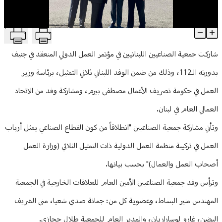
منوعات
T
جمعية الصناعيين تشارك في مؤتمر العمل الدولي في جنيف
Article Content
شاركت جمعية الصناعيين اللبنانيين في مؤتمر العمل الدولي المنعقد في جنيف
بدورته الـ112، وذلك من ضمن الوفد اللبناني ثلاثي التمثيل، برئاسة وزير
العمل في حكومة تصريف الأعمال مصطفى بيرم، ومشاركة وفد من الاتحاد
العمالي العام في لبنان.
وتأتي مشاركة جمعية الصناعيين "انطلاقاً من كون القطاع الصناعي يمثل أرباب
العمل في تركيبة منظمة العمل الدولية ذات التمثيل الثلاثي (وزارة العمل
أصحاب العمل والعمال)" بحسب بيانها.
وترأس وفد جمعية الصناعيين الأمين العام للعلاقات الخارجية في الجمعية
المهندس منير البساط، وعضوية كل من: جمانة صدي شعيا، منى الشريف
البضن، غارو لوساراريان، والمدير العام للجمعية طلال حجازي.