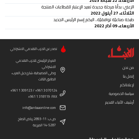
الأربعاء، 22 شباط 2023
الزعني: بدأنا مرحلة جديدة تعيد الإعتبار للقطاعات المنتجة
الثلاثاء، 27 أيلول 2022
طبخة صناعيّة توافقيّة.. اليكم إسم الرئيس الجديد
الأربعاء، 09 آذار 2022
تصدر عن الحزب التقدمي الاشتراكي
المركز الرئيسي للحزب التقدمي
الاشتراكي
من نحن
وطى المصيطبة، شارع جبل العرب،
إتصل بنا
الطابق الثالث
لإعلاناتكم
+961 1 309123 / +961 3 070124
سياسة الخصوصية
+961 1 318119 :FAX
أرشيف الأنباء القديم
info@anbaaonline.com
ص.ب: 11-2893 رياض الصلح
14-5287 المزرعة