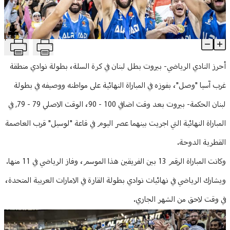
منوعات
T
بالصور: "الرياضي" يُحرز بطولة "وصل" ويتأهل إلى دوري أبطال آسيا
Article Content
أحرز النادي الرياضي- بيروت بطل لبنان في كرة السلة، بطولة نوادي منطقة
غرب آسيا "وصل"، بفوزه في المباراة النهائية على مواطنه ووصيفه في بطولة
لبنان الحكمة- بيروت بعد وقت اضافي 100 - 90، الوقت الاصلي 79 - 79, في
المباراة النهائية التي اجريت بينهما عصر اليوم في قاعة "لوسيل" قرب العاصمة
القطرية الدوحة.
وكانت المباراة الرقم 13 بين الفريقين هذا الموسم، وفاز الرياضي في 11 منها.
ويشارك الرياضي في نهائيات نوادي بطولة القارة في الامارات العربية المتحدة،
في وقت لاحق من الشهر الجاري.