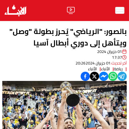
الرئيسية
بالصور: "الرياضي" يُحرز بطولة "وصل"
الأخبار
ويتأهل إلى دوري أبطال آسيا
01 حزيران 2024
آراء
17:37
آخر تحديث:
01 حزيران 2024
20:26
فيديو
رياضة
الأنباء
الأنباء
مواقف
وليد جنبلاط
الحزب
ابحث
ثقافة ومجتمع