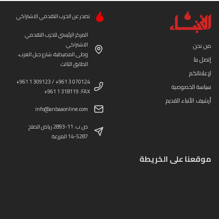
تصدر عن الحزب التقدمي الاشتراكي
المركز الرئيسي للحزب التقدمي
الاشتراكي
من نحن
وطى المصيطبة، شارع جبل العرب،
إتصل بنا
الطابق الثالث
لإعلاناتكم
+961 1 309123 / +961 3 070124
سياسة الخصوصية
+961 1 318119 :FAX
أرشيف الأنباء القديم
info@anbaaonline.com
ص.ب: 11-2893 رياض الصلح
14-5287 المزرعة
موقعنا على الخريطة