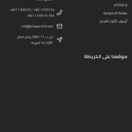
لإعلاناتكم
+961 1 309123 / +961 3 070124
سياسة الخصوصية
+961 1 318119 :FAX
أرشيف الأنباء القديم
info@anbaaonline.com
ص.ب: 11-2893 رياض الصلح
14-5287 المزرعة
موقعنا على الخريطة