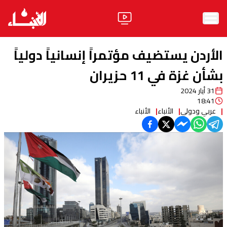
الرئيسية
الأردن يستضيف مؤتمراً إنسانياً دولياً
الأخبار
بشأن غزة في 11 حزيران
31 أيار 2024
آراء
18:41
عربي ودولي
الأنباء
الأنباء
فيديو
مواقف
وليد جنبلاط
الحزب
ابحث
ثقافة ومجتمع