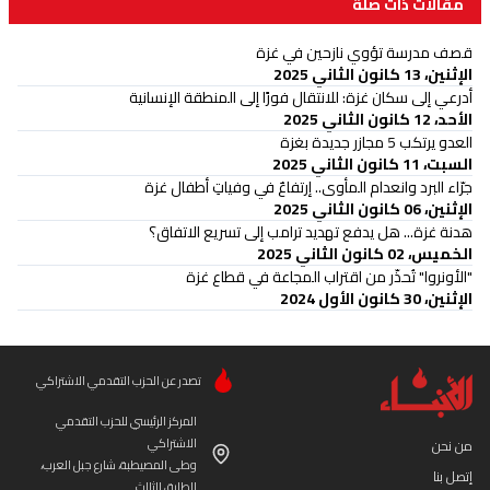
مقالات ذات صلة
قصف مدرسة تؤوي نازحين في غزة
الإثنين، 13 كانون الثاني 2025
أدرعي إلى سكان غزة: للانتقال فورًا إلى المنطقة الإنسانية
الأحد، 12 كانون الثاني 2025
العدو يرتكب 5 مجازر جديدة بغزة
السبت، 11 كانون الثاني 2025
جرّاء البرد وانعدام المأوى.. إرتفاعٌ في وفياتِ أطفال غزة
الإثنين، 06 كانون الثاني 2025
هدنة غزة... هل يدفع تهديد ترامب إلى تسريع الاتفاق؟
الخميس، 02 كانون الثاني 2025
"الأونروا" تُحذّر من اقتراب المجاعة في قطاع غزة
الإثنين، 30 كانون الأول 2024
تصدر عن الحزب التقدمي الاشتراكي
المركز الرئيسي للحزب التقدمي
الاشتراكي
من نحن
وطى المصيطبة، شارع جبل العرب،
إتصل بنا
الطابق الثالث