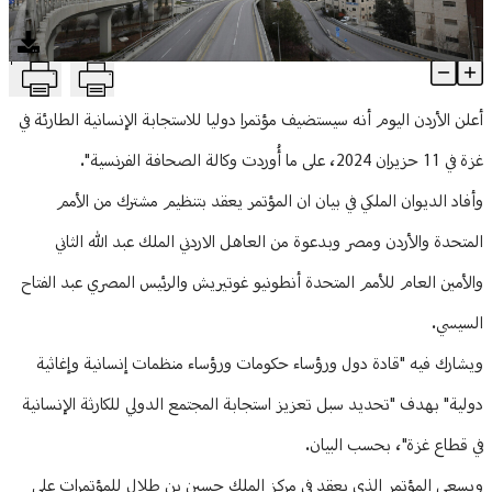
منوعات
T
الأردن يستضيف مؤتمراً إنسانياً دولياً بشأن غزة في 11 حزيران
Article Content
أعلن الأردن اليوم أنه سيستضيف مؤتمرا دوليا للاستجابة الإنسانية الطارئة في
غزة في 11 حزيران 2024، على ما أُوردت وكالة الصحافة الفرنسية".
وأفاد الديوان الملكي في بيان ان المؤتمر يعقد بتنظيم مشترك من الأمم
المتحدة والأردن ومصر وبدعوة من العاهل الاردني الملك عبد الله الثاني
والأمين العام للأمم المتحدة أنطونيو غوتيريش والرئيس المصري عبد الفتاح
السيسي.
ويشارك فيه "قادة دول ورؤساء حكومات ورؤساء منظمات إنسانية وإغاثية
دولية" بهدف "تحديد سبل تعزيز استجابة المجتمع الدولي للكارثة الإنسانية
في قطاع غزة"، بحسب البيان.
ويسعى المؤتمر الذي يعقد في مركز الملك حسين بن طلال للمؤتمرات على