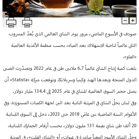
منوعات
T
3000 طن شاي استهلاك لبنان السنوي
Article Content
صودف في الأسبوع الماضي، مرور يوم الشاي العالمي الذي يُعدّ المشروب
الثاني عالمياً لناحية الاستهلاك بعد المياه، بحسب منظمة الأغذية العالمية
«الفاو».
بلغت كمية إنتاج الشاي عالمياً 6.7 ملايين طن في عام 2022 وتصدّرت الصين
الدول المنتجة وبعدها الهند وكينيا وسريلانكا. وتوقعت شركة «Statista» أن
يصل حجم السوق العالمية للشاي في عام 2025 إلى 134.4 مليار دولار.
وفي لبنان يحلّ الشاي في المرتبة الثانية بعد البن لجهة الكميات المستوردة. وفي
الأعوام الستة الماضية بين عامَي 2018 حتى 2023، دخل إلى السوق اللبنانية
20 ألف طن شاي بقيمة 131 مليون دولار، بحسب أرقام الجمارك اللبنانية.
وحلّ الشاي الأسود المعبأ مباشرة في عبوات، أو «الشاي الفلت»، في المرتبة