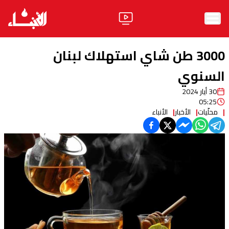
الرئيسية
3000 طن شاي استهلاك لبنان
الأخبار
السنوي
30 أيار 2024
آراء
05:25
محلّيات
الأخبار
الأنباء
فيديو
مواقف
وليد جنبلاط
الحزب
ابحث
ثقافة ومجتمع