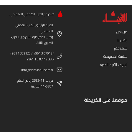
تصدر عن الحزب التقدمي الاشتراكي
المركز الرئيسي للحزب التقدمي
الاشتراكي
من نحن
وطى المصيطبة، شارع جبل العرب،
إتصل بنا
الطابق الثالث
لإعلاناتكم
+961 1 309123 / +961 3 070124
سياسة الخصوصية
+961 1 318119 :FAX
أرشيف الأنباء القديم
info@anbaaonline.com
ص.ب: 11-2893 رياض الصلح
14-5287 المزرعة
موقعنا على الخريطة