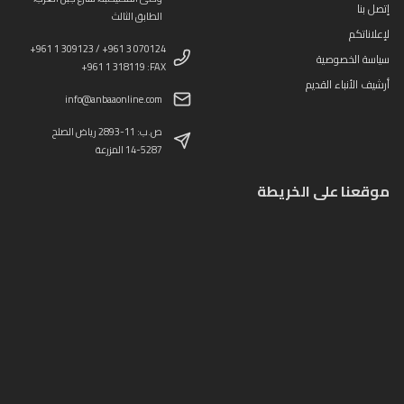
إتصل بنا
الطابق الثالث
لإعلاناتكم
+961 1 309123 / +961 3 070124
سياسة الخصوصية
+961 1 318119 :FAX
أرشيف الأنباء القديم
info@anbaaonline.com
ص.ب: 11-2893 رياض الصلح
14-5287 المزرعة
موقعنا على الخريطة