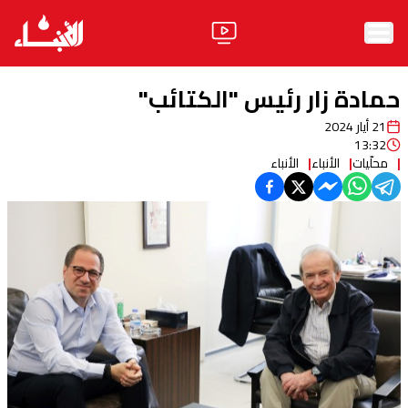
الرئيسية
حمادة زار رئيس "الكتائب"
الأخبار
21 أيار 2024
13:32
آراء
محلّيات
الأنباء
الأنباء
فيديو
مواقف
وليد جنبلاط
الحزب
ابحث
ثقافة ومجتمع