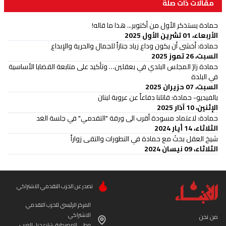
مقالات ذات صلة
حمادة يستذكر الأول من أكتوبر... هذا ما قاله!
الأربعاء، 01 تشرين الأول 2025
حمادة: أخشى أن يكون وداع زياد جنازاً للجمال والحرية والإبداع
السبت، 26 تموز 2025
حمادة زارَ المجلس البلدي في بعقلين… وتأكيد على متابعة القضايا الأساسية
في البلدة
السبت، 07 حزيران 2025
بالفيديو- حمادة: قاتلنا دفاعاً عن عروبة لبنان
الإثنين، 10 آذار 2025
حمادة: لاعتماد مسودة أقرب الى ورقة "التقدمي" في جلسة الغد
الثلاثاء، 14 أيار 2024
شيخ العقل بحثَ مع حمادة في التطورات والتقى زواراً
الثلاثاء، 09 نيسان 2024
تصدر عن الحزب التقدمي الاشتراكي
المركز الرئيسي للحزب التقدمي
الاشتراكي
من نحن
وطى المصيطبة، شارع جبل العرب،