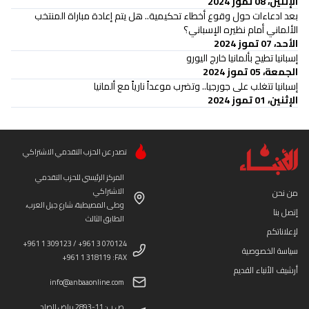
الإثنين، 08 تموز 2024
بعد ادعاءات حول وقوع أخطاء تحكيمية.. هل يتم إعادة مباراة المنتخب
الألماني أمام نظيره الإسباني؟
الأحد، 07 تموز 2024
إسبانيا تطيح بألمانيا خارج اليورو
الجمعة، 05 تموز 2024
إسبانيا تتغلب على جورجيا.. وتضرب موعداً نارياً مع ألمانيا
الإثنين، 01 تموز 2024
تصدر عن الحزب التقدمي الاشتراكي
المركز الرئيسي للحزب التقدمي
الاشتراكي
من نحن
وطى المصيطبة، شارع جبل العرب،
إتصل بنا
الطابق الثالث
لإعلاناتكم
+961 1 309123 / +961 3 070124
سياسة الخصوصية
+961 1 318119 :FAX
أرشيف الأنباء القديم
info@anbaaonline.com
ص.ب: 11-2893 رياض الصلح