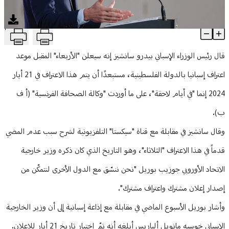
منوعات
T
إسبانيا تعلن موعد الاعتراف بالدولة الفلسطينية
Article Content
قال رئيس الوزراء الإسباني بيدرو سانشيز إنه سيعلن "الأربعاء" المقبل موعد
اعتراف إسبانيا بالدولة الفلسطينية، مستبعدًا أن يتم هذا الاعتراف في 21 أيار
2024 إنما "في أيام لاحقة"، على ما أوردت "وكالة الصحافة الفرنسية" (أ ف
ب).
وقال سانشيز في مقابلة مع قناة "سيكستا" التلفزيونية لشرح سبب عدم المضي
قدماً في هذا الاعتراف "الثلاثاء"، وهو التاريخ الذي كان ذكره وزير خارجية
الاتحاد الأوروبي جوزيب بوريل "نحن ننسّق مع الدول الأخرى لنتمكّن من
إصدار إعلان مشترك واعتراف مشترك".
وأشار بوريل الأسبوع الماضي في مقابلة مع إذاعة إسبانية إلى أن وزير الخارجية
الإسباني خوسيه مانويل ألباريس أبلغه أنه تمّ اختيار تاريخ 21 أيار للإعلان.