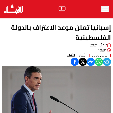
الرئيسية
إسبانيا تعلن موعد الاعتراف بالدولة
الأخبار
الفلسطينية
17 أيار 2024
آراء
19:31
عربي ودولي
الأنباء
الأنباء
فيديو
مواقف
وليد جنبلاط
الحزب
ابحث
ثقافة ومجتمع