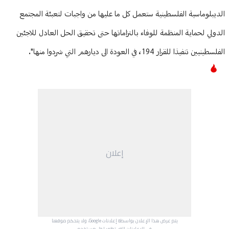
الديبلوماسية الفلسطينية ستعمل كل ما عليها من واجبات لتعبئة المجتمع
الدولي لحماية المنظمة للوفاء بالتزاماتها حتى تحقيق الحل العادل للاجئين
الفلسطينيين تنفيذا للقرار 194، في العودة الى ديارهم التي شردوا منها".
إعلان
يتم عرض هذا الإعلان بواسطة إعلانات Google، ولا يتحكم موقعنا
في الإعلانات التي تظهر لكل مستخدم.