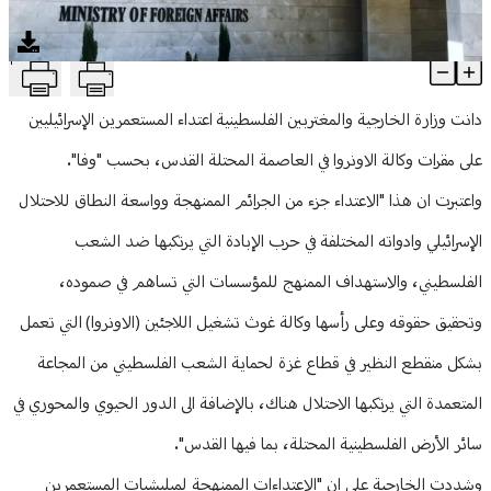
منوعات
T
"الخارجية الفلسطينية" تدين الاعتداء على مقرات الاونروا في القدس
Article Content
دانت وزارة الخارجية والمغتربين الفلسطينية اعتداء المستعمرين الإسرائيليين
على مقرات وكالة الاونروا في العاصمة المحتلة القدس، بحسب "وفا".
واعتبرت ان هذا "الاعتداء جزء من الجرائم الممنهجة وواسعة النطاق للاحتلال
الإسرائيلي وادواته المختلفة في حرب الإبادة التي يرتكبها ضد الشعب
الفلسطيني، والاستهداف الممنهج للمؤسسات التي تساهم في صموده،
وتحقيق حقوقه وعلى رأسها وكالة غوث تشغيل اللاجئين (الاونروا) التي تعمل
بشكل منقطع النظير في قطاع غزة لحماية الشعب الفلسطيني من المجاعة
المتعمدة التي يرتكبها الاحتلال هناك، بالإضافة الى الدور الحيوي والمحوري في
سائر الأرض الفلسطينية المحتلة، بما فيها القدس".
وشددت الخارجية على ان "الاعتداءات الممنهجة لميليشيات المستعمرين