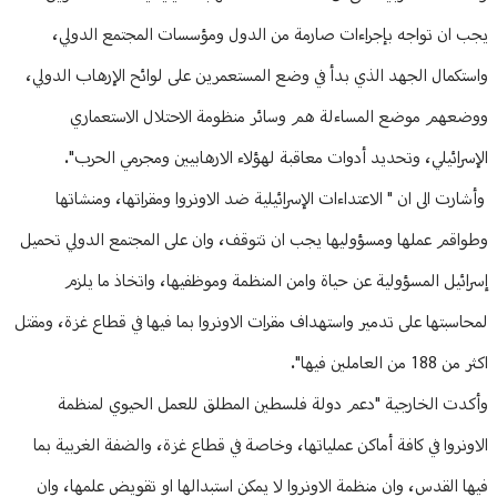
يجب ان تواجه بإجراءات صارمة من الدول ومؤسسات المجتمع الدولي،
واستكمال الجهد الذي بدأ في وضع المستعمرين على لوائح الإرهاب الدولي،
ووضعهم موضع المساءلة هم وسائر منظومة الاحتلال الاستعماري
الإسرائيلي، وتحديد أدوات معاقبة لهؤلاء الارهابيين ومجرمي الحرب".
وأشارت الى ان " الاعتداءات الإسرائيلية ضد الاونروا ومقراتها، ومنشاتها
وطواقم عملها ومسؤوليها يجب ان تتوقف، وان على المجتمع الدولي تحميل
إسرائيل المسؤولية عن حياة وامن المنظمة وموظفيها، واتخاذ ما يلزم
لمحاسبتها على تدمير واستهداف مقرات الاونروا بما فيها في قطاع غزة، ومقتل
اكثر من 188 من العاملين فيها".
وأكدت الخارجية "دعم دولة فلسطين المطلق للعمل الحيوي لمنظمة
الاونروا في كافة أماكن عملياتها، وخاصة في قطاع غزة، والضفة الغربية بما
فيها القدس، وان منظمة الاونروا لا يمكن استبدالها او تقويض علمها، وان