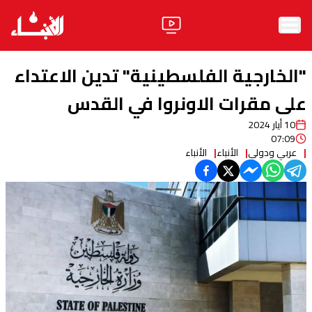
الرئيسية
"الخارجية الفلسطينية" تدين الاعتداء
الأخبار
على مقرات الاونروا في القدس
10 أيار 2024
آراء
07:09
عربي ودولي
الأنباء
الأنباء
فيديو
مواقف
وليد جنبلاط
الحزب
ابحث
ثقافة ومجتمع