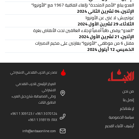
العدو يبلغ "الأمم المتحدة" بإلغاء اتفاقية 1967 مع "الأونروا"
الإثنين، 04 تشرين الثاني 2024
غوتيريش: لا غنى عن الأونروا
الثلاثاء، 29 تشرين الأول 2024
"العدو" يرفض طلباً أممياً لإجلاء العالقين تحت الأنقاض بغزة
الإثنين، 21 تشرين الأول 2024
مقتل 6 من موظفي "الأونروا" بغارتين على مخيم النصيرات
الخميس، 12 أيلول 2024
تصدر عن الحزب التقدمي الاشتراكي
المركز الرئيسي للحزب التقدمي
الاشتراكي
من نحن
وطى المصيطبة، شارع جبل العرب،
إتصل بنا
الطابق الثالث
لإعلاناتكم
+961 1 309123 / +961 3 070124
سياسة الخصوصية
+961 1 318119 :FAX
أرشيف الأنباء القديم
info@anbaaonline.com