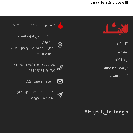
الأحد، 25 شباط 2024
تصدر عن الحزب التقدمي الاشتراكي
المركز الرئيسي للحزب التقدمي
الاشتراكي
من نحن
وطى المصيطبة، شارع جبل العرب،
إتصل بنا
الطابق الثالث
لإعلاناتكم
+961 1 309123 / +961 3 070124
سياسة الخصوصية
+961 1 318119 :FAX
أرشيف الأنباء القديم
info@anbaaonline.com
ص.ب: 11-2893 رياض الصلح
14-5287 المزرعة
موقعنا على الخريطة