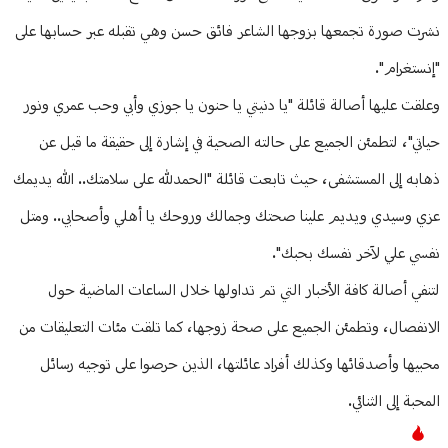
نشرت صورة تجمعها بزوجها الشاعر فائق حسن وهي تقبله عبر حسابها على
"إنستغرام".
وعلقت عليها أصالة قائلة "يا دنيتي يا حنون يا جوزي وأبي وحب عمري ونور
حياتي"، لتطمئن الجميع على حالته الصحية في إشارة إلى حقيقة ما قيل عن
ذهابه إلى المستشفى، حيث تابعت قائلة "الحمدلله على سلامتك.. الله يديمك
عزي وسيدي ويديم علينا صحتك وجمالك وروحك يا أهلي وأصحابي.. ومتل
نفسي علي لآخر نفسك بحبك".
لتنفي أصالة كافة الأخبار التي تم تداولها خلال الساعات الماضية حول
الانفصال، وتطمئن الجميع على صحة زوجها، كما تلقت مئات التعليقات من
محبيها وأصدقائها وكذلك أفراد عائلتها، الذين حرصوا على توجيه رسائل
المحبة إلى الثنائي.