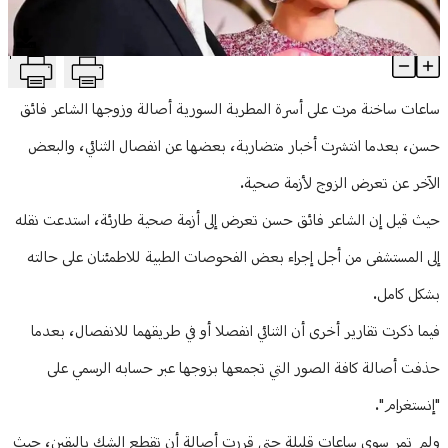
منوعات
T
شائعة أثارت بلبلة.. ما الذي جرى بين أصالة وزوجها؟
Article Content
ساعات ساخنة مرت على أسرة المطربة السورية أصالة وزوجها الشاعر فائق
حسن، بعدما انتشرت أخبار متضاربة، بعضها عن انفصال الثنائي، والبعض
الآخر عن تعرض الزوج لأزمة صحية.
حيث قيل إن الشاعر فائق حسن تعرض إلى أزمة صحية طارئة، استدعت نقله
إلى المستشفى من أجل إجراء بعض الفحوصات الطبية للاطمئنان على حالته
بشكل كامل.
فيما ذكرت تقارير أخرى أن الثنائي انفصلا أو في طريقهما للانفصال، بعدما
حذفت أصالة كافة الصور التي تجمعها بزوجها عبر حسابه الرسمي على
"إنستغرام".
ولم تمر سوى ساعات قليلة حتى قررت أصالة أن تقطع الشك باليقين، حيث