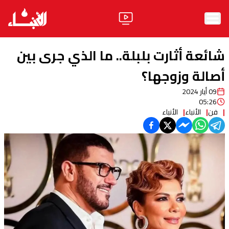
الرئيسية
شائعة أثارت بلبلة.. ما الذي جرى بين
الأخبار
أصالة وزوجها؟
09 أيار 2024
آراء
05:26
فن
الأنباء
الأنباء
فيديو
مواقف
وليد جنبلاط
الحزب
ابحث
ثقافة ومجتمع