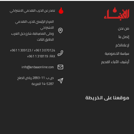
تصدر عن الحزب التقدمي الاشتراكي
المركز الرئيسي للحزب التقدمي
الاشتراكي
من نحن
وطى المصيطبة، شارع جبل العرب،
إتصل بنا
الطابق الثالث
لإعلاناتكم
+961 1 309123 / +961 3 070124
سياسة الخصوصية
+961 1 318119 :FAX
أرشيف الأنباء القديم
info@anbaaonline.com
ص.ب: 11-2893 رياض الصلح
14-5287 المزرعة
موقعنا على الخريطة