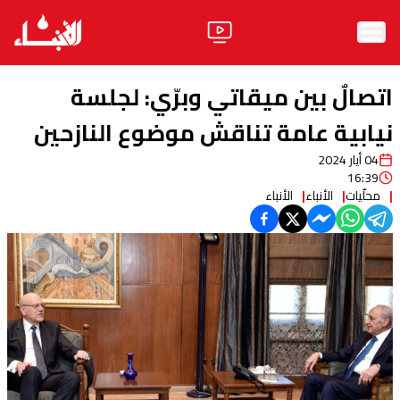
الرئيسية
اتصالٌ بين ميقاتي وبرّي: لجلسة
الأخبار
نيابية عامة تناقش موضوع النازحين
04 أيار 2024
آراء
16:39
محلّيات
الأنباء
الأنباء
فيديو
مواقف
وليد جنبلاط
الحزب
ابحث
ثقافة ومجتمع