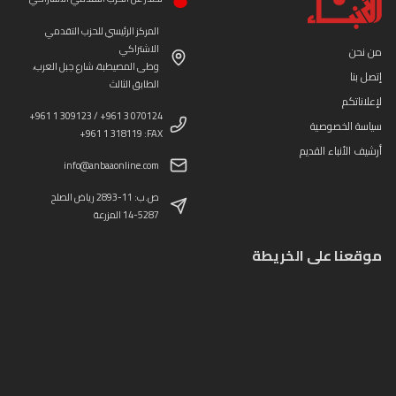
المركز الرئيسي للحزب التقدمي
الاشتراكي
من نحن
وطى المصيطبة، شارع جبل العرب،
إتصل بنا
الطابق الثالث
لإعلاناتكم
+961 1 309123 / +961 3 070124
سياسة الخصوصية
+961 1 318119 :FAX
أرشيف الأنباء القديم
info@anbaaonline.com
ص.ب: 11-2893 رياض الصلح
14-5287 المزرعة
موقعنا على الخريطة