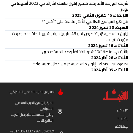
شرطة البورصة الأميركية تلاحق إيلون ماسك لشرائه في 2022 أسهما في
تويتر
الأربعاء، 15 كانون الثاني 2025
مَن هو السياسي العالمي الأكثر متابعة على "أكس"؟
السبت، 20 تموز 2024
إيلون ماسك يعتزم تخصيص نحو 45 مليون دولار شهريا للجنة دعم جديدة
مؤيدة لترامب
الثلاثاء، 16 تموز 2024
بالأرقام... منصة "X" تشهد انخفاضاً بعدد المستخدمين
الثلاثاء، 26 آذار 2024
بصورة تثير الضحك.. إيلون ماسك يسخر من عطل "فيسبوك"
الثلاثاء، 05 آذار 2024
تصدر عن الحزب التقدمي الاشتراكي
المركز الرئيسي للحزب التقدمي
الاشتراكي
من نحن
وطى المصيطبة، شارع جبل العرب،
إتصل بنا
الطابق الثالث
لإعلاناتكم
+961 1 309123 / +961 3 070124