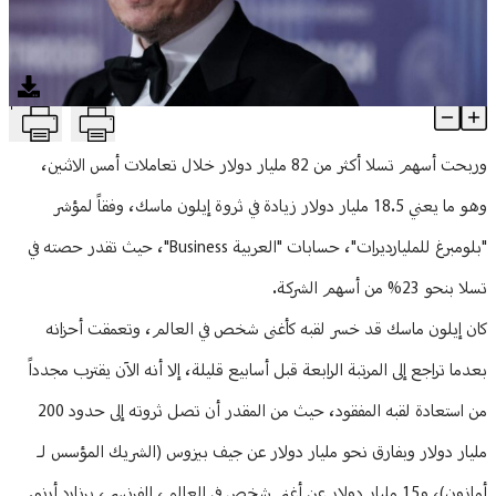
منوعات
T
ماسك يقترب من تجاوز بيزوس على سلم الثراء بعد إضافة 18.5 مليار دولار إلى ثروته
Article Content
وربحت أسهم تسلا أكثر من 82 مليار دولار خلال تعاملات أمس الاثنين،
وهو ما يعني 18.5 مليار دولار زيادة في ثروة إيلون ماسك، وفقاً لمؤشر
"بلومبرغ للمليارديرات"، حسابات "العربية Business"، حيث تقدر حصته في
تسلا بنحو 23% من أسهم الشركة.
كان إيلون ماسك قد خسر لقبه كأغنى شخص في العالم، وتعمقت أحزانه
بعدما تراجع إلى المرتبة الرابعة قبل أسابيع قليلة، إلا أنه الآن يقترب مجدداً
من استعادة لقبه المفقود، حيث من المقدر أن تصل ثروته إلى حدود 200
مليار دولار وبفارق نحو مليار دولار عن جيف بيزوس (الشريك المؤسس لـ
أمازون)، و15 مليار دولار عن أغنى شخص في العالم، الفرنسي، برنارد أرنو.