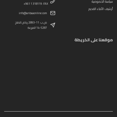
سياسة الخصوصية
+961 1 318119 :FAX
أرشيف الأنباء القديم
info@anbaaonline.com
ص.ب: 11-2893 رياض الصلح
14-5287 المزرعة
موقعنا على الخريطة