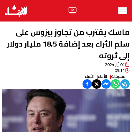
الرئيسية
ماسك يقترب من تجاوز بيزوس على
الأخبار
سلم الثراء بعد إضافة 18.5 مليار دولار
إلى ثروته
آراء
01 أيار 2024
فيديو
05:14
متفرقات
الأنباء
الأنباء
مواقف
وليد جنبلاط
الحزب
ابحث
ثقافة ومجتمع