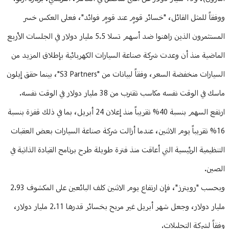
ووفقاً للمثل القائل، "خسائر قومٍ عند قومٍ فوائد"، فعلى العكس خسر
المستثمرون الذين راهنوا ضد أسهم تسلا 5.5 مليار دولار في الجلسات الأربع
الماضية منذ أن وعدت شركة صناعة السيارات الكهربائية بإطلاق المزيد من
السيارات منخفضة السعر، وفقاً لبيانات من "S3 Partners"، بينما حقق إيلون
ماسك في الوقت نفسه مكاسب تقترب من 38 مليار دولار في الوقت نفسه.
ارتفع السهم بنسبة 40% تقريباً منذ إعلان 24 أبريل، بما في ذلك قفزة بنسبة
16% تقريباً يوم الاثنين، عندما أزالت شركة صناعة السيارات بعض العقبات
التنظيمية الرئيسية التي أعاقت منذ فترة طويلة طرح برنامج القيادة الذاتية في
الصين.
وبحسب "رويترز"، فإن ارتفاع يوم الاثنين كلف البائعين على المكشوف 2.93
مليار دولار، وجعل شهر أبريل غير مربح بخسائر قدرها 2.11 مليار دولار،
وفقاً لشركة التحليلات.