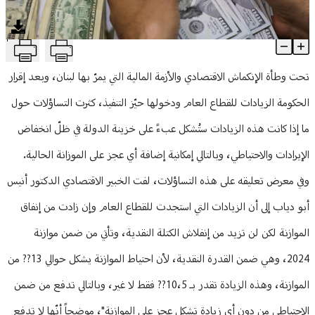
منوعات
T
القطاع العام المنتج مدخلٌ للحل... والسلسلة الجديدة؟
Article Content
تحت وطأة الإنكماش الاقتصادي والأزمة المالية التي يمرّ بها لبنان، وبعد إقرار
الحكومة الزيادات للقطاع العام ودخولها حيّز التنفيذ، كثرت التساؤلات حول
ما إذا كانت هذه الزيادات ستُشكل عبءً على خزينة الدولة في ظلّ انخفاض
الإيرادات والاحتياطي، وبالتالي إمكانية إضافة أي عجز على الموزانة الحالية.
وفي معرض تعليقه على هذه التساؤلات، لفت الخبير الاقتصادي الدكتور أنيس
أبو دياب إلى أن الزيادات التي استجدت للقطاع العام وإن زادت من إنفاق
الموازنة لكن لن تزيد من إنفلاش الكتلة النقدية، وتأتي من ضمن موازنة
2024، وهي ضمن القدرة النقدية، لأن احتياط الموازنة يشكل حوالي 13?? من
الموازنة، وهذه الزيادة تقدر بـ 10،5?? فقط لا غير، وبالتالي تدفع من ضمن
الاحتياطي من دون أي زيادة تشكل عجز على الموازنة"، موضحاً أنّها لا تدفع