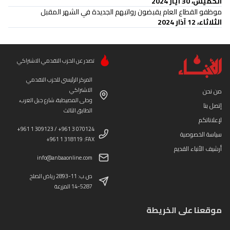
الخميس، 30 أيار 2024
موظفو القطاع العام يقبضون رواتبهم الجديدة في الشهر المقبل
الثلاثاء، 12 آذار 2024
تصدر عن الحزب التقدمي الاشتراكي
المركز الرئيسي للحزب التقدمي
الاشتراكي
من نحن
وطى المصيطبة، شارع جبل العرب،
إتصل بنا
الطابق الثالث
لإعلاناتكم
+961 1 309123 / +961 3 070124
سياسة الخصوصية
+961 1 318119 :FAX
أرشيف الأنباء القديم
info@anbaaonline.com
ص.ب: 11-2893 رياض الصلح
14-5287 المزرعة
موقعنا على الخريطة