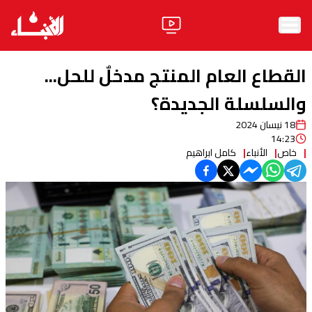
الرئيسية
القطاع العام المنتج مدخلٌ للحل...
الأخبار
والسلسلة الجديدة؟
18 نيسان 2024
آراء
14:23
خاص
الأنباء
كامل ابراهيم
فيديو
مواقف
وليد جنبلاط
الحزب
ابحث
ثقافة ومجتمع