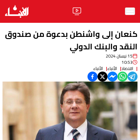
الرئيسية
كنعان إلى واشنطن بدعوة من صندوق
الأخبار
النقد والبنك الدولي
15 نيسان 2024
آراء
10:53
اقتصاد
الأنباء
الأنباء
فيديو
مواقف
وليد جنبلاط
الحزب
ابحث
ثقافة ومجتمع