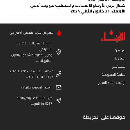
كنعان عرض للأوضاع الاقتصادية والاجتماعية مع وفد أممي
الأربعاء، 31 كانون الثاني 2024
تصدر عن الحزب التقدمي الاشتراكي
المركز الرئيسي للحزب التقدمي
الاشتراكي
من نحن
وطى المصيطبة، شارع جبل العرب،
إتصل بنا
الطابق الثالث
لإعلاناتكم
+961 1 309123 / +961 3 070124
سياسة الخصوصية
+961 1 318119 :FAX
أرشيف الأنباء القديم
info@anbaaonline.com
ص.ب: 11-2893 رياض الصلح
14-5287 المزرعة
موقعنا على الخريطة