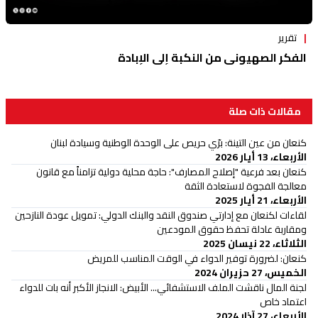
تقرير
الفكر الصهيوني من النكبة إلى الإبادة
مقالات ذات صلة
كنعان من عين التينة: برّي حريص على الوحدة الوطنية وسيادة لبنان
الأربعاء، 13 أيار 2026
كنعان بعد فرعية "إصلاح المصارف": حاجة محلية دولية تزامناً مع قانون
معالجة الفجوة لاستعادة الثقة
الأربعاء، 21 أيار 2025
لقاءات لكنعان مع إدارتي صندوق النقد والبنك الدولي: تمويل عودة النازحين
ومقاربة عادلة تحفظ حقوق المودعين
الثلاثاء، 22 نيسان 2025
كنعان: لضرورة توفير الدواء في الوقت المناسب للمريض
الخميس، 27 حزيران 2024
لجنة المال ناقشت الملف الاستشفائي... الأبيض: الانجاز الأكبر أنه بات للدواء
اعتماد خاص
الأربعاء، 27 آذار 2024