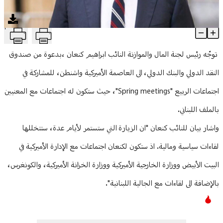
منوعات
T
كنعان إلى واشنطن بدعوة من صندوق النقد والبنك الدولي
Article Content
توجّه رئيس لجنة المال والموازنة النائب ابراهيم كنعان ،بدعوة من صندوق
النقد الدولي والبنك الدولي، الى العاصمة الأميركية واشنطن، للمشاركة في
اجتماعات الربيع "Spring meetings"، حيث ستكون له اجتماعات مع المعنيين
بالملف اللبناني.
واشار بيان للنائب كنعان "ان الزيارة التي ستستمر لأيام عدة، ستتخللها
لقاءات سياسية ومالية. اذ ستكون لكنعان اجتماعات مع الإدارة الأميركية في
البيت الأبيض ووزارة الخارجية الأميركية ووزارة الخزانة الأميركية، والكونغرس،
بالإضافة الى لقاءات مع الجالية اللبنانية".