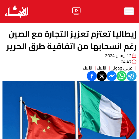
الرئيسية
إيطاليا تعتزم تعزيز التجارة مع الصين
الأخبار
رغم انسحابها من اتفاقية طرق الحرير
12 نيسان 2024
آراء
04:47
عربي ودولي
الأنباء
الأنباء
فيديو
مواقف
وليد جنبلاط
الحزب
ابحث
ثقافة ومجتمع