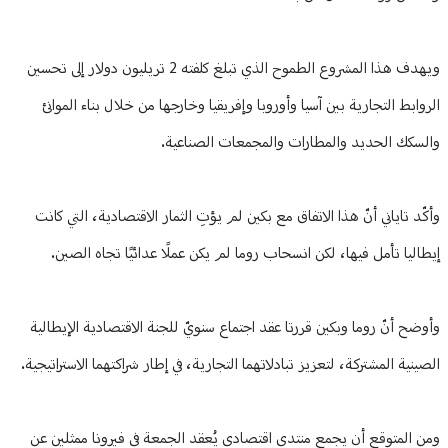
ويهدف هذا المشروع الطموح الذي تبلغ كلفته 2 تريليون دولار إلى تحسين
الروابط التجارية بين آسيا وأوروبا وإفريقيا وخارجها من خلال بناء الموانئ
والسكك الحديد والمطارات والمجمعات الصناعية.
وأكّد تاياني أنّ هذا الاتفاق مع بكين لم يؤتِ الثمار الاقتصادية، التي كانت
إيطاليا تأمل فيها، لكن انسحاب روما لم يكن عملًا عدائيًا تجاه الصين.
وأوضح أنّ روما وبكين قررتا عقد اجتماع سنويّ للجنة الاقتصادية الإيطالية
الصينية المشتركة، لتعزيز تبادلاتهما التجارية، في إطار شراكتهما الاستراتيجية.
ومن المتوقع أن يجمع منتدى اقتصادي يُعقد الجمعة في فيرونا ممثلين عن