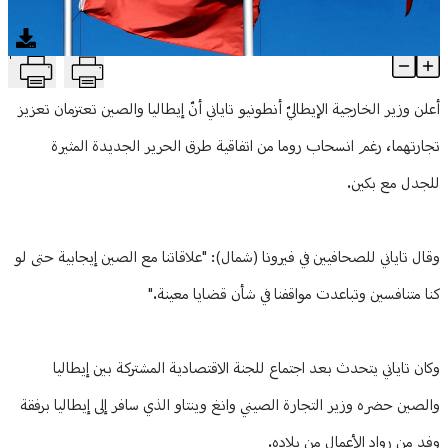
منوعات
T
إيطاليا تعتزم تعزيز التجارة مع الصين رغم انسحابها من اتفاقية طرق الح
Article Content
أعلن وزير الخارجية الإيطاليّ أنطونيو تاياني أنّ إيطاليا والصين تعتزمان تعزيز
تجارتهما، رغم انسحاب روما من اتفاقية طرق الحرير الجديدة المثيرة
للجدل مع بكين.
وقال تاياني للصحافيين في فيرونا (شمال): "علاقاتنا مع الصين إيجابية حتى لو
كنا متنافسين وتباعدت مواقفنا في شأن قضايا معينة."
وكان تاياني يتحدث بعد اجتماع للجنة الاقتصادية المشتركة بين إيطاليا
والصين حضره وزير التجارة الصيني وانغ وينتاو الذي سافر إلى إيطاليا برفقة
وفد من رواد الأعمال من بلاده.