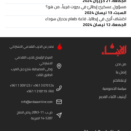
الجمعة، 21 حزيران 2024
مسؤول عسكريّ إيطاليّ في بيروت قريباً.. من هو؟
السبت، 13 نيسان 2024
اكتشاف أثري في إيطاليا.. قاعة طعام بجدران سوداء
الجمعة، 12 نيسان 2024
تصدر عن الحزب التقدمي الاشتراكي
المركز الرئيسي للحزب التقدمي
الاشتراكي
من نحن
وطى المصيطبة، شارع جبل العرب،
إتصل بنا
الطابق الثالث
لإعلاناتكم
+961 1 309123 / +961 3 070124
سياسة الخصوصية
+961 1 318119 :FAX
أرشيف الأنباء القديم
info@anbaaonline.com
ص.ب: 11-2893 رياض الصلح
14-5287 المزرعة