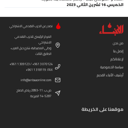
الخميس، 16 تشرين الثاني 2023
تصدر عن الحزب التقدمي الاشتراكي
المركز الرئيسي للحزب التقدمي
الاشتراكي
من نحن
وطى المصيطبة، شارع جبل العرب،
إتصل بنا
الطابق الثالث
لإعلاناتكم
+961 1 309123 / +961 3 070124
سياسة الخصوصية
+961 1 318119 :FAX
أرشيف الأنباء القديم
info@anbaaonline.com
ص.ب: 11-2893 رياض الصلح
14-5287 المزرعة
موقعنا على الخريطة