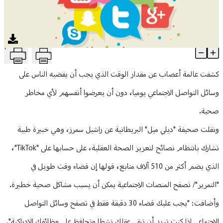
منوعات
T
الوقت الطويل يسبّب مشكلات خطيرة... ما هي المدّة الأفضل لتصفّح 
Article Content
كشفت عالمة أعصاب عن مقدار الوقت الذي يجب أن يقضيه الناس على
وسائل التواصل الاجتماعي يوميا، دون أن يعرضوا أنفسهم لأي مخاطر
صحية.
ونقلت صحيفة "ديلي ميل" البريطانية عن راشيل سمرز، وهي خبيرة طبية
تشارك بانتظام نصائح لتعزيز الصحة العقلية، على حسابها على "TikTok"،
الذي يضم أكثر من 510 آلاف متابع، قولها إن قضاء وقت طويل في
"التمرير"/ تصفح المنصات الاجتماعية يمكن أن يسبب مشاكل صحية خطيرة.
وأضافت: "يجب عليك قضاء 30 دقيقة فقط في تصفح وسائل التواصل
الاجتماعي إذا كنت تريد أن تبقي عقلك نشطا وتحافظ على وظائفك الإدراكية".