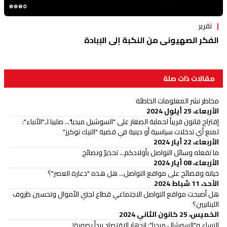
تقرير
الفكر الصهيوني من النكبة إلى الإبادة
مقالات ذات صلة
مخاطر نشر المعلومات الخاطئة
الأربعاء، 25 أيلول 2024
إقتراح قانون قريباً لحماية الصغار على "السوشيل ميديا"... صليبا لـ"الأنباء":
لمنع أي تدخلات سياسية أو دينية في قضية "التيك توكرز"
الأربعاء، 22 أيار 2024
ما تفعله وسائل التواصل بأولادكم... تحذيرٌ ونصائح
الأربعاء، 08 أيار 2024
خيانة وفضائح على مواقع التواصل... هل هذه "دعارة العصر"؟
الأحد، 11 شباط 2024
هل أصبحت مواقع التواصل الاجتماعي قطاع لجني الأموال وتحسين ظروف
اللبنانيين؟
الخميس، 25 كانون الثاني 2024
النساء و"السوشال ميديا": ازدهار الاقتصاد يبدأ بصورة!