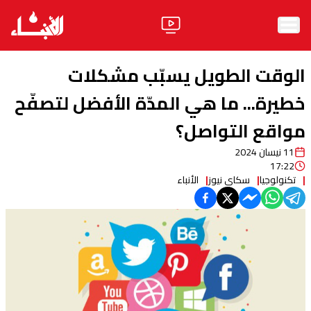
الرئيسية
الوقت الطويل يسبّب مشكلات
الأخبار
خطيرة... ما هي المدّة الأفضل لتصفّح
مواقع التواصل؟
آراء
11 نيسان 2024
فيديو
17:22
تكنولوجيا
سكاي نيوز
الأنباء
مواقف
وليد جنبلاط
الحزب
ابحث
ثقافة ومجتمع