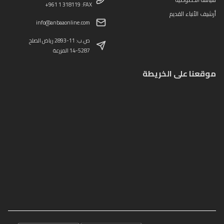
+961 1 318119 :FAX
أرشيف الأنباء القديم
info@anbaaonline.com
ص.ب: 11-2893 رياض الصلح
14-5287 المزرعة
موقعنا على الخريطة