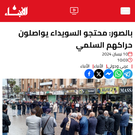
الرئيسية
بالصور: محتجو السويداء يواصلون
الأخبار
حراكهم السلمي
10 نيسان 2024
آراء
10:03
عربي ودولي
الأنباء
الأنباء
فيديو
مواقف
وليد جنبلاط
الحزب
ابحث
ثقافة ومجتمع