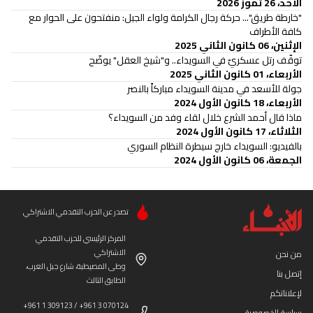
الأحد، 26 تموز 2026
"خارطة طريق"... حركة رجال الكرامة ولواء الجبل: منفتحون على الحوار مع
كافة الأطراف
الإثنين، 06 كانون الثاني 2025
توقّف رتل عسكريّ في السويداء.. و"شيخ العقل" يوضّح
الأربعاء، 01 كانون الثاني 2025
جولة للأسعد في مدينة السويداء مباركاً بالنصر
الأربعاء، 18 كانون الأول 2024
ماذا قال أحمد الشرع خلال لقاء وفد من السويداء؟
الثلاثاء، 17 كانون الأول 2024
بالفيديو: السويداء خارج سيطرة النظام السوري
الجمعة، 06 كانون الأول 2024
تصدر عن الحزب التقدمي الاشتراكي
المركز الرئيسي للحزب التقدمي
الاشتراكي
من نحن
وطى المصيطبة، شارع جبل العرب،
إتصل بنا
الطابق الثالث
لإعلاناتكم
+961 1 309123 / +961 3 070124
سياسة الخصوصية