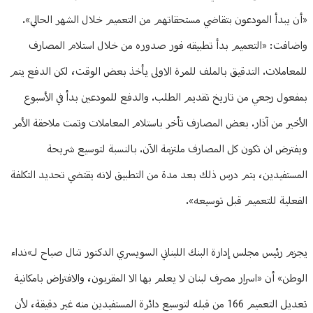
«أن يبدأ المودعون بتقاضي مستحقاتهم من التعميم خلال الشهر الحالي».
واضافت: «التعميم بدأ تطبيقه فور صدوره من خلال استلام المصارف
للمعاملات. التدقيق بالملف للمرة الاولى يأخذ بعض الوقت، لكن الدفع يتم
بمفعول رجعي من تاريخ تقديم الطلب. والدفع للمودعين بدأ في الأسبوع
الأخير من آذار. بعض المصارف تأخر باستلام المعاملات وتمت ملاحقة الأمر
ويفترض ان تكون كل المصارف ملتزمة الآن. بالنسبة لتوسيع شريحة
المستفيدين، يتم درس ذلك بعد مدة من التطبيق لانه يقتضي تحديد التكلفة
الفعلية للتعميم قبل توسيعه».
يجزم رئيس مجلس إدارة البنك اللبناني السويسري الدكتور تنال صباح لـ»نداء
الوطن» أن «اسرار مصرف لبنان لا يعلم بها الا المقربون، والافتراض بامكانية
تعديل التعميم 166 من قبله لتوسيع دائرة المستفيدين منه غير دقيقة، لأن