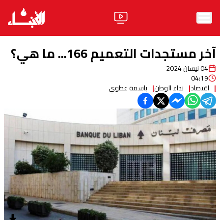
الرئيسية
آخر مستجدات التعميم 166... ما هي؟
الأخبار
04 نيسان 2024
04:19
آراء
اقتصاد
نداء الوطن
باسمة عطوي
فيديو
مواقف
وليد جنبلاط
الحزب
ابحث
ثقافة ومجتمع