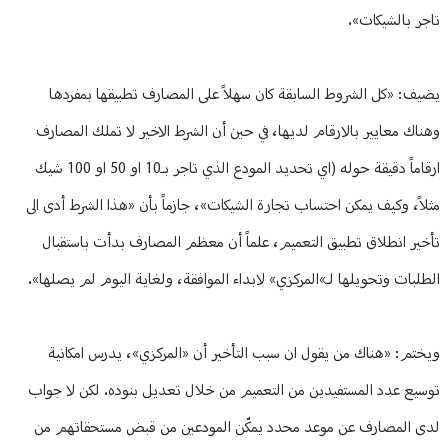
تاجر بالشيكات».
يضيف: «كل الشروط السابقة كان سهلاً على المصارف تطبيقها بمفردها
وهناك معايير بالارقام لديها، في حين أن الشرط الاخير لا تملك المصارف
ارقاماً دقيقة حوله (اي تحديد المودع الذي تاجر بـ10 او 50 او 100 شيك
مثلاً، وكيف يمكن احتساب تجارة الشيكات»، جازماً بأن «هذا الشرط أدى الى
تأخير انطلاق تطبيق التعميم، علماً أن معظم المصارف بدأت باستقبال
الطلبات وتحويلها لـ»المركزي» لابداء الموافقة، ولغاية اليوم لم يصلها».
ويختم: «هناك من يقول ان سبب التأخير أن «المركزي»، يدرس امكانية
توسيع عدد المستفيدين من التعميم من خلال تعديل بنوده. لكن لا جواب
لدى المصارف عن موعد محدد يمكّن المودعين من قبض مستحقاتهم من