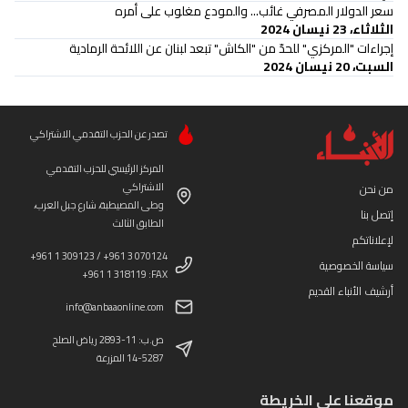
سعر الدولار المصرفي غائب... والمودع مغلوب على أمره
الثلاثاء، 23 نيسان 2024
إجراءات "المركزي" للحدّ من "الكاش" تبعد لبنان عن اللائحة الرمادية
السبت، 20 نيسان 2024
تصدر عن الحزب التقدمي الاشتراكي
المركز الرئيسي للحزب التقدمي
الاشتراكي
من نحن
وطى المصيطبة، شارع جبل العرب،
إتصل بنا
الطابق الثالث
لإعلاناتكم
+961 1 309123 / +961 3 070124
سياسة الخصوصية
+961 1 318119 :FAX
أرشيف الأنباء القديم
info@anbaaonline.com
ص.ب: 11-2893 رياض الصلح
14-5287 المزرعة
موقعنا على الخريطة