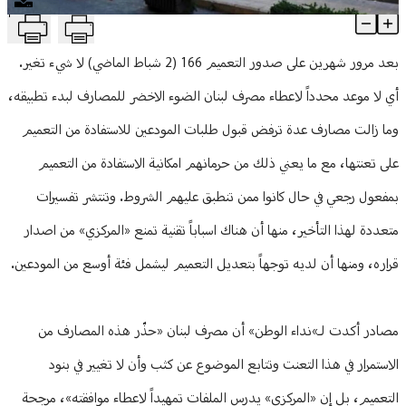
T
آخر مستجدات التعميم 166... ما هي؟
منوعات
Article Content
بعد مرور شهرين على صدور التعميم 166 (2 شباط الماضي) لا شيء تغير.
أي لا موعد محدداً لاعطاء مصرف لبنان الضوء الاخضر للمصارف لبدء تطبيقه،
وما زالت مصارف عدة ترفض قبول طلبات المودعين للاستفادة من التعميم
على تعنتها، مع ما يعني ذلك من حرمانهم امكانية الاستفادة من التعميم
بمفعول رجعي في حال كانوا ممن تنطبق عليهم الشروط. وتنتشر تفسيرات
متعددة لهذا التأخير، منها أن هناك اسباباً تقنية تمنع «المركزي» من اصدار
قراره، ومنها أن لديه توجهاً بتعديل التعميم ليشمل فئة أوسع من المودعين.
مصادر أكدت لـ»نداء الوطن» أن مصرف لبنان «حذّر هذه المصارف من
الاستمرار في هذا التعنت وتتابع الموضوع عن كثب وأن لا تغيير في بنود
التعميم، بل إن «المركزي» يدرس الملفات تمهيداً لاعطاء موافقته»، مرجحة