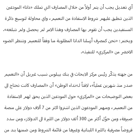
أي تعديل يجب أن يتم أولاً من خلال المصارف التي تملك «داتا» المودعين
الذين تنطبق عليهم شروط الاستفادة من التعميم، واي محاولة لتوسيع دائرة
المستفيدين يجب أن تقوم بها المصارف وهذا الامر لم يحصل ولم نتبلغه».
ويختم: «نحن كمصرف أرسلنا الداتا المطلوبة منا وفقاً للتعميم وننتظر الضوء
الاخضر من «المركزي» للتنفيذ».
من جهته يذكّر رئيس مركز الابحاث في بنك بيبلوس نسيب غبريل أن «التعميم
صدر منذ شهرين عملياً»، لافتاً لـ»نداء الوطن» أن «المصارف كانت تحتاج الى
بعض التوضيحات من «المركزي» حول المودعين الذين يحق لهم الاستفادة
من التعميم، ومنهم المودعون الذين اشتروا اكثر من 7 آلاف دولار على منصة
صيرفة، ومن حوّل أكثر من 300 ألف دولار من الليرة الى الدولار، ومن سدد
قروضاً مصرفية بالليرة اللبنانية وغيرها من قائمة الشروط ومن ضمنها بند من