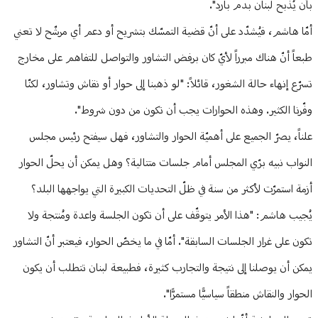
بأن يُذبح لبنان بدم بارد".
أمّا هاشم، فيُشدّد على أنّ قضية التمسّك بتشريح أو دعم أي مرشّح لا تعني
طبعاً أنّ هناك مبرراً لأيّ كان برفض التشاور والتواصل للتفاهم على مخارج
تسرّع إنهاء حالة الشغور، قائلاً: "لو ذهبنا إلى حوار أو نقاش وتشاور، لكنّا
وفّرنا الكثير. وهذه الحوارات يجب أن تكون من دون شروط".
علناً، يصرّ الجميع على أهميّة الحوار والتشاور، فهل سيفتح رئيس مجلس
النواب نبيه برّي المجلس أمام جلسات متتالية؟ وهل يمكن أن يحلّ الحوار
أزمة استمرّت لأكثر من سنة في ظلّ التحديات الكبيرة التي يواجهها البلد؟
يُجيب هاشم: "هذا الأمر يتوقّف على أن تكون الجلسة واعدة ومُنتجة ولا
تكون على غرار الجلسات السابقة". أمّا في ما يخصّ الحوار، فيعتبر أنّ التشاور
يمكن أن يوصلنا إلى نتيجة والتجارب كثيرة، فطبيعة لبنان تتطلب أن يكون
الحوار والنقاش منطقاً سياسيًّا مستمرًّا".