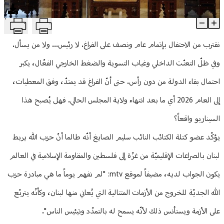
منوعات
T
لا رئيس قبل 2026؟
Article Content
نقترب من الاحتفال بإتمام عام ونصف على الفراغ. لا رئيس... ولا من يسأل.
وفي ظلّ التعنّت الداخلي وغياب التسوية والضغط الخارجي الفعّال، يكبر
احتمال بقاء الدولة من دون رأس. حتى أنّ الفراغ قد يمتدّ، وفق المعطيات،
إلى العام 2026 أي ما بعد انتهاء ولاية المجلس الحالي. فهل يُصبح هذا
السيناريو واقعاً؟
يؤكّد عضو كتلة الكتائب النائب سليم الصايغ أنّه طالما أنّ حزب الله يربط
لبنان بالصراعات الإقليميّة من غزّة إلى فلسطين والمقاومة الإسلامية في العالم
يكون الجواب لديه، مضيفاً لموقع mtv: "لم نفهم يوماً ما هي مبادرة حزب
الله الجديّة للخروج من الأزمات المتتالية التي يُعاني منها لبنان، وكأنّه يتربّع
على الأزمة ويستأنس ذلك لأنّه يسمح له بالتمدّد وتيئيس الناس".