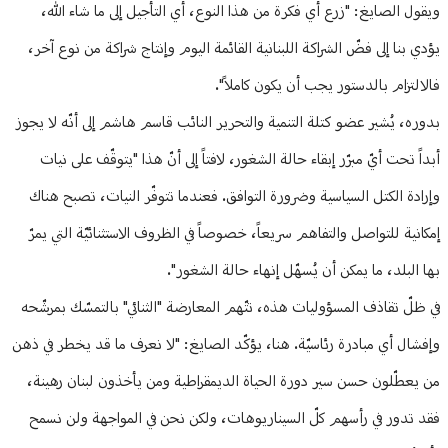
ويقول الصايغ: "زرع أي فكرة من هذا النوع، أي التأجيل إلى ما شاء الله،
يؤدي بنا إلى فضّ الشراكة اللبنانية القائمة اليوم وإنتاج شراكة من نوع آخر،
فالالتزام بالدستور يجب أن يكون كاملاً".
بدوره، يُشير عضو كتلة التنمية والتحرير النائب قاسم هاشم إلى أنّه لا يجوز
أبداً تحت أيّ مبرّر إبقاء حالة الشغور، لافتاً إلى أنّ هذا "يتوقّف على نيات
وإرادة الكتل السياسية وضرورة التوافق. فعندما تتوفّر النيات، تصبح هناك
إمكانية للتواصل والتفاهم سريعاً، خصوصاً في الظروف الاستثنائيّة التي يمرّ
بها البلد، ما يمكن أن يُسهّل إنهاء حالة الشغور".
في ظلّ تقاذف المسؤوليات هذه، تتّهم المعارضة "الثنائي" بالتمسّك بمرشّحه
وإفشال أي مبادرة رئاسيّة. هنا، يؤكّد الصايغ: "لا نعرف ما قد يخطر في ذهن
من يعطّلون حسن سير دورة الحياة الديمقراطية ومن يأخذون لبنان رهينة،
فقد تدور في رأسهم كلّ السيناريوهات، ولكن نحن في المواجهة ولن نسمح