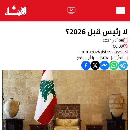
الرئيسية
لا رئيس قبل 2026؟
الأخبار
09 آذار 2024
06:09
آراء
آخر تحديث:
09 آذار 2024
06:10
محلّيات
MTV
لارا أبي رافع
فيديو
مواقف
وليد جنبلاط
الحزب
ابحث
ثقافة ومجتمع