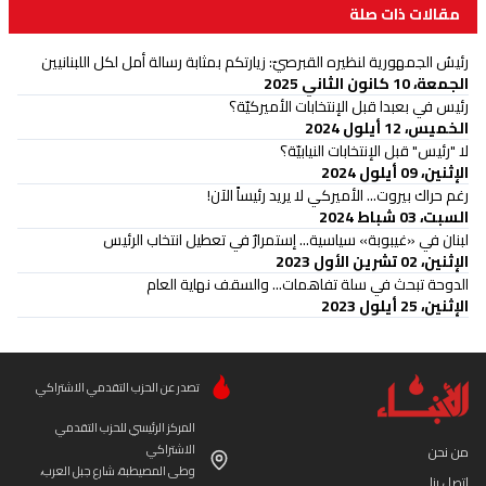
مقالات ذات صلة
رئيسُ الجمهورية لنظيره القبرصيّ: زيارتكم بمثابة رسالة أمل لكل اللبنانيين
الجمعة، 10 كانون الثاني 2025
رئيس في بعبدا قبل الإنتخابات الأميركيّة؟
الخميس، 12 أيلول 2024
لا "رئيس" قبل الإنتخابات النيابيّة؟
الإثنين، 09 أيلول 2024
رغم حراك بيروت... الأميركي لا يريد رئيساً الآن!
السبت، 03 شباط 2024
لبنان في «غيبوبة» سياسية... إستمرارٌ في تعطيل انتخاب الرئيس
الإثنين، 02 تشرين الأول 2023
الدوحة تبحث في سلة تفاهمات... والسقف نهاية العام
الإثنين، 25 أيلول 2023
تصدر عن الحزب التقدمي الاشتراكي
المركز الرئيسي للحزب التقدمي
الاشتراكي
من نحن
وطى المصيطبة، شارع جبل العرب،
إتصل بنا