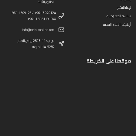
الطابق الثالث
لإعلاناتكم
+961 1 309123 / +961 3 070124
سياسة الخصوصية
+961 1 318119 :FAX
أرشيف الأنباء القديم
info@anbaaonline.com
ص.ب: 11-2893 رياض الصلح
14-5287 المزرعة
موقعنا على الخريطة