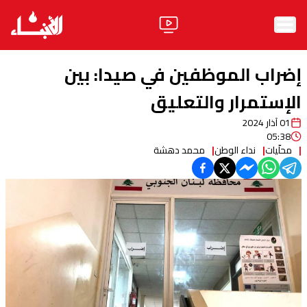
الرئيسية
إضراب الموظفين في صيدا: بين
الأخبار
الإستمرار والتعليق
01 آذار 2024
آراء
05:38
محلّيات
نداء الوطن
محمد دهشة
فيديو
مواقف
وليد جنبلاط
الحزب
ابحث
ثقافة ومجتمع