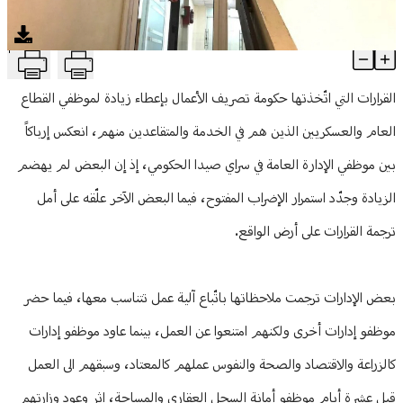
منوعات
T
إضراب الموظفين في صيدا: بين الإستمرار والتعليق
Article Content
القرارات التي اتّخذتها حكومة تصريف الأعمال بإعطاء زيادة لموظفي القطاع
العام والعسكريين الذين هم في الخدمة والمتقاعدين منهم، انعكس إرباكاً
بين موظفي الإدارة العامة في سراي صيدا الحكومي، إذ إن البعض لم يهضم
الزيادة وجدّد استمرار الإضراب المفتوح، فيما البعض الآخر علّقه على أمل
ترجمة القرارات على أرض الواقع.
بعض الإدارات ترجمت ملاحظاتها باتّباع آلية عمل تتناسب معها، فيما حضر
موظفو إدارات أخرى ولكنهم امتنعوا عن العمل، بينما عاود موظفو إدارات
كالزراعة والاقتصاد والصحة والنفوس عملهم كالمعتاد، وسبقهم الى العمل
قبل عشرة أيام موظفو أمانة السجل العقاري والمساحة، إثر وعود وزارتهم