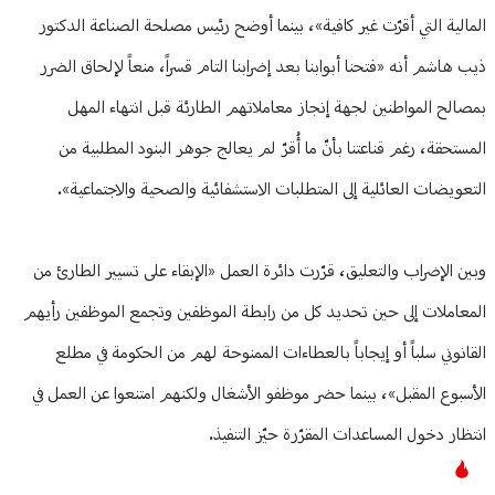
المالية التي أقرّت غير كافية»، بينما أوضح رئيس مصلحة الصناعة الدكتور
ذيب هاشم أنه «فتحنا أبوابنا بعد إضرابنا التام قسراً، منعاً لإلحاق الضرر
بمصالح المواطنين لجهة إنجاز معاملاتهم الطارئة قبل انتهاء المهل
المستحقة، رغم قناعتنا بأنّ ما أُقرّ لم يعالج جوهر البنود المطلبية من
التعويضات العائلية إلى المتطلبات الاستشفائية والصحية والاجتماعية».
وبين الإضراب والتعليق، قرّرت دائرة العمل «الإبقاء على تسيير الطارئ من
المعاملات إلى حين تحديد كل من رابطة الموظفين وتجمع الموظفين رأيهم
القانوني سلباً أو إيجاباً بالعطاءات الممنوحة لهم من الحكومة في مطلع
الأسبوع المقبل»، بينما حضر موظفو الأشغال ولكنهم امتنعوا عن العمل في
انتظار دخول المساعدات المقرّرة حيّز التنفيذ.