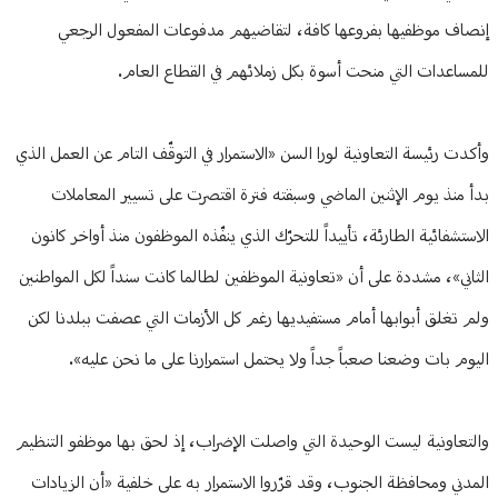
إنصاف موظفيها بفروعها كافة، لتقاضيهم مدفوعات المفعول الرجعي
للمساعدات التي منحت أسوة بكل زملائهم في القطاع العام.
وأكدت رئيسة التعاونية لورا السن «الاستمرار في التوقّف التام عن العمل الذي
بدأ منذ يوم الإثنين الماضي وسبقته فترة اقتصرت على تسيير المعاملات
الاستشفائية الطارئة، تأييداً للتحرّك الذي ينفّذه الموظفون منذ أواخر كانون
الثاني»، مشددة على أن «تعاونية الموظفين لطالما كانت سنداً لكل المواطنين
ولم تغلق أبوابها أمام مستفيديها رغم كل الأزمات التي عصفت ببلدنا لكن
اليوم بات وضعنا صعباً جداً ولا يحتمل استمرارنا على ما نحن عليه».
والتعاونية ليست الوحيدة التي واصلت الإضراب، إذ لحق بها موظفو التنظيم
المدني ومحافظة الجنوب، وقد قرّروا الاستمرار به على خلفية «أن الزيادات