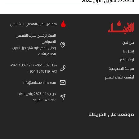
الأحد، 27 تشرين الأول 2024
تصدر عن الحزب التقدمي الاشتراكي
المركز الرئيسي للحزب التقدمي
الاشتراكي
من نحن
وطى المصيطبة، شارع جبل العرب،
إتصل بنا
الطابق الثالث
لإعلاناتكم
+961 1 309123 / +961 3 070124
سياسة الخصوصية
+961 1 318119 :FAX
أرشيف الأنباء القديم
info@anbaaonline.com
ص.ب: 11-2893 رياض الصلح
14-5287 المزرعة
موقعنا على الخريطة