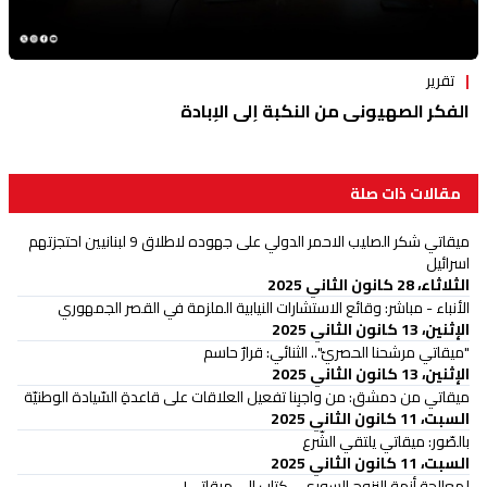
تقرير
الفكر الصهيوني من النكبة إلى الإبادة
مقالات ذات صلة
ميقاتي شكر الصليب الاحمر الدولي على جهوده لاطلاق 9 لبنانيين احتجزتهم
اسرائيل
الثلاثاء، 28 كانون الثاني 2025
الأنباء - مباشر: وقائع الاستشارات النيابية الملزمة في القصر الجمهوري
الإثنين، 13 كانون الثاني 2025
"ميقاتي مرشحنا الحصريّ".. الثنائي: قرارٌ حاسم
الإثنين، 13 كانون الثاني 2025
ميقاتي من دمشق: من واجبِنا تفعيل العلاقات على قاعدةِ السّيادة الوطنيّة
السبت، 11 كانون الثاني 2025
بالصّور: ميقاتي يلتقي الشّرع
السبت، 11 كانون الثاني 2025
لمعالجة أزمة النزوح السوري... كتاب إلى ميقاتي!