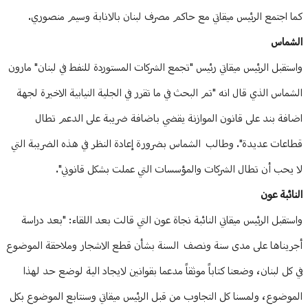
كما اجتمع الرئيس ميقاتي مع حاكم مصرف لبنان بالانابة وسيم منصوري.
الشماس
واستقبل الرئيس ميقاتي رئيس "تجمع الشركات المستوردة للنفط في لبنان" مارون
الشماس الذي قال انه "تم البحث في ما تقرر في الجلية النيابية الاخيرة لجهة
اضافة بند على قانون الموازنة يقضي باضافة ضريبة على الدعم تطال
قطاعات عديدة". وطالب الشماس بضرورة إعادة النظر في هذه الضريبة التي
لا يحب أن تطال الشركات والمؤسسات التي عملت بشكل قانوني".
النائبة عون
واستقبل الرئيس ميقاتي النائبة نجاة عون التي قالت بعد اللقاء: "بعد دراسة
أجريناها على مدى سنة ونصف السنة بشأن قطع الاشجار وملاحقة الموضوع
في كل لبنان، وضعنا كتاباً موثقاً مدعما بقوانين لايجاد الية لوضع حد لهذا
الموضوع، ولمسنا كل التجاوب من قبل الرئيس ميقاتي وسنتابع الموضوع بكل