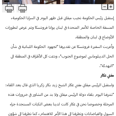
T
سلسلة لقاءات لميقاتي في السراي
منوعات
Article Content
إستقبل رئيس الحكومة نجيب ميقاتي قبل ظهر اليوم في السرايا الحكومية،
المنسقة الخاصة للأمم المتحدة في لبنان يوانا فرونتسكا وتم عرض لتطورات
الأوضاع في لبنان والمنطقة.
وأعربت السفيرة فرونتسكا عن تقديرها "لجهود الحكومة اللبنانية في شأن
الحل الديبلوماسي لموضوع الجنوب"، ودعت كل الأطراف في المنطقة الى
"التهدئة".
مفتي عكار
واستقبل الرئيس ميقاتي مفتي عكار الشيخ زيد بكار زكريا الذي قال بعد اللقاء:
"تشرفنا اليوم بلقاء دولة الرئيس ميقاتي ولا بد من التشاور في ضرورات هذه
المرحلة وخصوصا نحن في عكار كانت لدينا بعض النكبات المستجدة جراء
السيول والفياضانات وتطرقنا الى هذا الأمر للاهتمام، كما تطرقنا الى شؤون