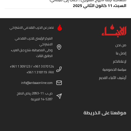
السبت، 11 كانون الثاني 2025
تصدر عن الحزب التقدمي الاشتراكي
المركز الرئيسي للحزب التقدمي
الاشتراكي
من نحن
وطى المصيطبة، شارع جبل العرب،
إتصل بنا
الطابق الثالث
لإعلاناتكم
+961 1 309123 / +961 3 070124
سياسة الخصوصية
+961 1 318119 :FAX
أرشيف الأنباء القديم
info@anbaaonline.com
ص.ب: 11-2893 رياض الصلح
14-5287 المزرعة
موقعنا على الخريطة