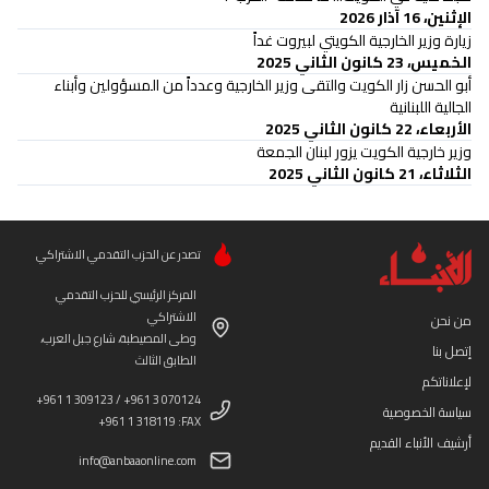
الإثنين، 16 آذار 2026
زيارة وزير الخارجية الكويتي لبيروت غداً
الخميس، 23 كانون الثاني 2025
أبو الحسن زار الكويت والتقى وزير الخارجية وعدداً من المسؤولين وأبناء
الجالية اللبنانية
الأربعاء، 22 كانون الثاني 2025
وزير خارجية الكويت يزور لبنان الجمعة
الثلاثاء، 21 كانون الثاني 2025
تصدر عن الحزب التقدمي الاشتراكي
المركز الرئيسي للحزب التقدمي
الاشتراكي
من نحن
وطى المصيطبة، شارع جبل العرب،
إتصل بنا
الطابق الثالث
لإعلاناتكم
+961 1 309123 / +961 3 070124
سياسة الخصوصية
+961 1 318119 :FAX
أرشيف الأنباء القديم
info@anbaaonline.com