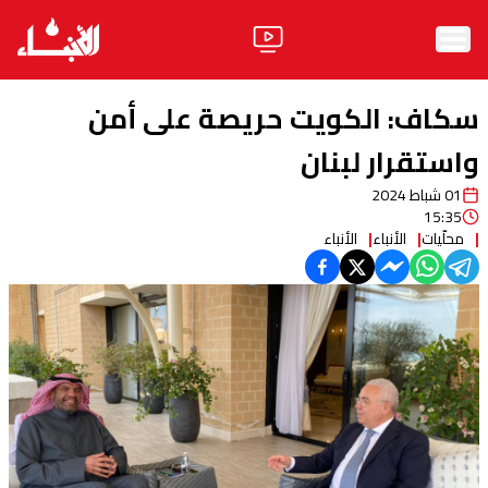
الرئيسية
سكاف: الكويت حريصة على أمن
الأخبار
واستقرار لبنان
01 شباط 2024
آراء
15:35
محلّيات
الأنباء
الأنباء
فيديو
مواقف
وليد جنبلاط
الحزب
ابحث
ثقافة ومجتمع