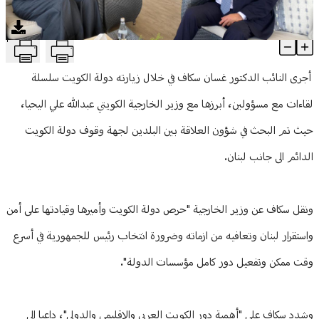
منوعات
T
سكاف: الكويت حريصة على أمن واستقرار لبنان
Article Content
أجرى النائب الدكتور غسان سكاف في خلال زيارته دولة الكويت سلسلة
لقاءات مع مسؤولين، أبرزها مع وزير الخارجية الكويتي عبدالله علي اليحيا،
حيث تم البحث في شؤون العلاقة بين البلدين لجهة وقوف دولة الكويت
الدائم الى جانب لبنان.
ونقل سكاف عن وزير الخارجية "حرص دولة الكويت وأميرها وقيادتها على أمن
واستقرار لبنان وتعافيه من ازماته وضرورة انتخاب رئيس للجمهورية في أسرع
وقت ممكن وتفعيل دور كامل مؤسسات الدولة".
وشدد سكاف على "أهمية دور الكويت العربي والاقليمي والدولي"، داعيا الى