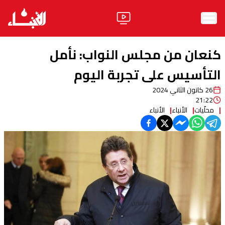
الرئيسية
كنعان من مجلس النواب: نأمل
الأخبار
التأسيس على تجربة اليوم
26 كانون الثاني 2024
آراء
21:22
محلّيات
الأنباء
الأنباء
فيديو
مواقف
وليد جنبلاط
الحزب
ابحث
ثقافة ومجتمع