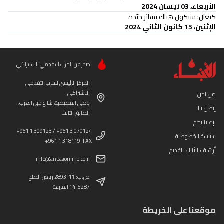
الأربعاء، 03 نيسان 2024
كنعان: ستكون هناك بشائر جيّدة
الإثنين، 15 كانون الثاني 2024
تصدر عن الحزب التقدمي الاشتراكي
المركز الرئيسي للحزب التقدمي
الاشتراكي
من نحن
وطى المصيطبة، شارع جبل العرب،
إتصل بنا
الطابق الثالث
لإعلاناتكم
+961 1 309123 / +961 3 070124
سياسة الخصوصية
+961 1 318119 :FAX
أرشيف الأنباء القديم
info@anbaaonline.com
ص.ب: 11-2893 رياض الصلح
14-5287 المزرعة
موقعنا على الخريطة