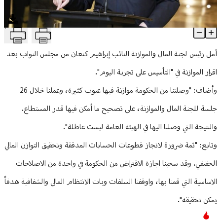
منوعات
T
كنعان من مجلس النواب: نأمل التأسيس على تجربة اليوم
Article Content
أمل رئيس لجنة المال والموازنة النائب إبراهيم كنعان من مجلس النواب بعد
اقرار الموازنة في "التأسيس على تجربة اليوم".
وأضاف: "وصلتنا من الحكومة موازنة فيها عيوب كثيرة، وعملنا خلال 26
جلسة للجنة المال والموازنة، على تصحيح ما أمكن فيها قدر المستطاع.
والنتيجة التي وصلنا اليها في الهيئة العامة ليست عاطلة".
وتابع: "ثمة ضرورة لانجاز قطوعات الحسابات المدققة وتحقيق التوازن المالي
الحقيقي. وقد سحبنا اجازة الاقتراض من الحكومة في واحدة من الاصلاحات
الاساسية التي قمنا بها، واوقفنا السلفات وبات الانتظام المالي والشفافية هدفاً
يمكن تحقيقه".