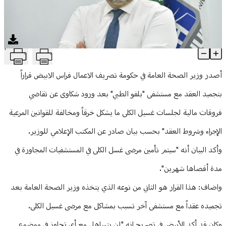
منوعات
T
الأبيض: لن نتساهل على الإطلاق مع استغلال الأوضاع الصعبة بما يره
Article Content
أصدر وزير الصحة العامة في حكومة تصريف الاعمال فراس الابيض قراراً
بتجميد العقد مع مستشفى "بلفو الطبي" بعد ورود شكاوى عن تقاضي
فروقات مالية لجلسات غسيل الكلى ما يشكل خرقاً ومخالفة للقوانين المرعية
الإجراء وشروط العقد" بحسب بيان صادر عن المكتب الإعلامي للوزير.
وأكد البيان أنه "سيتم تأمين مرضى غسل الكلى في المستشفيات المجاورة في
مدة أقصاها شهرين".
واضاف: هذا القرار هو الثاني من نوعه الذي يتخذه وزير الصحة العامة بعد
تجميده عقداً مع مستشفى آخر تسبب بمشاكل مع مرضى غسيل الكلى.
وكان قد أكد الأبيض في تصريح انه "لن يتساهل مع أي تجاوز في موضوع