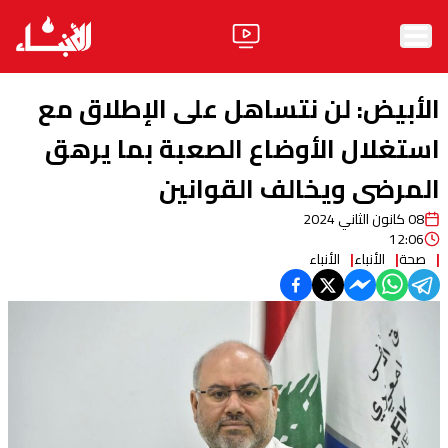
الرئيسية
الأبيض: لن نتساهل على الإطلاق مع
الأخبار
استغلال الأوضاع الصعبة بما يرهق
المرضى ويخالف القوانين
آراء
08 كانون الثاني 2024
فيديو
12:06
صحة
الأنباء
الأنباء
مواقف
وليد جنبلاط
الحزب
ابحث
ثقافة ومجتمع