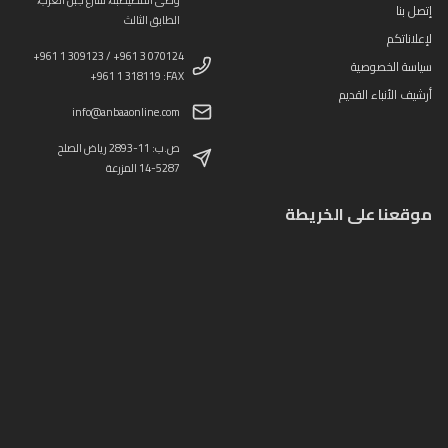
وطى المصيطبة، شارع جبل العرب،
إتصل بنا
الطابق الثالث
لإعلاناتكم
+961 1 309123 / +961 3 070124
سياسة الخصوصية
+961 1 318119 :FAX
أرشيف الأنباء القديم
info@anbaaonline.com
ص.ب: 11-2893 رياض الصلح
14-5287 المزرعة
موقعنا على الخريطة