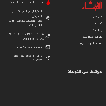
تصدر عن الحزب التقدمي الاشتراكي
المركز الرئيسي للحزب التقدمي
الاشتراكي
من نحن
وطى المصيطبة، شارع جبل العرب،
إتصل بنا
الطابق الثالث
لإعلاناتكم
+961 1 309123 / +961 3 070124
سياسة الخصوصية
+961 1 318119 :FAX
أرشيف الأنباء القديم
info@anbaaonline.com
ص.ب: 11-2893 رياض الصلح
14-5287 المزرعة
موقعنا على الخريطة