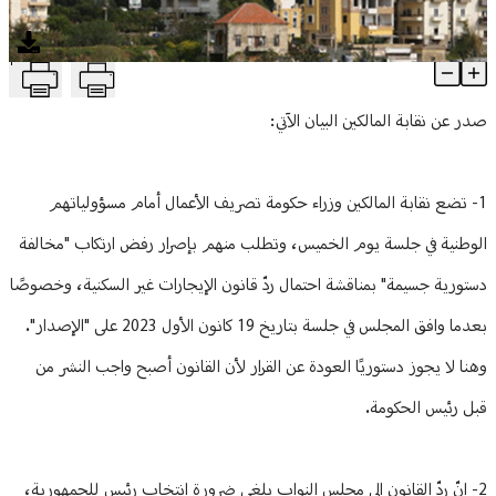
منوعات
T
نقابة المالكين: ننتظر من الكتل النيابية منع ارتكاب مخالفة دستورية
Article Content
صدر عن نقابة المالكين البيان الآتي:
1- تضع نقابة المالكين وزراء حكومة تصريف الأعمال أمام مسؤولياتهم
الوطنية في جلسة يوم الخميس، وتطلب منهم بإصرار رفض ارتكاب "مخالفة
دستورية جسيمة" بمناقشة احتمال ردّ قانون الإيجارات غير السكنية، وخصوصًا
بعدما وافق المجلس في جلسة بتاريخ 19 كانون الأول 2023 على "الإصدار".
وهنا لا يجوز دستوريًا العودة عن القرار لأن القانون أصبح واجب النشر من
قبل رئيس الحكومة.
2- إنّ ردّ القانون إلى مجلس النواب يلغي ضرورة انتخاب رئيس للجمهورية،