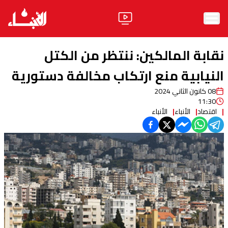
الرئيسية
نقابة المالكين: ننتظر من الكتل
الأخبار
النيابية منع ارتكاب مخالفة دستورية
08 كانون الثاني 2024
آراء
11:30
اقتصاد
الأنباء
الأنباء
فيديو
مواقف
وليد جنبلاط
الحزب
ابحث
ثقافة ومجتمع