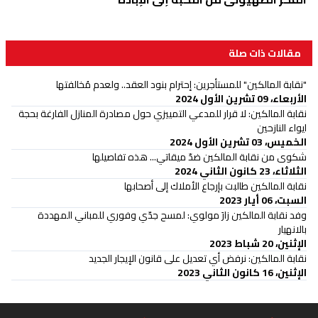
مقالات ذات صلة
"نقابة المالكين" للمستأجرين: إحترام بنود العقد.. ولعدم مُخالفتها
الأربعاء، 09 تشرين الأول 2024
نقابة المالكين: لا قرار للمدعي التمييزي حول مصادرة المنازل الفارغة بحجة
ايواء النازحين
الخميس، 03 تشرين الأول 2024
شكوى من نقابة المالكين ضدّ ميقاتي... هذه تفاصيلها
الثلاثاء، 23 كانون الثاني 2024
نقابة المالكين طالبت بإرجاع الأملاك إلى أصحابها
السبت، 06 أيار 2023
وفد نقابة المالكين زارَ مولوي: لمسح جدّي وفوري للمباني المهددة
بالانهيار
الإثنين، 20 شباط 2023
نقابة المالكين: نرفض أي تعديل على قانون الإيجار الجديد
الإثنين، 16 كانون الثاني 2023