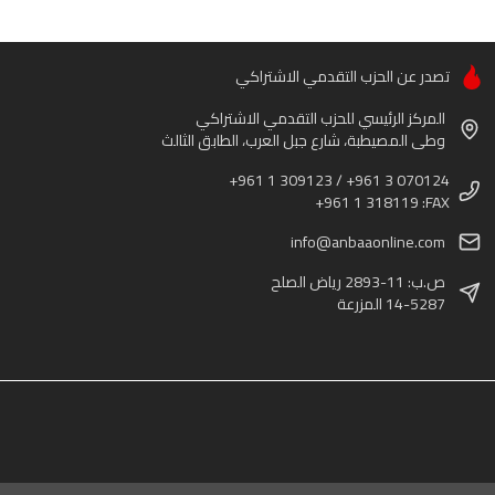
تصدر عن الحزب التقدمي الاشتراكي
المركز الرئيسي للحزب التقدمي الاشتراكي
وطى المصيطبة، شارع جبل العرب، الطابق الثالث
+961 1 309123 / +961 3 070124
+961 1 318119 :FAX
info@anbaaonline.com
ص.ب: 11-2893 رياض الصلح
14-5287 المزرعة