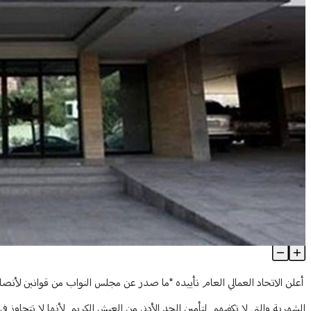
الاتحاد العمالي: نؤيد قوانين إنصاف الأساتذة المتقاعدين وندعو الى ال
Article Content
أعلن الاتحاد العمالي العام تأييده "ما صدر عن مجلس النواب من قوانين لأنص
الشهرية والتي لا تكفيهم لتأمين الحد الأدنى من العيش الكريم لأنها لا تتجاوز في مطلق الاحوال 30 دولار اميركي و