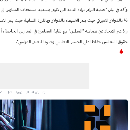
% بالدولار الاميركي حيث يتم الاستيفاء بالدولار وبالليرة اللبنانية حيث يتم الاستيفا
واذ عبر الاتحاد عن تضامنه "المطلق" مع نقابة المعلمين في المدارس الخاصة، أه
حقوق المعلمين حفاظا على الجسم التعليمي وصونا للعام الدراسي".
يتم عرض هذا الإعلان بواسطة إعلانات Google، ولا يتحكم موقعنا في الإعلانات التي تظهر لكل مستخدم.
Advertisement Section