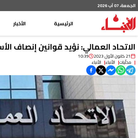
الجمعة، 07 آب 2026
الرئيسية
الأخبار
محليات
الاتحاد العمالي: نؤيد قوانين إنصاف الأ
عربي دولي
21 كانون الأول 2023
10:39
محلّيات
الأنباء
الأنباء
إقتصاد
خاص
رياضة
من لبنان
ثقافة ومجتمع
منوعات