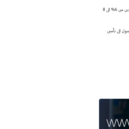
وأكد في بيان "حتمية التزام براءة الذمة التي تلزم بتسديد مستحقات المدارس الى صندوق التعويضات وأحقية رفع المستحقات على المدارس والمعلمين والمتعاقدين من 6% الى 8
ول الى تأمين