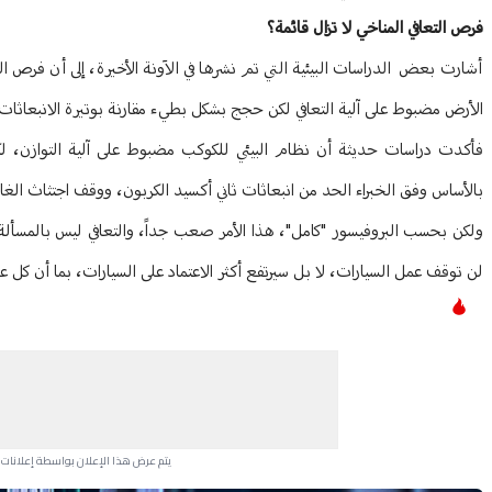
فرص التعافي المناخي لا تزال قائمة؟
أشارت بعض الدراسات البيئية التي تم نشرها في الآونة الأخيرة، إلى أن فرص التع
الأرض مضبوط على آلية التعافي لكن حجج بشكل بطيء مقارنة بوتيرة الانبعاثات ا
فأكدت دراسات حديثة أن نظام البيئي للكوكب مضبوط على آلية التوازن، لكن 
بالأساس وفق الخبراء الحد من انبعاثات ثاني أكسيد الكربون، ووقف اجتثاث الغ
ولكن بحسب البروفيسور "كامل"، هذا الأمر صعب جداً، والتعافي ليس بالمسألة ال
لن توقف عمل السيارات، لا بل سيرتفع أكثر الاعتماد على السيارات، بما أن كل
يتم عرض هذا الإعلان بواسطة إعلانات Google، ولا يتحكم موقعنا في الإعلانات التي تظهر لكل مستخدم.