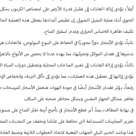
أولاً، تؤدي إزالة الغابات إلى تقليل قدرة الأرض على امتصاص الكربون بشك
الجوي أثناء عملية التمثيل الضوئي. إن تقليص أعدادها يعطل هذه العملية الحاسم
تكثيف ظاهرة الاحتباس الحراري وعدم استقرار المناخ.
ثانياً، تؤدي الأشجار دورًا محوريًا في الحفاظ على التنوع البيولوجي. فالغابا
تدميرها إلى فقدان الموائل وتجزئتها، مما يهدد عددا لا يحصى من الأنواع بالان
ثالثاً، تؤدي إزالة الغابات إلى تغيير المناخات المحلية وتعطيل دورات المياه
تؤدي إزالتها إلى تعطيل هذه العمليات، مما يؤدي إلى تآكل التربة، وانخفاض الإنت
رابعاً، يؤثر فقدان الأشجار أيضًا في جودة الهواء، فتعمل الأشجار كمرشحات
تفاقم مشاكل الجهاز التنفسي ويشكل مخاطر صحية على السكان.
في نهاية المطاف، يمتدّ أثر قطع الأشجار في تأجيج أزمة تغيّر المناخ على مستوي
تعزيز الممارسات المستدامة التي تحافظ على غاباتنا وتخفف من التحديات المتصا
هذا وناشد الخبير البيئي الجهات المعنية لاتخاذ الخطوات اللازمة وضبط الغاب