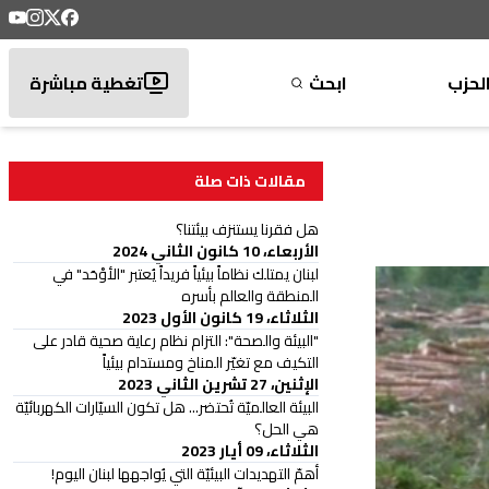
لحزب
ابحث
تغطية مباشرة
مقالات ذات صلة
هل فقرنا يستنزف بيئتنا؟
الأربعاء، 10 كانون الثاني 2024
لبنان يمتلك نظاماً بيئياً فريداً يُعتبر "الأوْحَد" في
المنطقة والعالم بأسره
الثلاثاء، 19 كانون الأول 2023
"البيئة والصحة": التزام نظام رعاية صحية قادر على
التكيف مع تغيّر المناخ ومستدام بيئياً
الإثنين، 27 تشرين الثاني 2023
البيئة العالميّة تُحتضر... هل تكون السيّارات الكهربائيّة
هي الحل؟
الثلاثاء، 09 أيار 2023
أهمّ التهديدات البيئيّة التي يُواجهها لبنان اليوم!