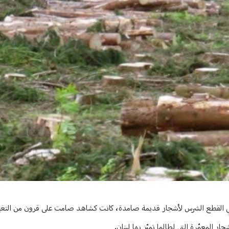
 وهي القطع الشرس لأشجار قديمة صامدة، كانت كشاهد صامت على قرون من التغي
 المعمّرة التي لطالما تميّز بها لبنان.