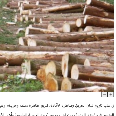
الفؤوس تنهش رئة لبنان.. نداء لإنقاذ ثروتنا الحرجيّة قبل فوات الأوان!
Article Content
في قلب تاريخ لبنان العريق ومناظره الأخّاذة، تتربع ظاهرة مقلقة وحزينة،
الفؤوس في جذوعها العتيقة، بات لبنان يخسر ثروته الحرجية الطبيعية وأهم الأشجار