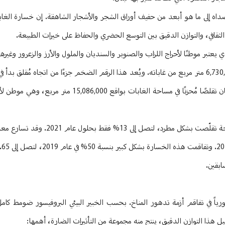
صداه إلى ما هو أبعد من حفيف أوراق الشجر والأشجار الشاهقة. إن خسارة الغا
الثقافي، والتوازن الدقيق بين التوسع الحضري والحفاظ على خيرات الطبيعة.
 يعتبر موطنًا لأحراج اللزاب والصنوبر والسنديان والملول والأرز والزعرور وغيرها
مع ارتفاع أسعار مواد التدفئة والأنشطة غير القانونية لقطع الأشجار. شهد لبنان تقلصًا مُحزنًا في م
ففي عام 1995، كانت الغابات تُغطي 35% من مساحة لبنان، لكن هذه المساحة ت
محورياً في تفاقم أزمة تدهور المناخ. بحسب الخبير البيئي البروفيسور ضومط كا
طيل هذا التوازن الدقيق، ينتج منه مجموعة من التأثيرات الضارة، أهمها: