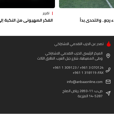
تقرير
ء رجع.. والتحدي بدأ
الفكر الصهيوني من النكبة إلى 
تصدر عن الحزب التقدمي الاشتراكي
المركز الرئيسي للحزب التقدمي الاشتراكي
وطى المصيطبة، شارع جبل العرب، الطابق الثالث
+961 1 309123 / +961 3 070124
+961 1 318119 :FAX
info@anbaaonline.com
ص.ب: 11-2893 رياض الصلح
14-5287 المزرعة