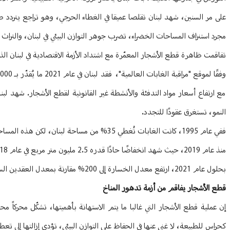
على مر السنين، شهد لبنان تقلصا عميقا في الغطاء الحرجي، وهو تراجع يتردد 
مجرد استنزاف المساحات الخضراء، تضرب جوهر التوازن البيئي في لبنان، والتراث 
تفاقمت ظاهرة قطع الأشجار المعمّرة مع اشتداد الأزمة الاقتصادية في لبنان الذي
النمو، تستغرق عقودًا للتجدد.
بحلول عام 2021، ارتفع معدل الخسارة إلى 200% مقارنة بمعدل العقدين السابقين.
قطع الأشجار يفاقم من أزمة تدهور المناخ
إن عملية قطع الأشجار التي غالبا ما يتم الاستهانة بأهميتها، تشكّل محركاً 
كحراس للطبيعة، لا غنى عنها في الحفاظ على التوازن البيئي، تؤدي إزالتها إلى تع