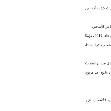
بات هذه، أكثر من
 من الأشجار.
وفقًا لموقع "مراقبة الغابات العالمية"، فقد لبنان في عام 2021 ما يُقدّر بـ 6,730,000 متر مربع من غاباته. ويُعد هذا الرقم الضخم جزءًا من اتجاه مُقلق بدأ في عام 2019، تزامنًا
ساحة الغابات بواقع 15,086,000 متر مربع، وهي موطن لأشجار نادرة بطيئة
قلّصت بشكل مطرد، لتصل إلى 13% فقط بحلول عام 2021. وقد تسارع معدل فقدان الغابات
منذ عام 2019، حيث شهد انخفاضًا حادًا قدره 2.5 مليون متر مربع في عام 2018. وتفاقمت هذه الخسارة بشكل كبير بنسبة 50% في عام 2019، لتصل إلى 3.65 مليون متر مربع.
مل، فالأشجار، هي