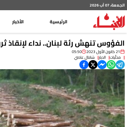
الجمعة، 07 آب 2026
الرئيسية
الأخبار
محليات
الفؤوس تنهش رئة لبنان.. نداء لإنقاذ ثرو
عربي دولي
21 كانون الأول 2023
05:50
محلّيات
الديار
شانتال عاصي
إقتصاد
خاص
رياضة
من لبنان
ثقافة ومجتمع
منوعات