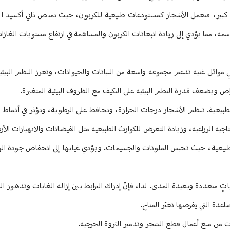
ل كبير، فتعمل الأشجار كمستودعات طبيعية للكربون، حيث تمتص ثاني أكسيد ا
ة، مما يؤدي إلى زيادة انبعاثات الكربون والمساهمة في ارتفاع مستويات الغازات 
ت هي موائل غنية تدعم مجموعة واسعة من النباتات والحيوانات، وتعزز النظم البيئ
قراض ويضعف قدرة النظم البيئية على التكيف مع الظروف البيئية المتغيرة.
 الطبيعية. تنظم الأشجار درجات الحرارة، وتحافظ على الرطوبة، وتؤثر في أنماط
اجية الزراعية، وزيادة التعرض للكوارث الطبيعية مثل الفيضانات والانهيارات الأر
 طبيعية، حيث تحبس الملوثات والجسيمات. ويؤدي غيابها إلى انخفاض جودة الهو
اتٍ متعددة وبعيدة المدى. لذا، فإنّ إدراك الترابط بين إزالة الغابات وتدهور الب
عدة التي يفرضها تغيّر المناخ.
ات من منع أعمال قطع الشجر وتدمير الثروة الحرجية.