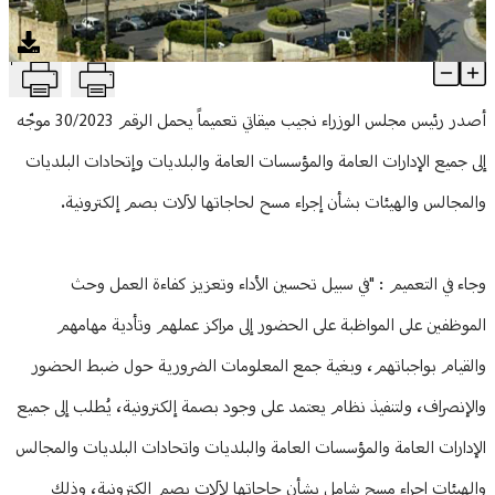
منوعات
T
تعميم إلى جميع الإدارات والمؤسسات العامة والبلديات
Article Content
أصدر رئيس مجلس الوزراء نجيب ميقاتي تعميماً يحمل الرقم 30/2023 موجّه
إلى جميع الإدارات العامة والمؤسسات العامة والبلديات وإتحادات البلديات
والمجالس والهيئات بشأن إجراء مسح لحاجاتها لآلات بصم إلكترونية.
وجاء في التعميم : "في سبيل تحسين الأداء وتعزيز كفاءة العمل وحث
الموظفين على المواظبة على الحضور إلى مراكز عملهم وتأدية مهامهم
والقيام بواجباتهم، وبغية جمع المعلومات الضرورية حول ضبط الحضور
والإنصراف، ولتنفيذ نظام يعتمد على وجود بصمة إلكترونية، يُطلب إلى جميع
الإدارات العامة والمؤسسات العامة والبلديات واتحادات البلديات والمجالس
والهيئات إجراء مسح شامل بشأن حاجاتها لآلات بصم إلكترونية، وذلك