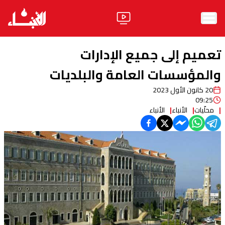
الرئيسية
تعميم إلى جميع الإدارات
الأخبار
والمؤسسات العامة والبلديات
20 كانون الأول 2023
آراء
09:25
محلّيات
الأنباء
الأنباء
فيديو
مواقف
وليد جنبلاط
الحزب
ابحث
ثقافة ومجتمع