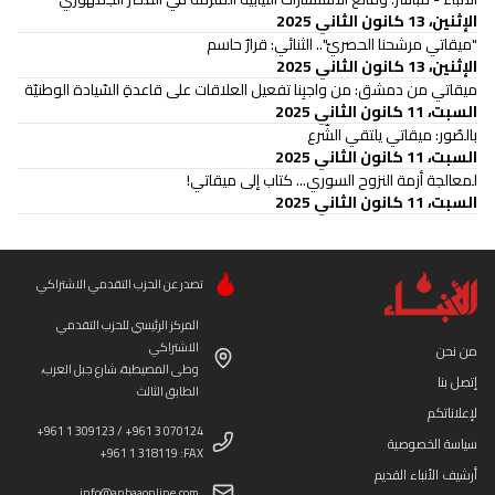
الإثنين، 13 كانون الثاني 2025
"ميقاتي مرشحنا الحصريّ".. الثنائي: قرارٌ حاسم
الإثنين، 13 كانون الثاني 2025
ميقاتي من دمشق: من واجبِنا تفعيل العلاقات على قاعدةِ السّيادة الوطنيّة
السبت، 11 كانون الثاني 2025
بالصّور: ميقاتي يلتقي الشّرع
السبت، 11 كانون الثاني 2025
لمعالجة أزمة النزوح السوري... كتاب إلى ميقاتي!
السبت، 11 كانون الثاني 2025
تصدر عن الحزب التقدمي الاشتراكي
المركز الرئيسي للحزب التقدمي
الاشتراكي
من نحن
وطى المصيطبة، شارع جبل العرب،
إتصل بنا
الطابق الثالث
لإعلاناتكم
+961 1 309123 / +961 3 070124
سياسة الخصوصية
+961 1 318119 :FAX
أرشيف الأنباء القديم
info@anbaaonline.com