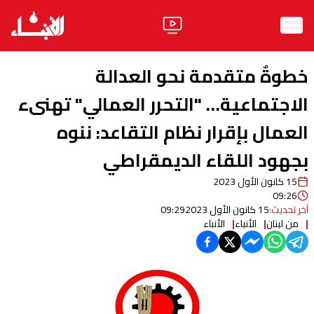
الرئيسية
خطوةٌ متقدمة نحو العدالة
الأخبار
الاجتماعية… "التحرر العمالي" تهنىء
العمال بإقرار نظام التقاعد: ننوه
آراء
بجهود اللقاء الديمقراطي
فيديو
15 كانون الأول 2023
مواقف
09:26
آخر تحديث:
15 كانون الأول 2023
09:29
وليد جنبلاط
الحزب
من لبنان
الأنباء
الأنباء
ابحث
ثقافة ومجتمع