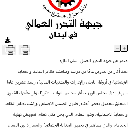
منوعات
T
خطوةٌ متقدمة نحو العدالة الاجتماعية… "التحرر العمالي" تهنىء العمال
Article Content
صدر عن جبهة التحرر العمالي البيان التالي:
بعد أكثر من عشرين عامًا من دراسة ومناقشة نظام التقاعد والحماية
الاجتماعية في أروقة اللجان والإدارات والمنتديات النقابية، وبعد عشرين عاما
من إقراره في مجلس الوزراء، أقر مجلس النواب مشكورًا، ولو متأخرا، القانون
المتعلق بتعديل بعض أحكام قانون الضمان الاجتماعي وإنشاء نظام التقاعد
والحماية الاجتماعية، وهو النظام الذي يحل مكان نظام تعويض نهاية
الخدمة، والذي يساهم في تحقيق العدالة الاجتماعية والمساواة بين العمال