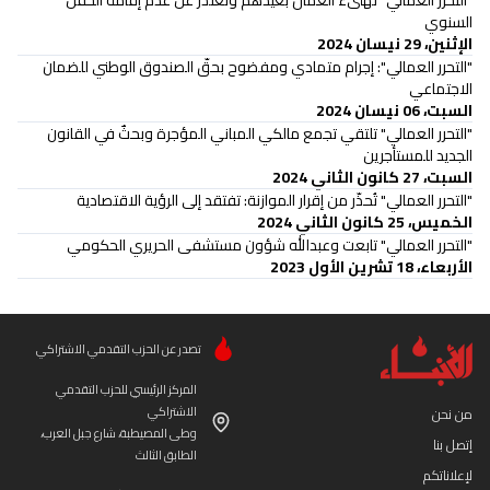
"التحرر العمالي" تهنىء العمال بعيدهم وتعتذر عن عدم إقامة الحفل
السنوي
الإثنين، 29 نيسان 2024
"التحرر العمالي": إجرام متمادي ومفضوح بحقّ الصندوق الوطني للضمان
الاجتماعي
السبت، 06 نيسان 2024
"التحرر العمالي" تلتقي تجمع مالكي المباني المؤجرة وبحثٌ في القانون
الجديد للمستأجرين
السبت، 27 كانون الثاني 2024
"التحرر العمالي" تُحذّر من إقرار الموازنة: تفتقد إلى الرؤية الاقتصادية
الخميس، 25 كانون الثاني 2024
"التحرر العمالي" تابعت وعبدالله شؤون مستشفى الحريري الحكومي
الأربعاء، 18 تشرين الأول 2023
تصدر عن الحزب التقدمي الاشتراكي
المركز الرئيسي للحزب التقدمي
الاشتراكي
من نحن
وطى المصيطبة، شارع جبل العرب،
إتصل بنا
الطابق الثالث
لإعلاناتكم