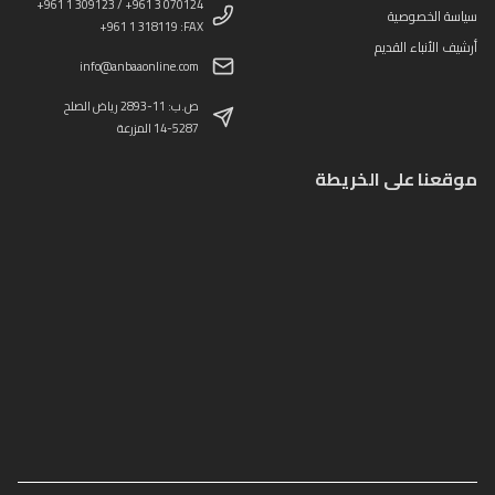
+961 1 309123 / +961 3 070124
سياسة الخصوصية
+961 1 318119 :FAX
أرشيف الأنباء القديم
info@anbaaonline.com
ص.ب: 11-2893 رياض الصلح
14-5287 المزرعة
موقعنا على الخريطة