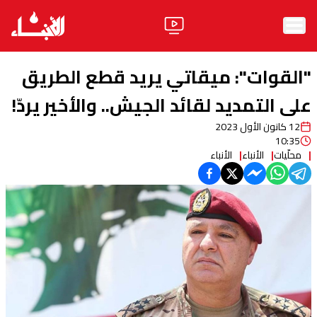
الرئيسية
"القوات": ميقاتي يريد قطع الطريق
الأخبار
على التمديد لقائد الجيش.. والأخير يردّ!
12 كانون الأول 2023
آراء
10:35
محلّيات
الأنباء
الأنباء
فيديو
مواقف
وليد جنبلاط
الحزب
ابحث
ثقافة ومجتمع