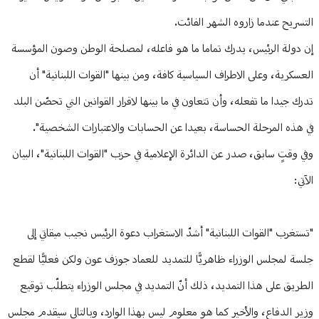
التسريح عندما زاروه الشهر الفائت.
إن دولة الرئيس، يدرك تماما ما هو فاعله، لمصلحة الوطن وصون المؤسسة
العسكرية، وعلى الاطراف السياسية كافة، ومن بينها "القوات اللبنانية" أن
تدرك جيدا ما تفعله، وأن تتعاون في ما بينها لاقرار القوانين التي تحصّن البلد
في هذه المرحلة الحساسة، بعيدا عن الحسابات والاعتبارات الشخصية".
وفي وقتٍ سابق، صدر عن الدائرة الإعلامية في حزب "القوات اللبنانية"، البيان
الآتي:
"تستغرب "القوات اللبنانية" أشدّ الاستغراب دعوة الرئيس نجيب ميقاتي إلى
جلسة لمجلس الوزراء ظاهريًّا للتمديد للعماد جوزف عون ولكن فعليًّا لقطع
الطريق على هذا التمديد، ذلك أنّ التمديد في مجلس الوزراء يتطلّب توقيع
وزير الدفاع، والأخير كما هو معلوم ليس بهذا الوارد، وبالتالي سيقدم مجلس