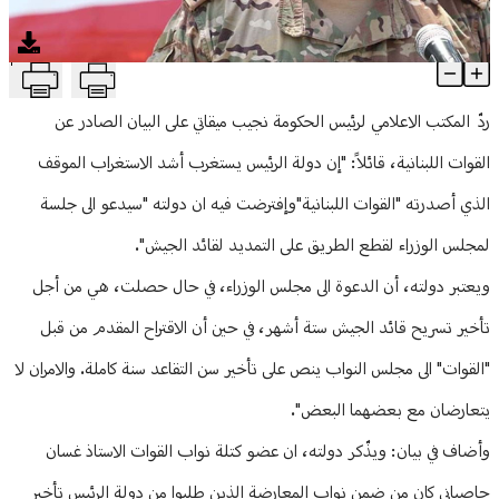
منوعات
T
"القوات": ميقاتي يريد قطع الطريق على التمديد لقائد الجيش.. والأخير ير
Article Content
ردّ المكتب الاعلامي لرئيس الحكومة نجيب ميقاتي على البيان الصادر عن
القوات اللبنانية، قائلاً: "إن دولة الرئيس يستغرب أشد الاستغراب الموقف
الذي أصدرته "القوات اللبنانية"وإفترضت فيه ان دولته "سيدعو الى جلسة
لمجلس الوزراء لقطع الطريق على التمديد لقائد الجيش".
ويعتبر دولته، أن الدعوة الى مجلس الوزراء، في حال حصلت، هي من أجل
تأخير تسريح قائد الجيش ستة أشهر، في حين أن الاقتراح المقدم من قبل
"القوات" الى مجلس النواب ينص على تأخير سن التقاعد سنة كاملة. والامران لا
يتعارضان مع بعضهما البعض".
وأضاف في بيان: ويذّكر دولته، ان عضو كتلة نواب القوات الاستاذ غسان
حاصباني كان من ضمن نواب المعارضة الذين طلبوا من دولة الرئيس تأخير