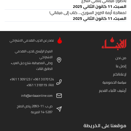
بالصّور: ميقاتي يلتقي الشّرع
السبت، 11 كانون الثاني 2025
لمعالجة أزمة النزوح السوري... كتاب إلى ميقاتي!
السبت، 11 كانون الثاني 2025
تصدر عن الحزب التقدمي الاشتراكي
المركز الرئيسي للحزب التقدمي
الاشتراكي
من نحن
وطى المصيطبة، شارع جبل العرب،
إتصل بنا
الطابق الثالث
لإعلاناتكم
+961 1 309123 / +961 3 070124
سياسة الخصوصية
+961 1 318119 :FAX
أرشيف الأنباء القديم
info@anbaaonline.com
ص.ب: 11-2893 رياض الصلح
14-5287 المزرعة
موقعنا على الخريطة