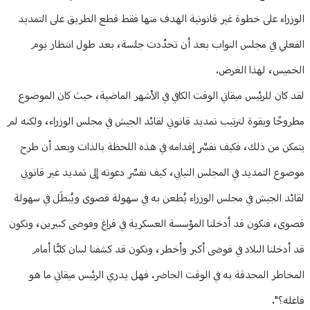
الوزراء على خطوة غير قانونية الهدف منها فقط قطع الطريق على التمديد
الفعلي في مجلس النواب بعد أن تحدّدت جلسة، بعد طول انتظار يوم
الخميس، لهذا الغرض.
لقد كان للرئيس ميقاتي الوقت الكافي في الأشهر الماضية، حيث كان الموضوع
مطروحًا وبقوة لترتيب تمديد قانوني لقائد الجيش في مجلس الوزراء، ولكنه لم
يتمكن من ذلك، فكيف نفسِّر إقدامه في هذه اللحظة بالذات وبعد أن طرح
موضوع التمديد في المجلس النيابي، كيف نفسِّر دعوته إلى تمديد غير قانوني
لقائد الجيش في مجلس الوزراء يُطعن به في سهولة قصوى ويُبطَل في سهولة
قصوى، فنكون قد أدخلنا المؤسسة العسكرية في فراغ وفوضى كبيرين، ونكون
قد أدخلنا البلاد في فوضى أكبر وأخطر، ونكون قد كشفنا لبنان كليًّا أمام
المخاطر المحدقة به في الوقت الحاضر. فهل يدري الرئيس ميقاتي ما هو
فاعله؟".