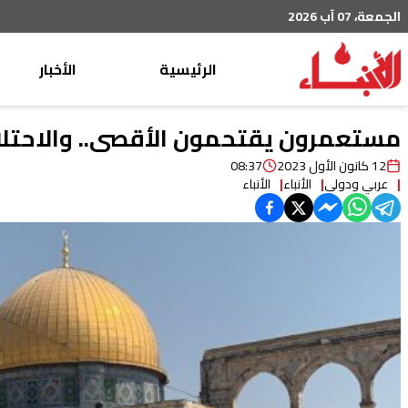
الجمعة، 07 آب 2026
الرئيسية
الأخبار
محليات
مستعمرون يقتحمون الأقصى.. والاحتلال 
عربي دولي
12 كانون الأول 2023
08:37
عربي ودولي
الأنباء
الأنباء
إقتصاد
خاص
رياضة
من لبنان
ثقافة ومجتمع
منوعات