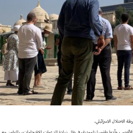
الاحتلال الاسرائيلي.
لأقصى، وأدوا طقوسا تلمودية، في ظل زيادة الدعوات للاقتحامات، بالتزامن مع ح