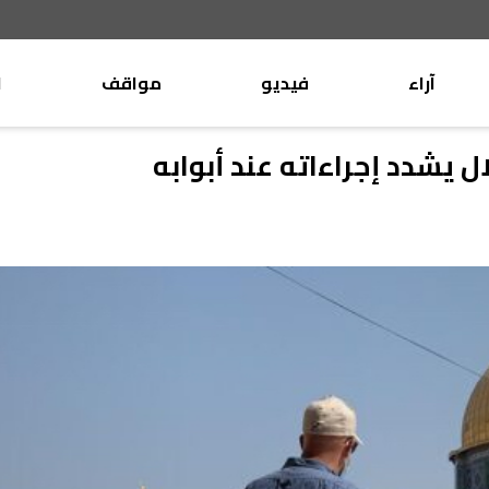
آراء
فيديو
مواقف
ا
موقف
وليد جنبلاط
يشدد إجراءاته عند أبوابه
الأنباء
تيمور جنبلاط
كتّاب
الأنباء
التقدّمي
منبر
مختارات
صحافة
أجنبية
بريد
القرّاء