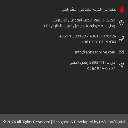
تصدر عن الحزب التقدمي الاشتراكي
المركز الرئيسي للحزب التقدمي الاشتراكي
وطى المصيطبة، شارع جبل العرب، الطابق الثالث
+961 1 309123 / +961 3 070124
+961 1 318119 :FAX
info@anbaaonline.com
ص.ب: 11-2893 رياض الصلح
14-5287 المزرعة
© 2026 All Rights Reserved | Designed & Developed by
Le/Labo/Digital