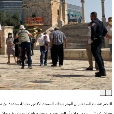
مستعمرون يقتحمون الأقصى.. والاحتلال يشدد إجراءاته عند أبوابه
Article Content
اقتحم عشرات المستعمرين اليوم باحات المسجد الأقصى بحماية مشددة من شرطة 
ونقلت "وفا" عن شهود عيان بأن المستعمرين قاموا بجولات استفزازية في باحات ا