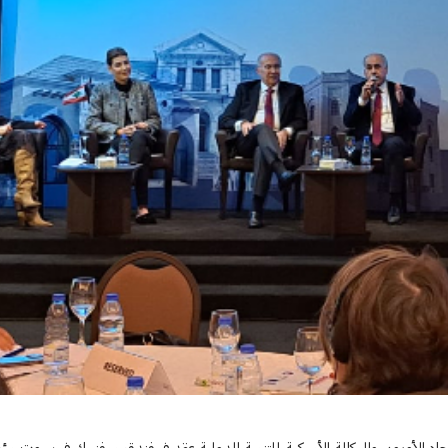
 أبو الحسن: توقيعنا واقعٌ عملي طبقناه في "التقدمي"