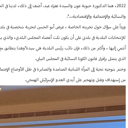
2022، هما الدكتورة حبوبة عون والسيدة عفراء عيد. أضف إلى ذلك، لدينا ف
والنسائية والإجتماعية والإقتصادية...".
ورداً على سؤال حول تجربته الخاصة ، عرض أبو الحسن لتجربة شخصية في بلدته 
للإنتخابات البلدية في بلدتي على أن يكون ثلث أعضاء المجلس البلدي، والذي 
أنتمي إليها ، وأكثر من ذلك، فإن نائب رئيس البلدية هي سيدة"وهذا يتطابق مع روح
الذي يتمثل بإقرار قانون الكوتا النسائية في المجلس النيابي.
وختم بتوجيه تحية إلى المرأة اللبنانية الصامدة والصابرة في ظل الأوضاع الإجتماع
من إستهداف وقتل وتهجير على أيدي العدو الإسرائيلي الهمجي.