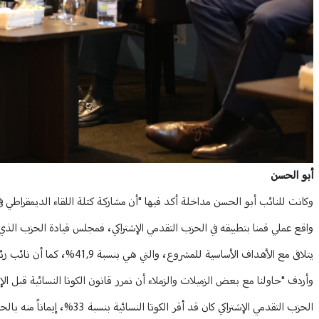
أبو الحسن
وكانت للنائب أبو الحسن مداخلة أكد فيها "أن مشاركة كتلة اللقاء الديمقراطي في
يتلاقى مع الأهداف الأساسية للمشروع، والتي هي بنسبة 41,9%، كما أن نائب رئيس الحزب هي سيدة: الدكتورة حبوبة عون".
وأردف "حاولنا مع بعض الزميلات والزملاء أن نمرر قانون الكوتا النسائية قبل الإ
الحزب التقدمي الإشتراكي كان 