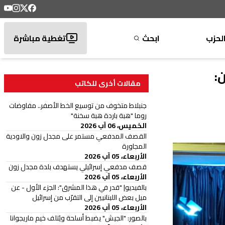
لحزب
ابحث
تغطية مباشرة
:
مقالات أخرى للكاتب
جنبلاط متخوف من توسيع الخط الأصفر.. مفاوضات
روما "هبة باردة هبة سخنة"
الخميس، 06 آب 2026
القصف المدفعي مستمر على مجدل زون والاودية
المجاورة
الأربعاء، 05 آب 2026
قصف مدفعي إسرائيلي يستهدف بلدة مجدل زون
الأربعاء، 05 آب 2026
بالفيديو| "قدر في هذا المشرق": الجزء الأول - عن
ميل بعض اللبنانيين إلى التقرّب من إسرائيل
الأربعاء، 05 آب 2026
بالصور: "الجيش" يضبط أسلحة ويُتلف خيم ماريجوانا