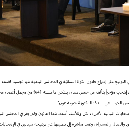
 التوقيع على إقتراح قانون الكوتا النسائية في المجالس البلدية هو تجسيد لقناعة
واقع عملي قمنا بتطبيقه في الحزب التقدمي الإشتراكي، فمجلس قيادة الحزب الذي إنتخب مؤخراً ي
نتخابات النيابية الأخيرة، لكن وللأسف أسقط هذا القانون ولم يقر في المجلس النيا
قد أقر الكوتا النسائية بنسبة 33%، إيماناً منه بالحق والعدل والمساواة، وعمد مباشرة إلى تطبيقها عبر ترشيحه سيدتين في الإن