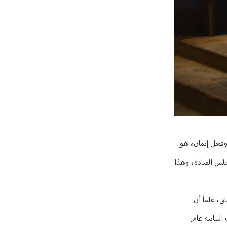
 وفعل إيمان، هو
تألف من خمس نساء، يشكلن ما نسبته 41% من مجمل أعضاء مجلس القيادة، وهذا
بي، علمأ أن
تخابات النيابية عام