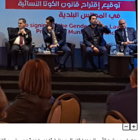
"اللقاء الديمقراطي" يوقع اقتراح قانون الكوتا النسائية في البلديات..
Article Content