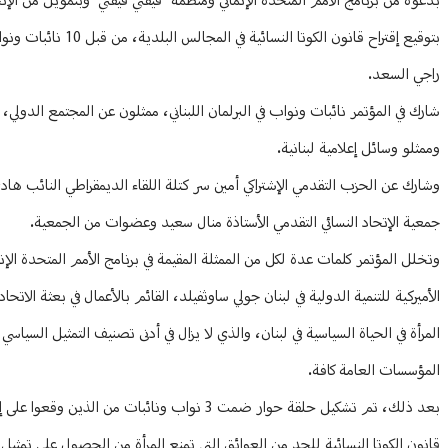
بدعوة من برنامج الأمم المتحدة الإنمائي ومنظمة "فيفتي فيفتي" وبتمويل من الإتحا
بتوقيع إقتراح قانو
راجي السعد.
شارك في المؤتمر نائبات ونواب في البرلمان اللبناني، ممثلون عن المجتمع الدولي، 
وممثلو وسائل إعلامية لبنانية.
وشارك عن الحزب التقدمي الإشتراكي أمين سر كتلة اللقاء الديمقراطي النائب ه
جمعية الإتحاد النسائي التقدمي الأستاذة منال سعيد وعضوات من الجمعية.
وتخلل المؤتمر كلمات عدة لكل من الممثلة المقيمة في برنامج الأمم المتحدة الإن
الأميركية للتنمية الدولية في لبنان جولي ساوثفيلد، القائم بالأعمال في بعثة الاتح
المرأة في الحياة السياسية في لبنان، والذي لا يزال في أدنى تصنيف التمثيل السياسي
المؤسسات العامة كافة.
قانون الكوتا النسائية للحد من العوائق التي تمنع المرأة من الحصول على تمثيل 