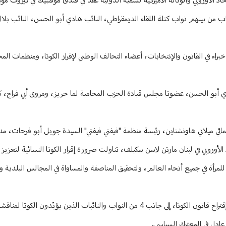
د الأوروبي والوكالة الأميركية للتنمية الدولية عقد في فندق موفنبيك في بيروت مؤت
ن الكوتا النسائية في المجالس البلدية، من قبل 10 نائبات ونواب من بينهم نواب كتلة اللقاء الديمقراطي، النائب هادي أبو الحسن، ا
خبراء في القانون والإنتخابات، أعضاء التحالف الوطني لإقرار الكوتا، ومنظمات الم
ادي أبو الحسن، عضوتا مجلس قيادة الحزب المحامية لما حريز، ومروى أبي فراج، 
مائي ميلاني هاونشتاين، رئيسة منظمة "فيفتي فيفتي" السيدة جويل أبو فرحات، مدي
اد الأوروبي في لبنان مارتن لاسن سكيلف، تناولت ضرورة إقرار الكوتا النسائية لتعزي
 للمرأة في جميع أنحاء العالم، ولتحقيق المناصفة والمساواة في المجالس البلدية وال
بعد ذلك، تم تشكيل حلقة حوار ضمت 3 نواب ونائبات من الذين وقعوا على إقتراح قانون الكوتا، إلى جانب 4 من النواب والنائبات الذين 
عادل في المعترك السياسي.