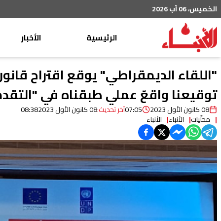
الخميس، 06 آب 2026
الرئيسية
الأخبار
محليات
"اللقاء الديمقراطي" يوقع اقتراح قانون 
عربي دولي
توقيعنا واقعٌ عملي طبقناه في "التقد
إقتصاد
08 كانون الأول 2023
07:05
آخر تحديث:
08 كانون الأول 2023
08:38
محلّيات
الأنباء
الأنباء
خاص
رياضة
من لبنان
ثقافة ومجتمع
منوعات