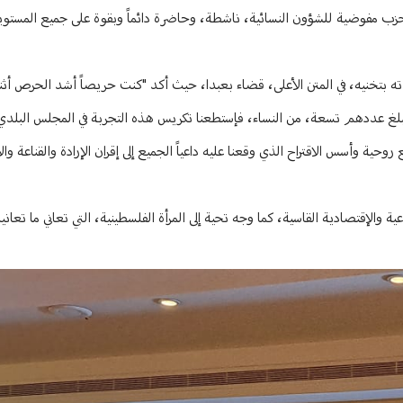
ي الحزب مفوضية للشؤون النسائية، ناشطة، وحاضرة دائماً وبقوة على جميع المستو
بتخنيه، في المتن الأعلى، قضاء بعبدا، حيث أكد "كنت حريصاً أشد الحرص أثنا
يبلغ عددهم تسعة، من النساء، فإستطعنا تكريس هذه التجربة في المجلس البلدي و
ية وأسس الاقتراح الذي وقعنا عليه داعياً الجميع إلى إقران الإرادة والقناعة وال
ية والإقتصادية القاسية، كما وجه تحية إلى المرأة الفلسطينية، التي تعاني ما تعاني